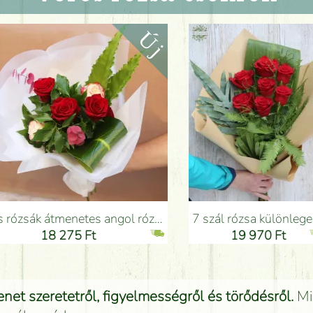
zál) - Virágküldés Budapesten
7 szál rózsa különleges zöldekkel kraft papírral - Virágküldés Budapesten
Vörös rózsa fehér virágokkal
Ft
19 970 Ft
18 
net szeretetről, figyelmességről és törődésről.
Mi