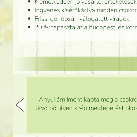
Kiemelkedően jó vásárlói értékelések
Ingyenes kísérőkártya minden csoko
Friss, gondosan válogatott virágok
20 év tapasztalat a budapesti és kör
Anyukám imént kapta meg a csokrot,
távolból ilyen szép meglepetést okoz