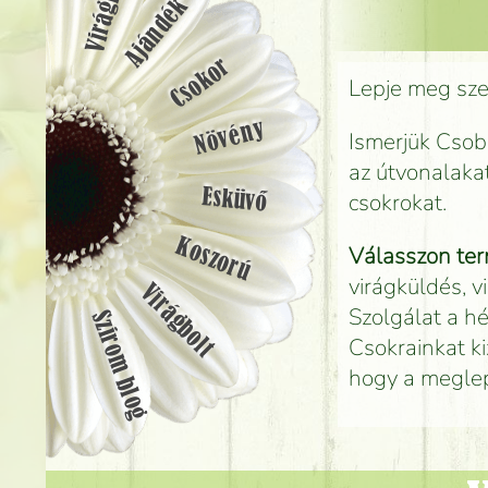
Ajándék
Csokor
Lepje meg szer
Növény
Ismerjük Csobá
az útvonalaka
Esküvő
csokrokat.
Koszorú
Válasszon ter
virágküldés, v
Virágbolt
Szolgálat a hé
Szirom blog
Csokrainkat ki
hogy a megle