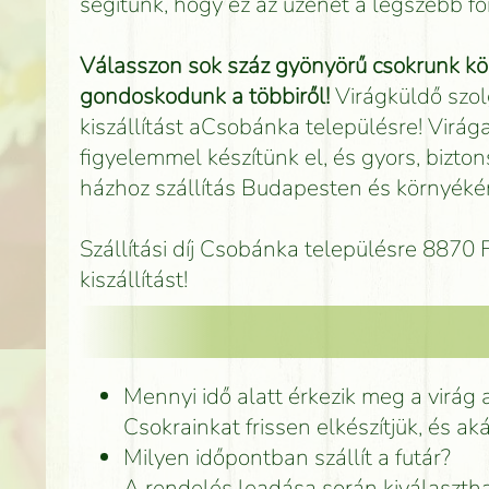
segítünk, hogy ez az üzenet a legszebb 
Válasszon sok száz gyönyörű csokrunk köz
gondoskodunk a többiről!
Virágküldő szol
kiszállítást aCsobánka településre! Virá
figyelemmel készítünk el, és gyors, bizton
házhoz szállítás Budapesten és környékén
Szállítási díj Csobánka településre 8870
kiszállítást!
Mennyi idő alatt érkezik meg a virág
Csokrainkat frissen elkészítjük, és ak
Milyen időpontban szállít a futár?
A rendelés leadása során kiválasztha