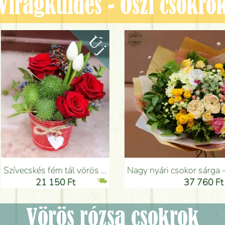
Virágküldés - Őszi csokro
ipánnal, cucurbitákkal - Virágküldés Budapesten
Nagy nyári csokor sárga - rózsaszín színekben (21 szál) - Virágküldés Budapesten
150 Ft
37 760 Ft
Vörös rózsa csokrok