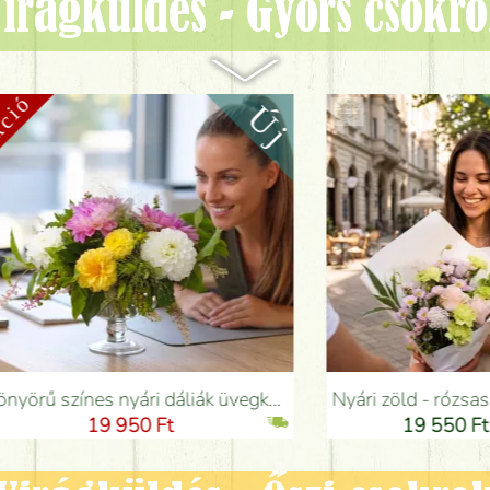
irágküldés - Gyors csokr
k üvegkehelyben - Virágküldés Budapesten
Nyári zöld - rózsaszín csokor szegfűvel, santinivel, rózsával, apró virágokkal (12 szál) - Virágküldés Budapesten
9 950 Ft
19 550 Ft