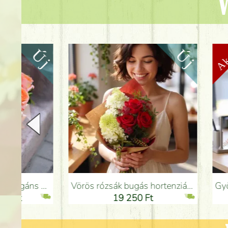
V
Vörös rózsák bugás hortenziával, apró virágokkal - Virágküldés Budapesten
Gyönyörű színes nyári dáliá
19 250 Ft
1