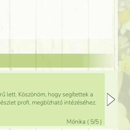
ű lett. Köszönöm, hogy segítettek a
észlet profi, megbízható intézéséhez.
Mónika
(
5
/5
)