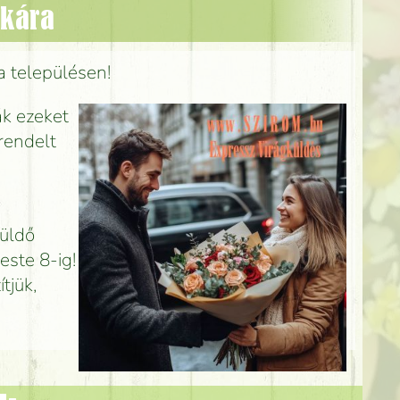
nkára
a településen!
ák ezeket
rendelt
küldő
este 8-ig!
tjük,