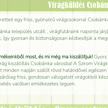
Virágküldés Csobá
etteit egy friss, gyönyörű virágcsokorral Csobánk
nka település utcáit: , virágfutáraink naponta járj
t, így gyorsan és biztonságosan kézbesítjük a meg
mékeinkből most, és mi még ma kiszállítjuk!
Gyors
irág kiszállítás Csobánka városba! A Szirom Virág
t minden napján szállít rövid határidővel egészen 
zárólag friss, gondosan válogatott virágokból készí
petés valóban emlékezetes legyen.