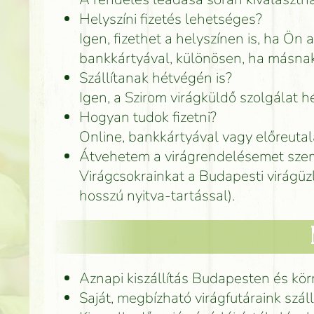
Helyszíni fizetés lehetséges?
Igen, fizethet a helyszínen is, ha Ön 
bankkártyával, különösen, ha másnak
Szállítanak hétvégén is?
Igen, a Szirom virágküldő szolgálat 
Hogyan tudok fizetni?
Online, bankkártyával vagy előreuta
Átvehetem a virágrendelésemet szem
Virágcsokrainkat a Budapesti virágüz
hosszú nyitva-tartással).
Aznapi kiszállítás Budapesten és kö
Saját, megbízható virágfutáraink száll