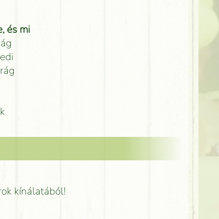
, és mi
rág
edi
irág
nk
rok kínálatából!