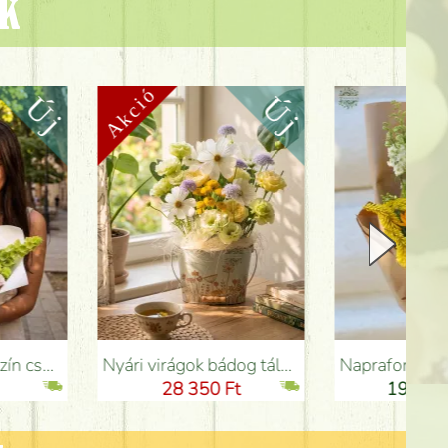
ok
Nyári virágok bádog tálban liziantusszal - Virágküldés Budapesten
Napraforgós, mezei virágos nyári csokor - Virágküldés Budapesten
28 350 Ft
19 550 Ft