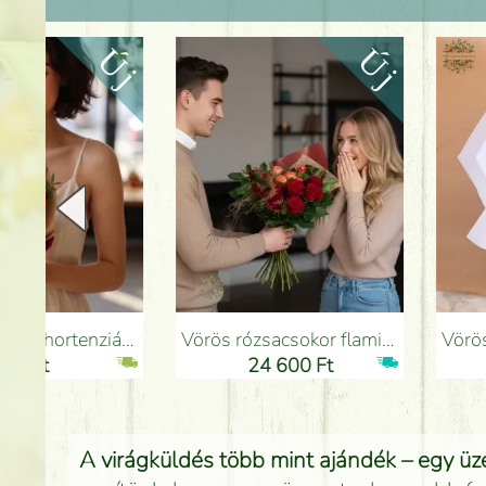
Vörös rózsacsokor flamingóvirággal - Virágküldés Budapesten
Vörös rózsák átmenetes angol rózsákkal (5 s
24 600 Ft
18 275 
A virágküldés több mint ajándék – egy üze