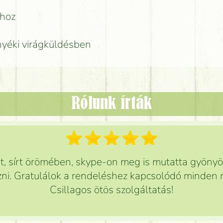
rhoz
nyéki virágküldésben
Rólunk írták
 sírt örömében, skype-on meg is mutatta gyönyör
ni. Gratulálok a rendeléshez kapcsolódó minden r
Csillagos ötös szolgáltatás!