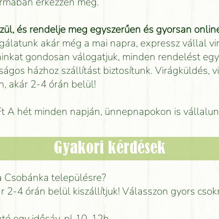
formában érkezzen meg.
ül, és rendelje meg egyszerűen és gyorsan online
gálatunk akár még a mai napra, expressz vállal vi
gainkat gondosan válogatjuk, minden rendelést egy
ságos házhoz szállítást biztosítunk. Virágküldés, v
, akár 2-4 órán belül!
 Ft A hét minden napján, ünnepnapokon is vállalu
Gyakori kérdések
 a Csobánka településre?
ár 2-4 órán belül kiszállítjuk! Válasszon gyors csok
tó egy idősáv, pl 10-12h.