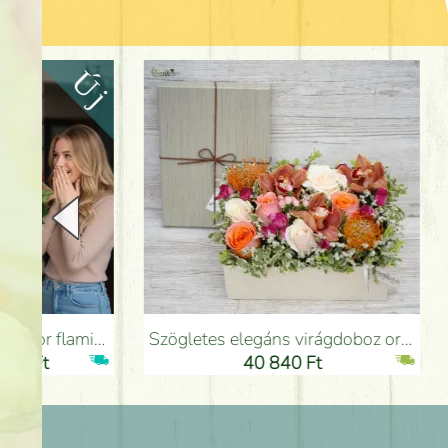
Szögletes elegáns virágdoboz orchideával (14 szál) - Virágküldés Budapesten
Szívecskés fém tál vörös rózsákkal, tul
40 840 Ft
21 