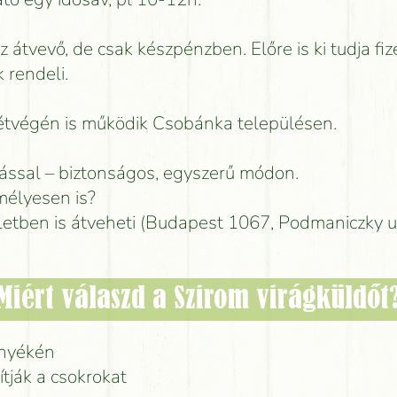
az átvevő, de csak készpénzben. Előre is ki tudja fiz
 rendeli.
hétvégén is működik Csobánka településen.
lással – biztonságos, egyszerű módon.
élyesen is?
letben is átveheti (Budapest 1067, Podmaniczky u
Miért válaszd a Szirom virágküldőt
rnyékén
ítják a csokrokat