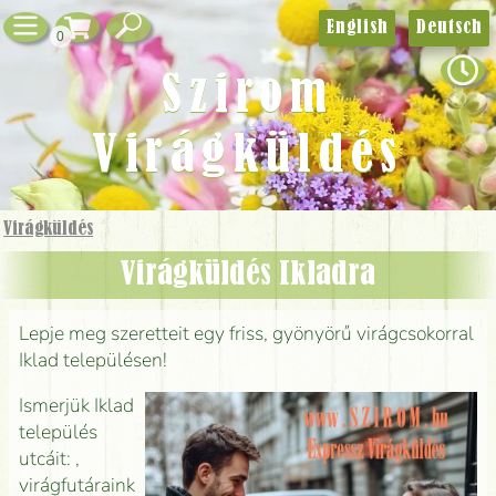
English
Deutsch
0
Szirom
Virágküldés
Virágküldés
Virágküldés Ikladra
Lepje meg szeretteit egy friss, gyönyörű virágcsokorral
Iklad településen!
Ismerjük Iklad
település
utcáit: ,
virágfutáraink