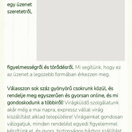
egy üzenet
szeretetről,
figyelmességről és törődésről.
Mi segítünk, hogy ez
az üzenet a legszebb formában érkezzen meg.
Válasszon sok száz gyönyörű csokrunk közül, és
rendelje meg egyszerűen és gyorsan online, és mi
gondoskodunk a többiről!
Virágküldő szolgálatunk
akár még a mai napra, expressz vállal virág
kiszállítást aIklad településre! Virágainkat gondosan
válogatjuk, minden rendelést egyedi figyelemmel
készítünk el, és gyors, biztonságos házhoz szállítást