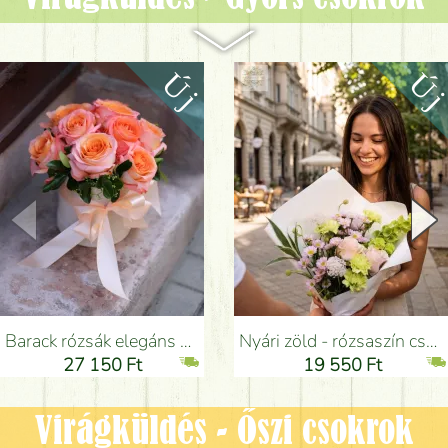
Barack rózsák elegáns plüssös henger dobozban (9 szál) - Virágküldés Budapesten
Nyári zöld - rózsaszín csokor szegfűvel, santinivel, rózsával, apró virágokkal (12 szál) - Virágküldés Budapesten
27 150 Ft
19 550 Ft
Virágküldés - Őszi csokrok