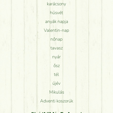
karácsony
húsvét
anyák napja
Valentin-nap
nőnap
tavasz
nyár
ősz
tél
újév
Mikulás
Adventi koszorúk