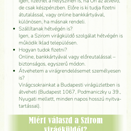
Igen, fizethet a helyszínen is, ha Ön az átvevő,
de csak készpénzben. Előre is ki tudja fizetni
átutalással, vagy online bankkártyával,
különösen, ha másnak rendeli.
Szállítanak hétvégén is?
Igen, a Szirom virágküldő szolgálat hétvégén is
működik Iklad településen.
Hogyan tudok fizetni?
Online, bankkártyával vagy előreutalással –
biztonságos, egyszerű módon.
Átvehetem a virágrendelésemet személyesen
is?
Virágcsokrainkat a Budapesti virágüzletben is
átveheti (Budapest 1067, Podmaniczky u 39.,
Nyugati mellett, minden napos hosszú nyitva-
tartással).
Miért válaszd a Szirom
virágküldőt?