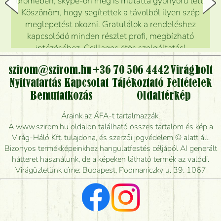
örömében, skype-on meg is mutatta gyönyörű lett.
Köszönöm, hogy segítettek a távolból ilyen szép
meglepetést okozni. Gratulálok a rendeléshez
kapcsolódó minden részlet profi, megbízható
intézéséhez. Csillagos ötös szolgáltatás!
Mónika
(
5
/5
)
szirom@szirom.hu
+36 70 506 4442
Virágbolt
Nyitvatartás
Kapcsolat
Tájékoztató
Feltételek
Bemutatkozás
Oldaltérkép
Áraink az ÁFA-t tartalmazzák.
A www.szirom.hu oldalon található összes tartalom és kép a
Virág-Háló Kft. tulajdona, és szerzői jogvédelem © alatt áll.
Bizonyos termékképeinkhez hangulatfestés céljából AI generált
hátteret használunk, de a képeken látható termék az valódi.
Virágüzletünk címe: Budapest, Podmaniczky u. 39. 1067