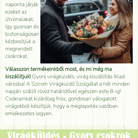
naponta járják
ezeket az
útvonalakat,
így gyorsan és
biztonságosan
kézbesítjük a
megrendelt
csokrokat.
Válasszon termékeinkből most, és mi még ma
kiszállítjuk!
Gyors virágküldés, virág kiszállítás Iklad
városba! A Szirom Virágküldő Szolgálat a hét minden
napján szállít rövid határidővel egészen este 8-ig!
Csokrainkat kizárólag friss, gondosan válogatott
virágokból készítjük, hogy a meglepetés valóban
emlékezetes legyen.
Virágküldés - Gyors csokrok