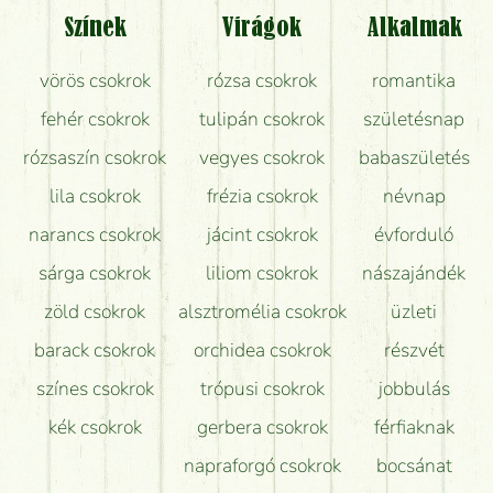
Színek
Virágok
Alkalmak
vörös csokrok
rózsa csokrok
romantika
fehér csokrok
tulipán csokrok
születésnap
rózsaszín csokrok
vegyes csokrok
babaszületés
lila csokrok
frézia csokrok
névnap
narancs csokrok
jácint csokrok
évforduló
sárga csokrok
liliom csokrok
nászajándék
zöld csokrok
alsztromélia csokrok
üzleti
barack csokrok
orchidea csokrok
részvét
színes csokrok
trópusi csokrok
jobbulás
kék csokrok
gerbera csokrok
férfiaknak
napraforgó csokrok
bocsánat