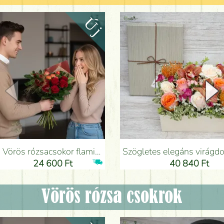
Vörös rózsacsokor flamingóvirággal - Virágküldés Budapesten
Szögletes elegáns virágdoboz orchideával (14 szál) - Virágk
24 600 Ft
40 840 Ft
Vörös rózsa csokrok