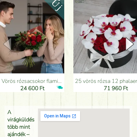
Vörös rózsacsokor flamingóvirággal - Virágküldés Budapesten
25 vörös rózsa 12 phalaenopsis orchideával dobozban - Virágk
24 600 Ft
71 960 Ft
A
virágküldés
több mint
ajándék –