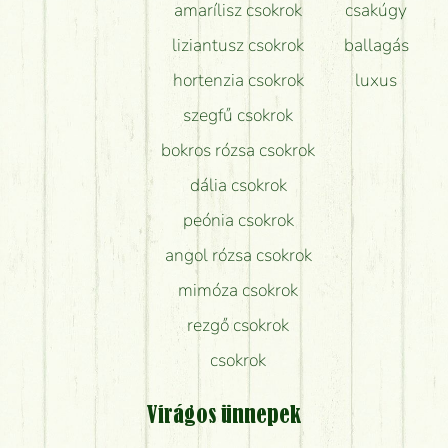
amarílisz csokrok
csakúgy
liziantusz csokrok
ballagás
hortenzia csokrok
luxus
szegfű csokrok
bokros rózsa csokrok
dália csokrok
peónia csokrok
angol rózsa csokrok
mimóza csokrok
rezgő csokrok
csokrok
Virágos ünnepek