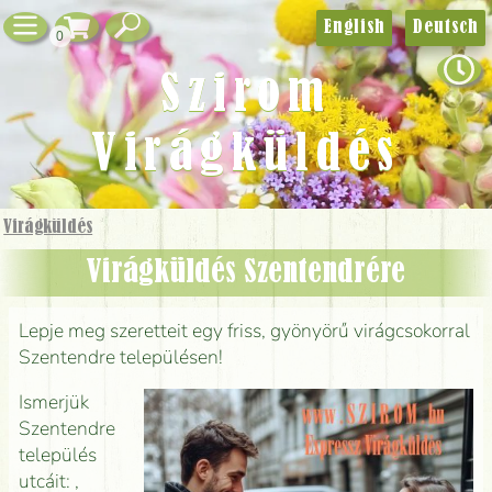
English
Deutsch
0
Szirom
Virágküldés
Virágküldés
Virágküldés Szentendrére
Lepje meg szeretteit egy friss, gyönyörű virágcsokorral
Szentendre településen!
Ismerjük
Szentendre
település
utcáit: ,