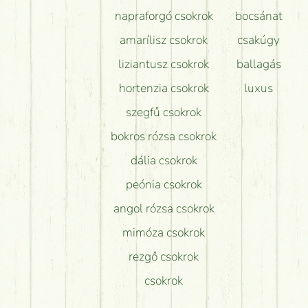
napraforgó csokrok
bocsánat
amarílisz csokrok
csakúgy
liziantusz csokrok
ballagás
hortenzia csokrok
luxus
szegfű csokrok
bokros rózsa csokrok
dália csokrok
peónia csokrok
angol rózsa csokrok
mimóza csokrok
rezgő csokrok
csokrok