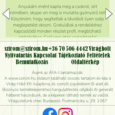
Anyukám imént kapta meg a csokrot, sírt
örömében, skype-on meg is mutatta gyönyörű lett.
Köszönöm, hogy segítettek a távolból ilyen szép
meglepetést okozni. Gratulálok a rendeléshez
kapcsolódó minden részlet profi, megbízható
intézéséhez. Csillagos ötös szolgáltatás!
Mónika
(
5
/5
)
szirom@szirom.hu
+36 70 506 4442
Virágbolt
Nyitvatartás
Kapcsolat
Tájékoztató
Feltételek
Bemutatkozás
Oldaltérkép
Áraink az ÁFA-t tartalmazzák.
A www.szirom.hu oldalon található összes tartalom és kép a
Virág-Háló Kft. tulajdona, és szerzői jogvédelem © alatt áll.
Bizonyos termékképeinkhez hangulatfestés céljából AI generált
hátteret használunk, de a képeken látható termék az valódi.
Virágüzletünk címe: Budapest, Podmaniczky u. 39. 1067