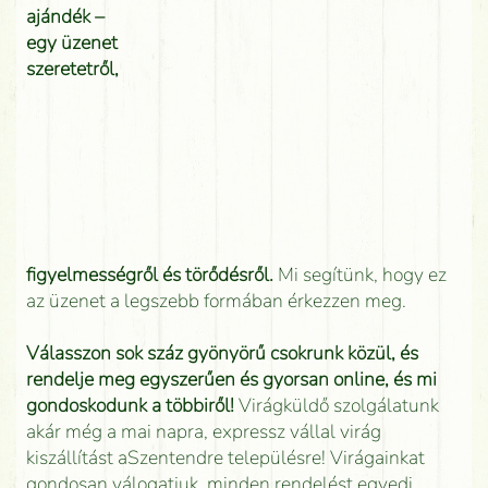
ajándék –
egy üzenet
szeretetről,
figyelmességről és törődésről.
Mi segítünk, hogy ez
az üzenet a legszebb formában érkezzen meg.
Válasszon sok száz gyönyörű csokrunk közül, és
rendelje meg egyszerűen és gyorsan online, és mi
gondoskodunk a többiről!
Virágküldő szolgálatunk
akár még a mai napra, expressz vállal virág
kiszállítást aSzentendre településre! Virágainkat
gondosan válogatjuk, minden rendelést egyedi