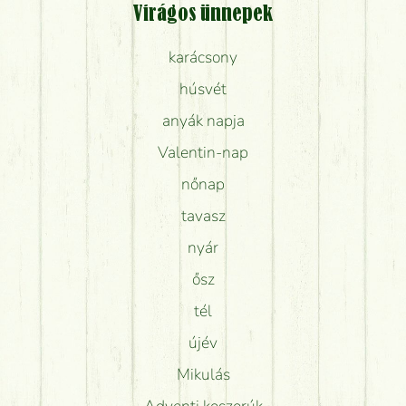
Virágos ünnepek
karácsony
húsvét
anyák napja
Valentin-nap
nőnap
tavasz
nyár
ősz
tél
újév
Mikulás
Adventi koszorúk