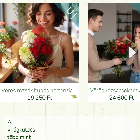
Vörös rózsák bugás hortenziával, apró virágokkal - Virágküldés Budapesten
Vörös rózsacsokor flamingóvirággal - Virágküldés B
19 250 Ft
24 600 Ft
A
virágküldés
több mint