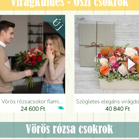
Virágküldés - Őszi csokrok
Vörös rózsacsokor flamingóvirággal - Virágküldés Budapesten
Szögletes elegáns virágdoboz orchideával (14 szál) - Virágk
24 600 Ft
40 840 Ft
Vörös rózsa csokrok