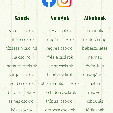
Színek
Virágok
Alkalmak
vörös csokrok
rózsa csokrok
romantika
fehér csokrok
tulipán csokrok
születésnap
rózsaszín csokrok
vegyes csokrok
babaszületés
lila csokrok
frézia csokrok
névnap
narancs csokrok
jácint csokrok
évforduló
sárga csokrok
liliom csokrok
nászajándék
zöld csokrok
alsztromélia csokrok
üzleti
barack csokrok
orchidea csokrok
részvét
színes csokrok
trópusi csokrok
jobbulás
kék csokrok
gerbera csokrok
férfiaknak