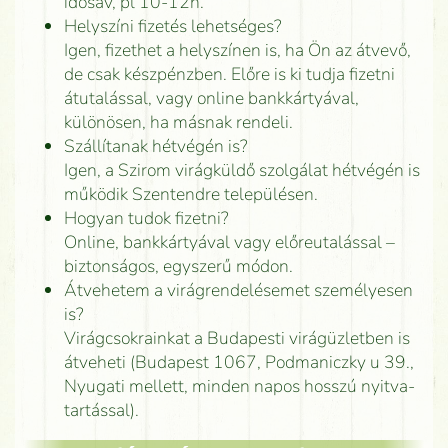
idősáv, pl 10-12h.
Helyszíni fizetés lehetséges?
Igen, fizethet a helyszínen is, ha Ön az átvevő,
de csak készpénzben. Előre is ki tudja fizetni
átutalással, vagy online bankkártyával,
különösen, ha másnak rendeli.
Szállítanak hétvégén is?
Igen, a Szirom virágküldő szolgálat hétvégén is
működik Szentendre településen.
Hogyan tudok fizetni?
Online, bankkártyával vagy előreutalással –
biztonságos, egyszerű módon.
Átvehetem a virágrendelésemet személyesen
is?
Virágcsokrainkat a Budapesti virágüzletben is
átveheti (Budapest 1067, Podmaniczky u 39.,
Nyugati mellett, minden napos hosszú nyitva-
tartással).