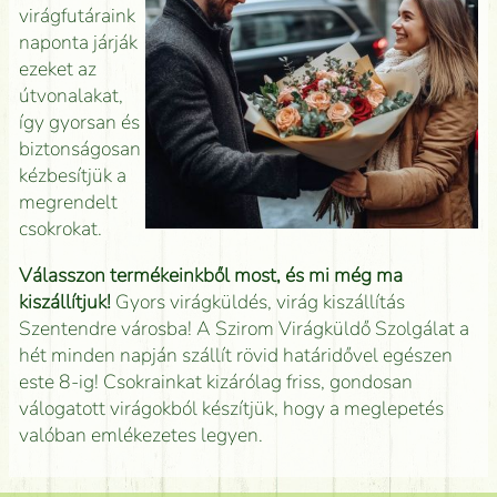
virágfutáraink
naponta járják
ezeket az
útvonalakat,
így gyorsan és
biztonságosan
kézbesítjük a
megrendelt
csokrokat.
Válasszon termékeinkből most, és mi még ma
kiszállítjuk!
Gyors virágküldés, virág kiszállítás
Szentendre városba! A Szirom Virágküldő Szolgálat a
hét minden napján szállít rövid határidővel egészen
este 8-ig! Csokrainkat kizárólag friss, gondosan
válogatott virágokból készítjük, hogy a meglepetés
valóban emlékezetes legyen.