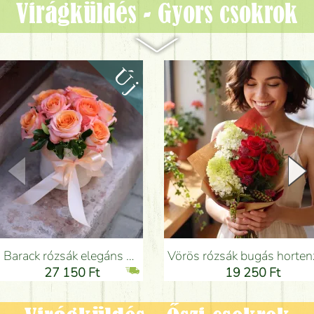
Virágküldés - Gyors csokrok
Barack rózsák elegáns plüssös henger dobozban (9 szál) - Virágküldés Budapesten
Vörös rózsák bugás hortenziával, apró virágokkal - Virágküldés Bud
27 150 Ft
19 250 Ft