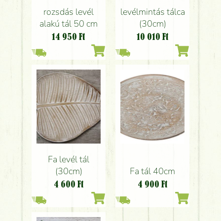
rozsdás levél
levélmintás tálca
alakú tál 50 cm
(30cm)
14 950
Ft
10 010
Ft
Fa levél tál
(30cm)
Fa tál 40cm
4 600
Ft
4 900
Ft