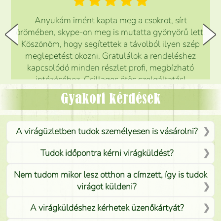
Anyukám imént kapta meg a csokrot, sírt
örömében, skype-on meg is mutatta gyönyörű lett.
Köszönöm, hogy segítettek a távolból ilyen szép
meglepetést okozni. Gratulálok a rendeléshez
kapcsolódó minden részlet profi, megbízható
intézéséhez. Csillagos ötös szolgáltatás!
Mónika
(
5
/5
)
Gyakori kérdések
A virágüzletben tudok személyesen is vásárolni?
Tudok időpontra kérni virágküldést?
Nem tudom mikor lesz otthon a címzett, így is tudok
virágot küldeni?
A virágküldéshez kérhetek üzenőkártyát?