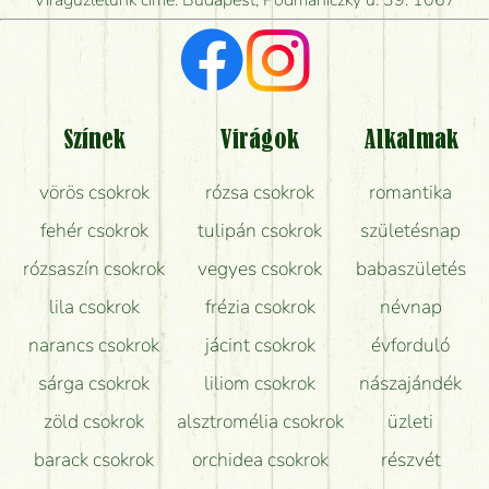
Vörös rózsát keresek, van önöknél?
Milyen visszajelzést kapok a virágküldésről?
Tényleg azt kapom, ami a képen van?
Színek
Virágok
Alkalmak
Mit kell tudni a virágcsokrok szállításáról?
vörös csokrok
rózsa csokrok
romantika
Hogy marad a lehető legtovább friss a csokor?
fehér csokrok
tulipán csokrok
születésnap
Tudok adventi koszorút vásárolni boltban?
rózsaszín csokrok
vegyes csokrok
babaszületés
lila csokrok
frézia csokrok
névnap
narancs csokrok
jácint csokrok
évforduló
sárga csokrok
liliom csokrok
nászajándék
zöld csokrok
alsztromélia csokrok
üzleti
barack csokrok
orchidea csokrok
részvét