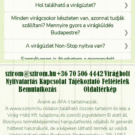
Hol található a virágüzlet?
Minden virágcsokor készleten van, azonnal tudják
szállítani? Mennyire gyors a virágküldés
Budapestre?
A virágüzlet Non-Stop nyitva van?
Személyesen is átvehetem a megrendelt
virágcsokrot, vagy csak virágküldéssel, kiszállítással
kérhető?
szirom@szirom.hu
+36 70 506 4442
Virágbolt
Nyitvatartás
Kapcsolat
Tájékoztató
Feltételek
Vidékre is lehet rendelni?
Bemutatkozás
Oldaltérkép
Meddig rendelhetek virágküldést úgy, hogy még ma
Áraink az ÁFA-t tartalmazzák.
kiszállítsák?
A www.szirom.hu oldalon található összes tartalom és kép a
Virág-Háló Kft. tulajdona, és szerzői jogvédelem © alatt áll.
Mennyire gyorsan tudják elkészíteni a csokrot, és
Bizonyos termékképeinkhez hangulatfestés céljából AI generált
mikor tudják leghamarabb kiszállítani?
hátteret használunk, de a képeken látható termék az valódi.
Virágüzletünk címe: Budapest, Podmaniczky u. 39. 1067