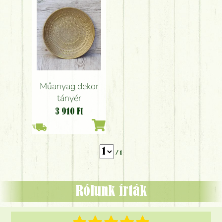
Műanyag dekor
tányér
3 910
Ft
/ 1
Rólunk írták