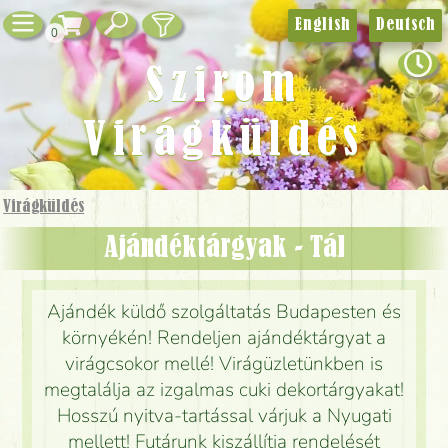
English
Deutsch
0
Szirom
Virágküldés
Virágküldés
Ajándéktárgyak - Tál
Ajándék küldő szolgáltatás Budapesten és
környékén! Rendeljen ajándéktárgyat a
virágcsokor mellé! Virágüzletünkben is
megtalálja az izgalmas cuki dekortárgyakat!
Hosszú nyitva-tartással várjuk a Nyugati
mellett! Futárunk kiszállítja rendelését