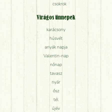
csokrok
Virágos ünnepek
karácsony
húsvét
anyák napja
Valentin-nap
nőnap
tavasz
nyár
ősz
tél
újév