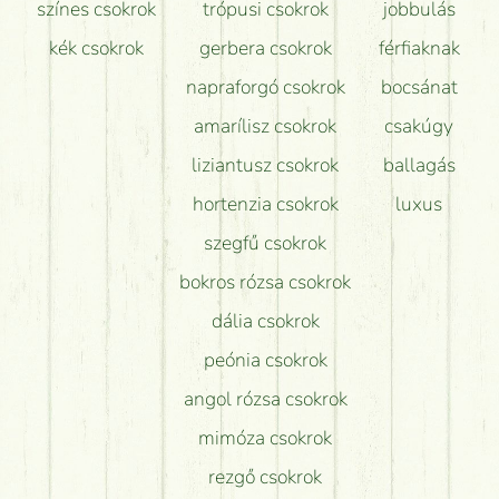
színes csokrok
trópusi csokrok
jobbulás
kék csokrok
gerbera csokrok
férfiaknak
napraforgó csokrok
bocsánat
amarílisz csokrok
csakúgy
liziantusz csokrok
ballagás
hortenzia csokrok
luxus
szegfű csokrok
bokros rózsa csokrok
dália csokrok
peónia csokrok
angol rózsa csokrok
mimóza csokrok
rezgő csokrok