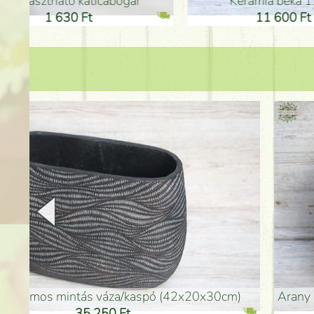
Kerámia béka 12cm
Kerám
11 600 Ft
1
arany színű kerámia váza (40x26cm)
hosszú arany színű p
32 250 Ft
46 25