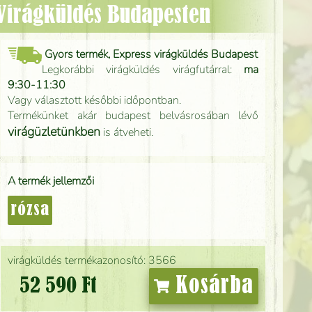
- Virágküldés Budapesten
Gyors termék, Express virágküldés Budapest
Legkorábbi virágküldés virágfutárral:
ma
9:30-11:30
Vagy választott későbbi időpontban.
Termékünket akár budapest belvásrosában lévő
virágüzletünkben
is átveheti.
A termék jellemzői
rózsa
virágküldés termékazonosító: 3566
Kosárba
52 590 Ft