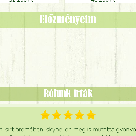
Előzményeim
Rólunk írták
 sírt örömében, skype-on meg is mutatta gyönyör