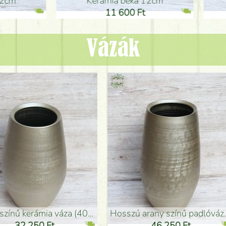
ia béka 12cm
Kerámia béka 12cm
1 600 Ft
11 600 Ft
Vázák
adlóváza (50x29cm)
fekete design váza (15x20cm)
0 Ft
11 250 Ft