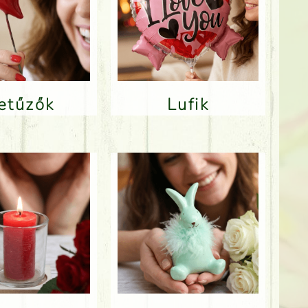
Betűzők
Lufik