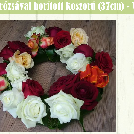
 rózsával borított koszorú (37cm) 