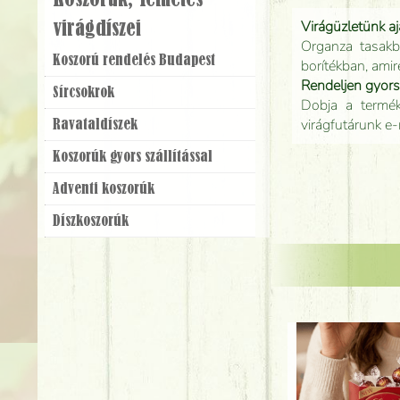
Koszorúk, Temetés
Virágüzletünk a
virágdíszei
Organza tasakb
Koszorú rendelés Budapest
borítékban, amir
Rendeljen gyor
Sírcsokrok
Dobja a terméke
virágfutárunk e-
Ravatal­díszek
Koszorúk gyors szállítással
Adventi koszorúk
Dísz­koszorúk