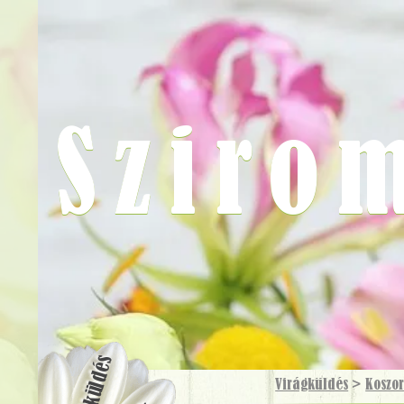
Sziro
Virágküldés
Virágküldés
>
Koszo