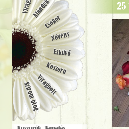
Ajándék
25
Csokor
Növény
Esküvő
Koszorú
Virágbolt
Szirom blog