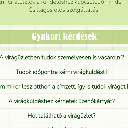
ni. Gratulálok a rendeléshez kapcsolódó minden r
Csillagos ötös szolgáltatás!
Gyakori kérdések
A virágüzletben tudok személyesen is vásárolni?
Tudok időpontra kérni virágküldést?
 mikor lesz otthon a címzett, így is tudok virágot 
A virágküldéshez kérhetek üzenőkártyát?
Hol található a virágüzlet?