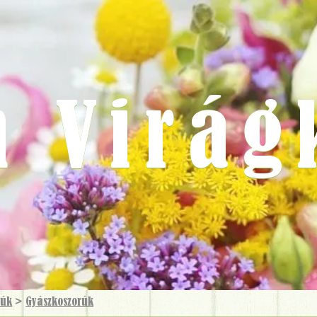
m Virág
rúk
>
Gyászkoszorúk