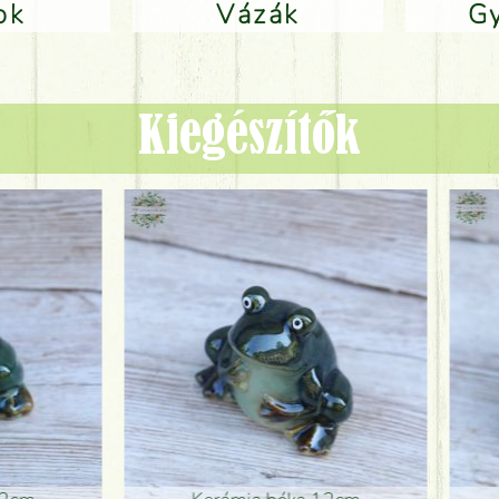
lok
Vázák
Kiegészítők