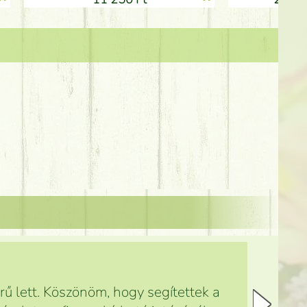
ű lett. Köszönöm, hogy segítettek a