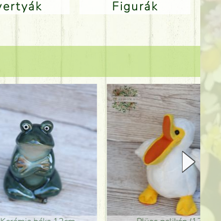
Gyertyák
Figurák