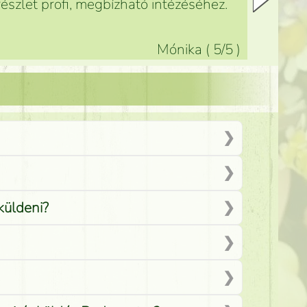
észlet profi, megbízható intézéséhez.
Mónika
(
5
/5
)
küldeni?