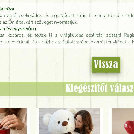
jándéka
an apró csokoládék, és egy vágott virág frissentartó-só minde
e az Ön által kért szöveget nyomtatjuk.
san és egyszerűen
t kosárba, és töltse ki a virágküldés szállítási adatait! Regisz
mailben értesíti, és a házhoz szállított virágcsokorról fényképet is 
Vissza
Kiegészítőt válas