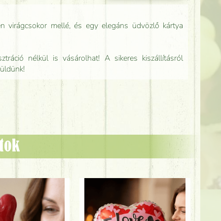
n virágcsokor mellé, és egy elegáns üdvözlő kártya
tráció nélkül is vásárolhat! A sikeres kiszállításról
küldünk!
ztok