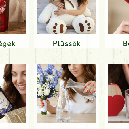
ségek
Plüssök