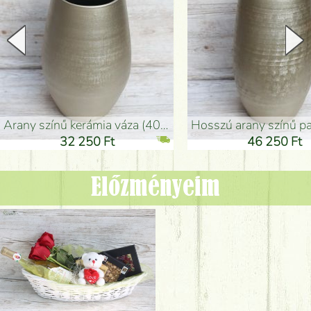
arany színű kerámia váza (40x26cm)
hosszú arany színű padlóváza
32 250 Ft
46 250 Ft
Előzményeim