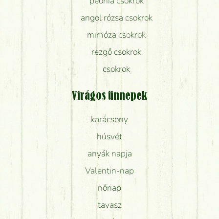
peónia csokrok
angol rózsa csokrok
mimóza csokrok
rezgő csokrok
csokrok
Virágos ünnepek
karácsony
húsvét
anyák napja
Valentin-nap
nőnap
tavasz