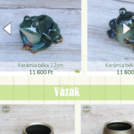
Kerámia béka 12cm
Kerámia bé
11 600 Ft
11 600
Vázák