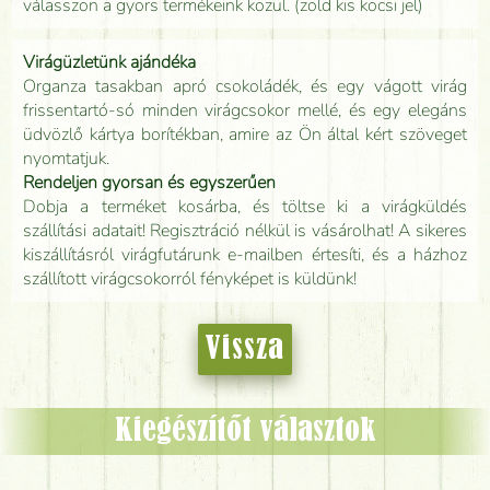
válasszon a gyors termékeink közül. (zöld kis kocsi jel)
Virágüzletünk ajándéka
Organza tasakban apró csokoládék, és egy vágott virág
frissentartó-só minden virágcsokor mellé, és egy elegáns
üdvözlő kártya borítékban, amire az Ön által kért szöveget
nyomtatjuk.
Rendeljen gyorsan és egyszerűen
Dobja a terméket kosárba, és töltse ki a virágküldés
szállítási adatait! Regisztráció nélkül is vásárolhat! A sikeres
kiszállításról virágfutárunk e-mailben értesíti, és a házhoz
szállított virágcsokorról fényképet is küldünk!
Vissza
Kiegészítőt választok