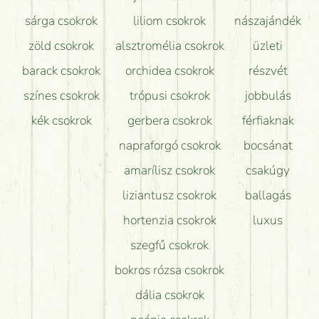
sárga csokrok
liliom csokrok
nászajándék
zöld csokrok
alsztromélia csokrok
üzleti
barack csokrok
orchidea csokrok
részvét
színes csokrok
trópusi csokrok
jobbulás
kék csokrok
gerbera csokrok
férfiaknak
napraforgó csokrok
bocsánat
amarílisz csokrok
csakúgy
liziantusz csokrok
ballagás
hortenzia csokrok
luxus
szegfű csokrok
bokros rózsa csokrok
dália csokrok