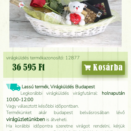
virágküldés termékazonosító: 12877
36 595 Ft
Kosárba
Lassú termék, Virágküldés Budapest
Legkorábbi virágküldés virágfutárral:
holnapután
10:00-12:00
Vagy választott későbbi időpontban.
Termékünket akár budapest belvásrosában lévő
virágüzletünkben
is átveheti.
Ha korábbi időpontra szeretne virágot rendelni, kérjük