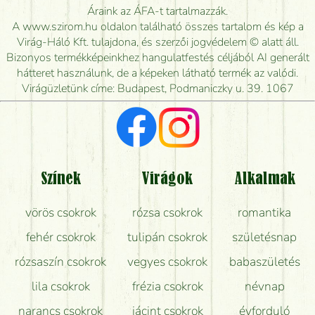
Meddig rendelhetek virágküldést úgy, hogy még ma
Áraink az ÁFA-t tartalmazzák.
kiszállítsák?
A www.szirom.hu oldalon található összes tartalom és kép a
Virág-Háló Kft. tulajdona, és szerzői jogvédelem © alatt áll.
Mennyire gyorsan tudják elkészíteni a csokrot, és
Bizonyos termékképeinkhez hangulatfestés céljából AI generált
mikor tudják leghamarabb kiszállítani?
hátteret használunk, de a képeken látható termék az valódi.
Virágüzletünk címe: Budapest, Podmaniczky u. 39. 1067
Vörös rózsát keresek, van önöknél?
Milyen visszajelzést kapok a virágküldésről?
Tényleg azt kapom, ami a képen van?
Színek
Virágok
Alkalmak
Mit kell tudni a virágcsokrok szállításáról?
vörös csokrok
rózsa csokrok
romantika
Hogy marad a lehető legtovább friss a csokor?
fehér csokrok
tulipán csokrok
születésnap
Tudok adventi koszorút vásárolni boltban?
rózsaszín csokrok
vegyes csokrok
babaszületés
lila csokrok
frézia csokrok
névnap
narancs csokrok
jácint csokrok
évforduló