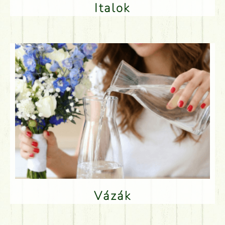
Italok
Vázák