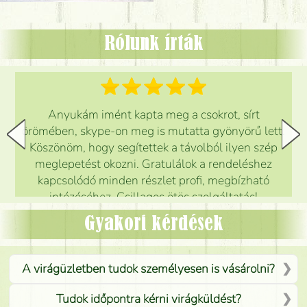
Rólunk írták
Anyukám imént kapta meg a csokrot, sírt
örömében, skype-on meg is mutatta gyönyörű lett.
Köszönöm, hogy segítettek a távolból ilyen szép
meglepetést okozni. Gratulálok a rendeléshez
kapcsolódó minden részlet profi, megbízható
intézéséhez. Csillagos ötös szolgáltatás!
Mónika
(
5
/5
)
Gyakori kérdések
A virágüzletben tudok személyesen is vásárolni?
Tudok időpontra kérni virágküldést?