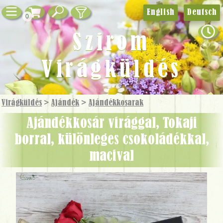
English
Deutsch
0
Szirom
Virágküldés
Virágküldés
>
Ajándék
>
Ajándék­kosarak
Ajándékkosár virággal, Tokaji
borral, különleges csokoládékkal,
macival