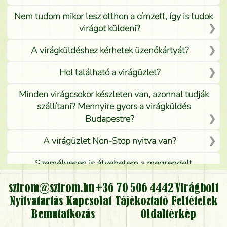
Nem tudom mikor lesz otthon a címzett, így is tudok
virágot küldeni?
A virágküldéshez kérhetek üzenőkártyát?
Hol található a virágüzlet?
Minden virágcsokor készleten van, azonnal tudják
szállítani? Mennyire gyors a virágküldés
Budapestre?
A virágüzlet Non-Stop nyitva van?
Személyesen is átvehetem a megrendelt
virágcsokrot, vagy csak virágküldéssel, kiszállítással
kérhető?
szirom@szirom.hu
+36 70 506 4442
Virágbolt
Nyitvatartás
Kapcsolat
Tájékoztató
Feltételek
Vidékre is lehet rendelni?
Bemutatkozás
Oldaltérkép