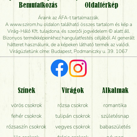
Vidékre is lehet rendelni?
Bemutatkozás
Oldaltérkép
Meddig rendelhetek virágküldést úgy, hogy még ma
Áraink az ÁFA-t tartalmazzák.
kiszállítsák?
A www.szirom.hu oldalon található összes tartalom és kép a
Virág-Háló Kft. tulajdona, és szerzői jogvédelem © alatt áll.
Mennyire gyorsan tudják elkészíteni a csokrot, és
Bizonyos termékképeinkhez hangulatfestés céljából AI generált
mikor tudják leghamarabb kiszállítani?
hátteret használunk, de a képeken látható termék az valódi.
Virágüzletünk címe: Budapest, Podmaniczky u. 39. 1067
Vörös rózsát keresek, van önöknél?
Milyen visszajelzést kapok a virágküldésről?
Tényleg azt kapom, ami a képen van?
Színek
Virágok
Alkalmak
Mit kell tudni a virágcsokrok szállításáról?
vörös csokrok
rózsa csokrok
romantika
Hogy marad a lehető legtovább friss a csokor?
fehér csokrok
tulipán csokrok
születésnap
Tudok adventi koszorút vásárolni boltban?
rózsaszín csokrok
vegyes csokrok
babaszületés