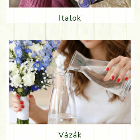
Italok
Vázák