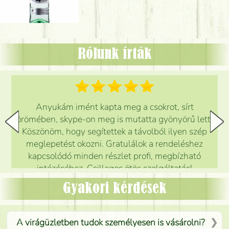
Rólunk írták
Anyukám imént kapta meg a csokrot, sírt
örömében, skype-on meg is mutatta gyönyörű lett.
Köszönöm, hogy segítettek a távolból ilyen szép
meglepetést okozni. Gratulálok a rendeléshez
kapcsolódó minden részlet profi, megbízható
intézéséhez. Csillagos ötös szolgáltatás!
Mónika
(
5
/5
)
Gyakori kérdések
A virágüzletben tudok személyesen is vásárolni?