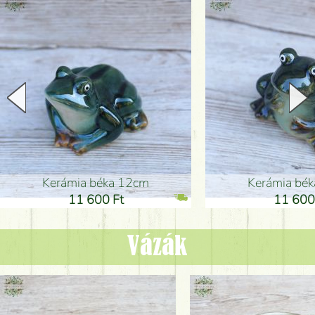
Kerámia béka 12cm
Kerámia bé
11 600 Ft
11 600
Vázák