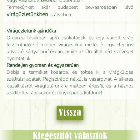
Vagy választott későbbi időpontban.
Termékünket akár budapest belvásrosában lévő
virágüzletünkben
is átveheti.
Virágüzletünk ajándéka
Organza tasakban apró csokoládék, és egy vágott virág
frissentartó-só minden virágcsokor mellé, és egy elegáns
üdvözlő kártya borítékban, amire az Ön által kért szöveget
nyomtatjuk.
Rendeljen gyorsan és egyszerűen
Dobja a terméket kosárba, és töltse ki a virágküldés
szállítási adatait! Regisztráció nélkül is vásárolhat! A sikeres
kiszállításról virágfutárunk e-mailben értesíti, és a házhoz
szállított virágcsokorról fényképet is küldünk!
Vissza
Kiegészítőt választok