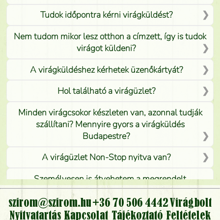
Tudok időpontra kérni virágküldést?
Nem tudom mikor lesz otthon a címzett, így is tudok
virágot küldeni?
A virágküldéshez kérhetek üzenőkártyát?
Hol található a virágüzlet?
Minden virágcsokor készleten van, azonnal tudják
szállítani? Mennyire gyors a virágküldés
Budapestre?
A virágüzlet Non-Stop nyitva van?
Személyesen is átvehetem a megrendelt
virágcsokrot, vagy csak virágküldéssel, kiszállítással
kérhető?
szirom@szirom.hu
+36 70 506 4442
Virágbolt
Nyitvatartás
Kapcsolat
Tájékoztató
Feltételek