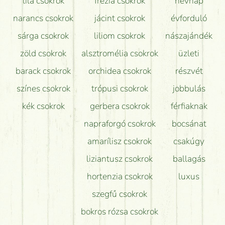
lila csokrok
frézia csokrok
névnap
narancs csokrok
jácint csokrok
évforduló
sárga csokrok
liliom csokrok
nászajándék
zöld csokrok
alsztromélia csokrok
üzleti
barack csokrok
orchidea csokrok
részvét
színes csokrok
trópusi csokrok
jobbulás
kék csokrok
gerbera csokrok
férfiaknak
napraforgó csokrok
bocsánat
amarílisz csokrok
csakúgy
liziantusz csokrok
ballagás
hortenzia csokrok
luxus
szegfű csokrok
bokros rózsa csokrok