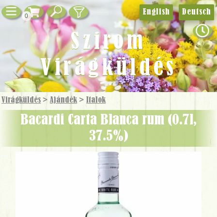
English
Deutsch
0
Szirom
Virágküldés
Virágküldés
>
Ajándék
>
Italok
Bacardi Carta Blanca rum (0.7l,
37.5%)