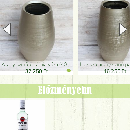
arany színű kerámia váza (40x26cm)
hosszú arany színű padlóváza
32 250 Ft
46 250 Ft
Előzményeim