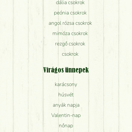
dália csokrok
peónia csokrok
angol rózsa csokrok
mimóza csokrok
rezgő csokrok
csokrok
Virágos ünnepek
karácsony
húsvét
anyák napja
Valentin-nap
nőnap