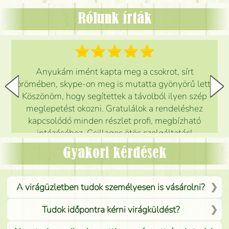
Rólunk írták
Anyukám imént kapta meg a csokrot, sírt
örömében, skype-on meg is mutatta gyönyörű lett.
Köszönöm, hogy segítettek a távolból ilyen szép
meglepetést okozni. Gratulálok a rendeléshez
kapcsolódó minden részlet profi, megbízható
intézéséhez. Csillagos ötös szolgáltatás!
Mónika
(
5
/5
)
Gyakori kérdések
A virágüzletben tudok személyesen is vásárolni?
Tudok időpontra kérni virágküldést?