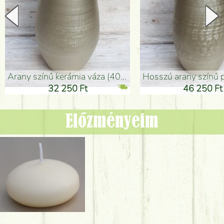
arany színű kerámia váza (40x26cm)
hosszú arany színű padlóváza
32 250 Ft
46 250 Ft
Előzményeim