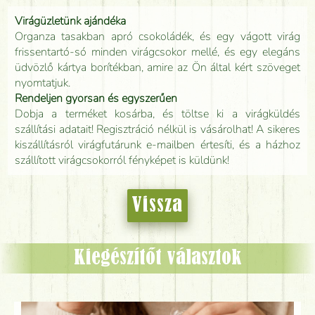
Virágüzletünk ajándéka
Organza tasakban apró csokoládék, és egy vágott virág
frissentartó-só minden virágcsokor mellé, és egy elegáns
üdvözlő kártya borítékban, amire az Ön által kért szöveget
nyomtatjuk.
Rendeljen gyorsan és egyszerűen
Dobja a terméket kosárba, és töltse ki a virágküldés
szállítási adatait! Regisztráció nélkül is vásárolhat! A sikeres
kiszállításról virágfutárunk e-mailben értesíti, és a házhoz
szállított virágcsokorról fényképet is küldünk!
Vissza
Kiegészítőt választok