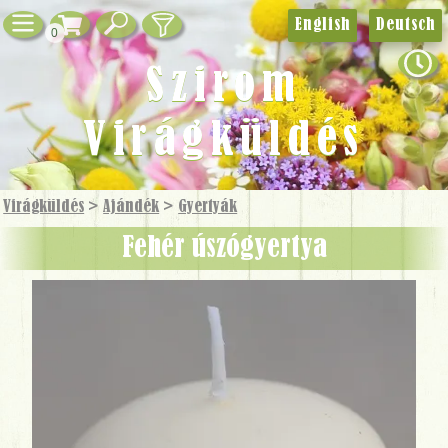
English
Deutsch
0
Szirom
Virágküldés
Virágküldés
>
Ajándék
>
Gyertyák
Fehér úszógyertya