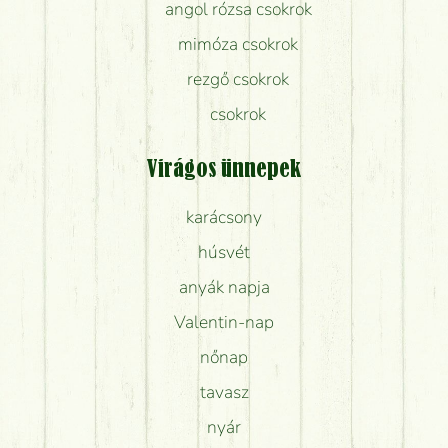
angol rózsa csokrok
mimóza csokrok
rezgő csokrok
csokrok
Virágos ünnepek
karácsony
húsvét
anyák napja
Valentin-nap
nőnap
tavasz
nyár