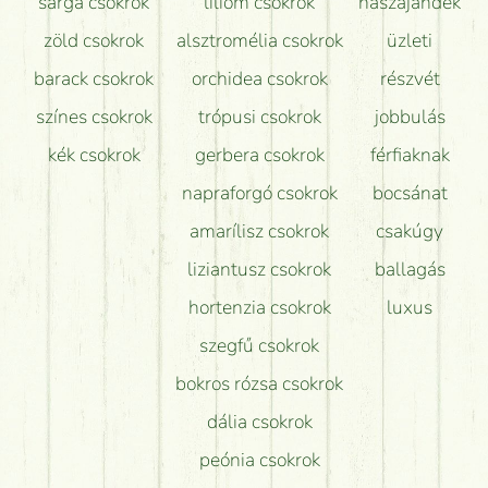
sárga csokrok
liliom csokrok
nászajándék
zöld csokrok
alsztromélia csokrok
üzleti
barack csokrok
orchidea csokrok
részvét
színes csokrok
trópusi csokrok
jobbulás
kék csokrok
gerbera csokrok
férfiaknak
napraforgó csokrok
bocsánat
amarílisz csokrok
csakúgy
liziantusz csokrok
ballagás
hortenzia csokrok
luxus
szegfű csokrok
bokros rózsa csokrok
dália csokrok
peónia csokrok