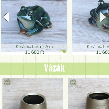
Kerámia béka 12cm
Kerámia bé
11 600 Ft
11 600
Vázák