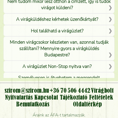
Nem tudom mikor lesz otthon a címzett, így is tudok
virágot küldeni?
A virágküldéshez kérhetek üzenőkártyát?
Hol található a virágüzlet?
Minden virágcsokor készleten van, azonnal tudják
szállítani? Mennyire gyors a virágküldés
Budapestre?
A virágüzlet Non-Stop nyitva van?
Személyesen is átvehetem a megrendelt
virágcsokrot, vagy csak virágküldéssel, kiszállítással
kérhető?
szirom@szirom.hu
+36 70 506 4442
Virágbolt
Nyitvatartás
Kapcsolat
Tájékoztató
Feltételek
Vidékre is lehet rendelni?
Bemutatkozás
Oldaltérkép
Meddig rendelhetek virágküldést úgy, hogy még ma
Áraink az ÁFA-t tartalmazzák.