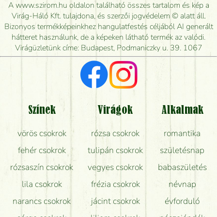
kiszállítsák?
A www.szirom.hu oldalon található összes tartalom és kép a
Virág-Háló Kft. tulajdona, és szerzői jogvédelem © alatt áll.
Mennyire gyorsan tudják elkészíteni a csokrot, és
Bizonyos termékképeinkhez hangulatfestés céljából AI generált
mikor tudják leghamarabb kiszállítani?
hátteret használunk, de a képeken látható termék az valódi.
Virágüzletünk címe: Budapest, Podmaniczky u. 39. 1067
Vörös rózsát keresek, van önöknél?
Milyen visszajelzést kapok a virágküldésről?
Tényleg azt kapom, ami a képen van?
Színek
Virágok
Alkalmak
Mit kell tudni a virágcsokrok szállításáról?
vörös csokrok
rózsa csokrok
romantika
Hogy marad a lehető legtovább friss a csokor?
fehér csokrok
tulipán csokrok
születésnap
Tudok adventi koszorút vásárolni boltban?
rózsaszín csokrok
vegyes csokrok
babaszületés
lila csokrok
frézia csokrok
névnap
narancs csokrok
jácint csokrok
évforduló