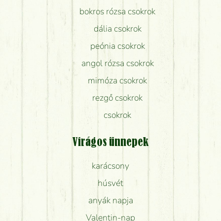
bokros rózsa csokrok
dália csokrok
peónia csokrok
angol rózsa csokrok
mimóza csokrok
rezgő csokrok
csokrok
Virágos ünnepek
karácsony
húsvét
anyák napja
Valentin-nap