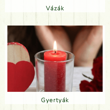
Vázák
Gyertyák