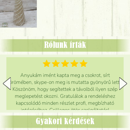
Rólunk írták
Anyukám imént kapta meg a csokrot, sírt
örömében, skype-on meg is mutatta gyönyörű lett.
Köszönöm, hogy segítettek a távolból ilyen szép
meglepetést okozni. Gratulálok a rendeléshez
kapcsolódó minden részlet profi, megbízható
intézéséhez. Csillagos ötös szolgáltatás!
Mónika
(
5
/5
)
Gyakori kérdések