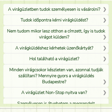
A virágüzletben tudok személyesen is vásárolni?
Tudok időpontra kérni virágküldést?
Nem tudom mikor lesz otthon a címzett, így is tudok
virágot küldeni?
A virágküldéshez kérhetek üzenőkártyát?
Hol található a virágüzlet?
Minden virágcsokor készleten van, azonnal tudják
szállítani? Mennyire gyors a virágküldés
Budapestre?
A virágüzlet Non-Stop nyitva van?
Személyesen is átvehetem a megrendelt
virágcsokrot, vagy csak virágküldéssel, kiszállítással