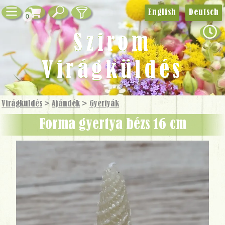
English
Deutsch
0
Szirom
Virágküldés
Virágküldés
>
Ajándék
>
Gyertyák
Forma gyertya bézs 16 cm