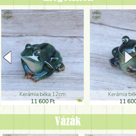
Kerámia béka 12cm
Kerámia bé
11 600 Ft
11 600
Vázák