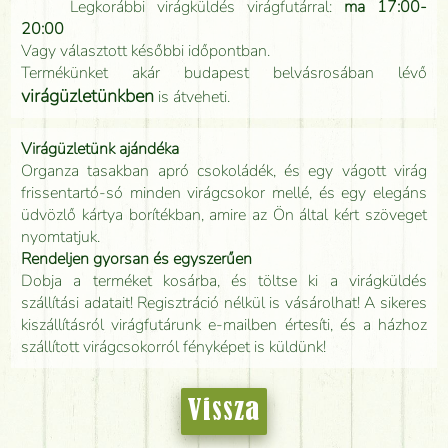
Legkorábbi virágküldés virágfutárral:
ma 17:00-
20:00
Vagy választott későbbi időpontban.
Termékünket akár budapest belvásrosában lévő
virágüzletünkben
is átveheti.
Virágüzletünk ajándéka
Organza tasakban apró csokoládék, és egy vágott virág
frissentartó-só minden virágcsokor mellé, és egy elegáns
üdvözlő kártya borítékban, amire az Ön által kért szöveget
nyomtatjuk.
Rendeljen gyorsan és egyszerűen
Dobja a terméket kosárba, és töltse ki a virágküldés
szállítási adatait! Regisztráció nélkül is vásárolhat! A sikeres
kiszállításról virágfutárunk e-mailben értesíti, és a házhoz
szállított virágcsokorról fényképet is küldünk!
Vissza