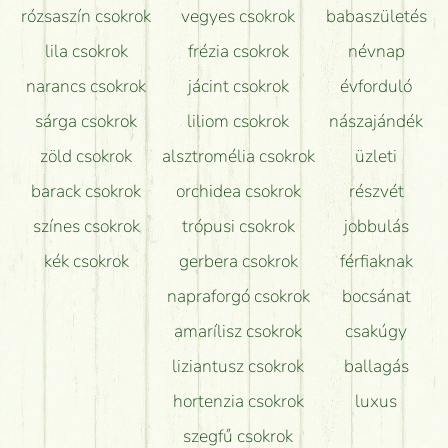
Tudok adventi koszorút vásárolni boltban?
rózsaszín csokrok
vegyes csokrok
babaszületés
lila csokrok
frézia csokrok
névnap
narancs csokrok
jácint csokrok
évforduló
sárga csokrok
liliom csokrok
nászajándék
zöld csokrok
alsztromélia csokrok
üzleti
barack csokrok
orchidea csokrok
részvét
színes csokrok
trópusi csokrok
jobbulás
kék csokrok
gerbera csokrok
férfiaknak
napraforgó csokrok
bocsánat
amarílisz csokrok
csakúgy
liziantusz csokrok
ballagás
hortenzia csokrok
luxus
szegfű csokrok