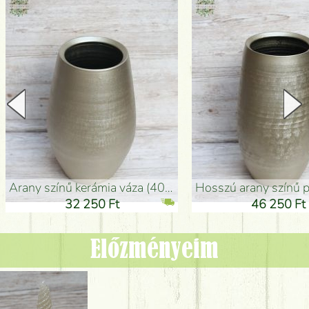
arany színű kerámia váza (40x26cm)
hosszú arany színű padlóváza
32 250 Ft
46 250 Ft
Előzményeim