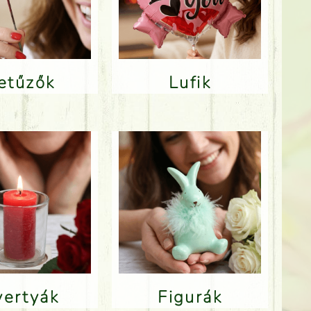
Betűzők
Lufik
Gyertyák
Figurák