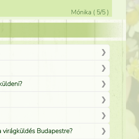
Mónika
(
5
/5
)
küldeni?
 a virágküldés Budapestre?