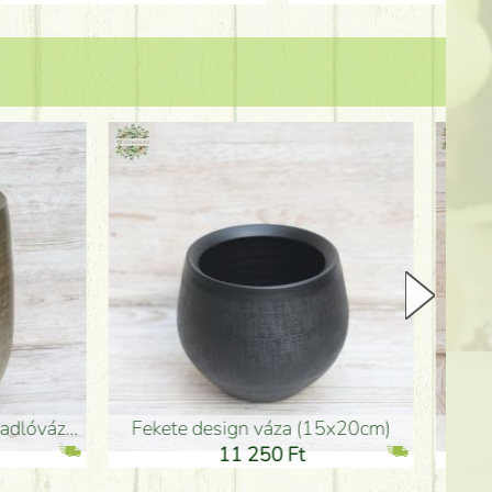
Kerámia váza 35*21cm
ballagó fiú fa betűző (10c
21 000 Ft
1 300 Ft