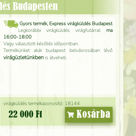
ldés Budapesten
Gyors termék, Express virágküldés Budapest
Legkorábbi virágküldés virágfutárral:
ma
16:00-18:00
Vagy választott későbbi időpontban.
Termékünket akár budapest belvásrosában lévő
virágüzletünkben
is átveheti.
virágküldés termékazonosító: 18144
Kosárba
22 000 Ft