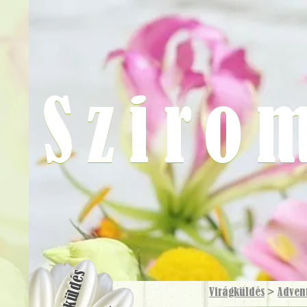
Sziro
Virágküldés
Virágküldés
>
Advent