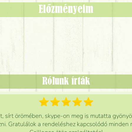
Előzményeim
Rólunk írták
 sírt örömében, skype-on meg is mutatta gyönyör
ni. Gratulálok a rendeléshez kapcsolódó minden r