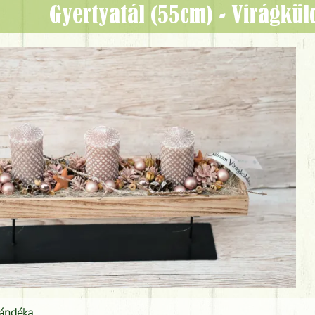
Gyertyatál (55cm) - Virágkü
jándéka