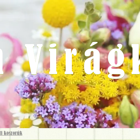
m Virág
i koszorúk