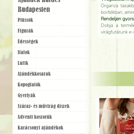
Ajándék Küldés
Organza tasakb
Budapesten
borítékban, amir
Rendeljen gyor
Plüssök
Dobja a terméke
Figurák
virágfutárunk e-
Édességek
Italok
Lufik
Ajándék­kosarak
Kopogtatók
Gyertyák
Száraz- és művirág díszek
Adventi koszorúk
Karácsonyi ajándékok