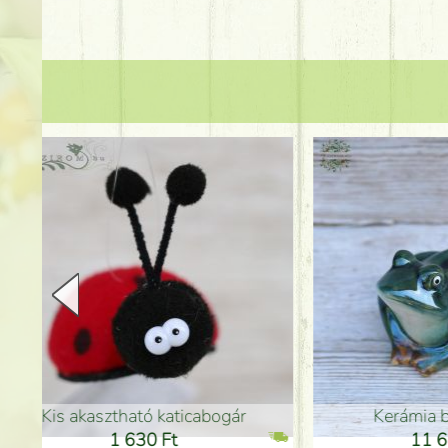
Kerámia béka 12cm
Kerám
11 600 Ft
1