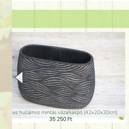
arany színű kerámia váza (40x26cm)
hosszú arany színű p
32 250 Ft
46 25