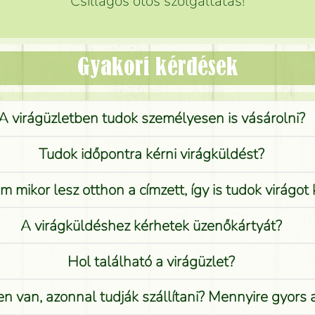
Csillagos ötös szolgáltatás!
Gyakori kérdések
A virágüzletben tudok személyesen is vásárolni?
Tudok időpontra kérni virágküldést?
 mikor lesz otthon a címzett, így is tudok virágot 
A virágküldéshez kérhetek üzenőkártyát?
Hol található a virágüzlet?
n van, azonnal tudják szállítani? Mennyire gyors