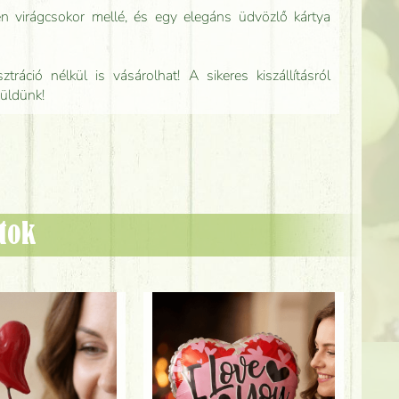
n virágcsokor mellé, és egy elegáns üdvözlő kártya
tráció nélkül is vásárolhat! A sikeres kiszállításról
küldünk!
ztok