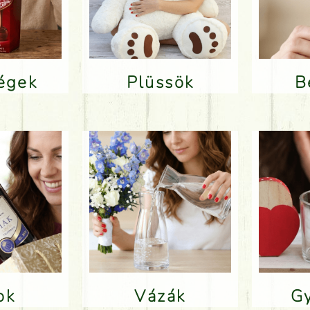
ségek
Plüssök
lok
Vázák