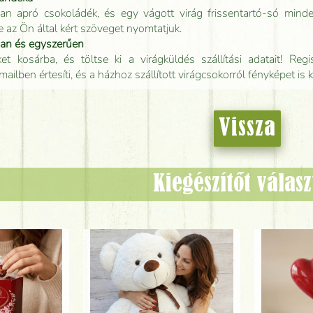
an apró csokoládék, és egy vágott virág frissentartó-só minde
e az Ön által kért szöveget nyomtatjuk.
san és egyszerűen
t kosárba, és töltse ki a virágküldés szállítási adatait! Regisz
mailben értesíti, és a házhoz szállított virágcsokorról fényképet is 
Vissza
Kiegészítőt válas