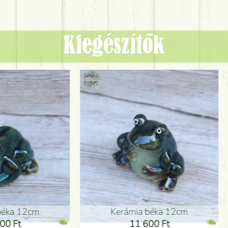
Kiegészítők
ia béka 12cm
Kerámia béka 12cm
1 600 Ft
11 600 Ft