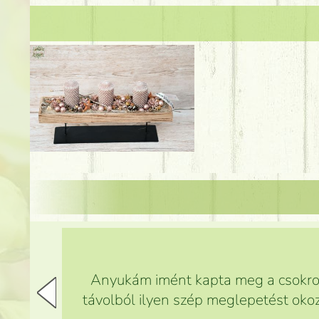
Anyukám imént kapta meg a csokrot,
távolból ilyen szép meglepetést okoz