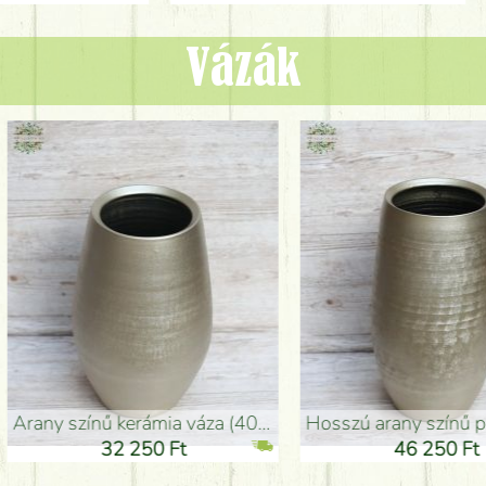
Vázák
adlóváza (50x29cm)
fekete design váza (15x20cm)
0 Ft
11 250 Ft