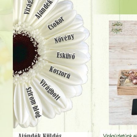
Ajándék
Csokor
Növény
Esküvő
Koszorú
Virágbolt
Szirom blog
Virágüzletünk a