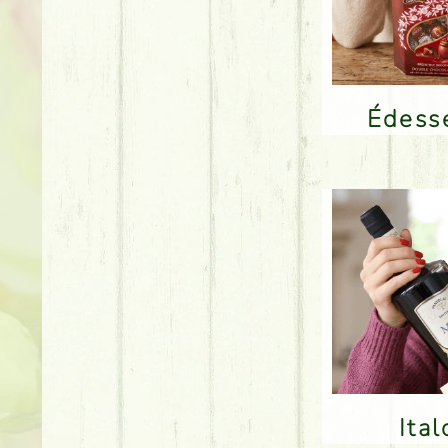
Édes
Ita