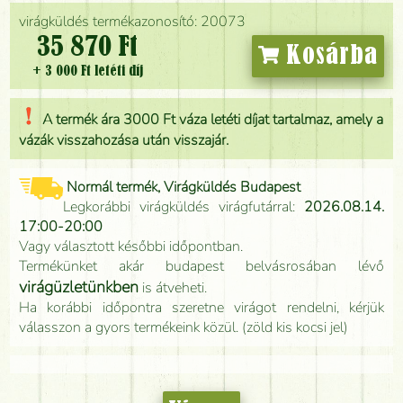
virágküldés termékazonosító: 20073
35 870 Ft
Kosárba
+ 3 000 Ft letéti díj
A termék ára 3000 Ft váza letéti díjat tartalmaz, amely a
vázák visszahozása után visszajár.
Normál termék, Virágküldés Budapest
Legkorábbi virágküldés virágfutárral:
2026.08.14.
17:00-20:00
Vagy választott későbbi időpontban.
Termékünket akár budapest belvásrosában lévő
virágüzletünkben
is átveheti.
Ha korábbi időpontra szeretne virágot rendelni, kérjük
válasszon a gyors termékeink közül. (zöld kis kocsi jel)