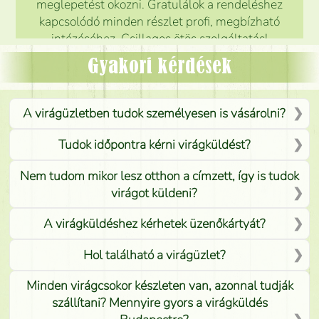
meglepetést okozni. Gratulálok a rendeléshez
kapcsolódó minden részlet profi, megbízható
intézéséhez. Csillagos ötös szolgáltatás!
Mónika
(
5
/5
)
Gyakori kérdések
A virágüzletben tudok személyesen is vásárolni?
Tudok időpontra kérni virágküldést?
Nem tudom mikor lesz otthon a címzett, így is tudok
virágot küldeni?
A virágküldéshez kérhetek üzenőkártyát?
Hol található a virágüzlet?
Minden virágcsokor készleten van, azonnal tudják
szállítani? Mennyire gyors a virágküldés