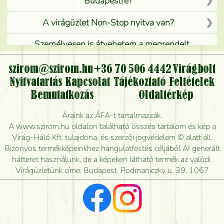
Budapestre?
A virágüzlet Non-Stop nyitva van?
Személyesen is átvehetem a megrendelt
virágcsokrot, vagy csak virágküldéssel, kiszállítással
kérhető?
szirom@szirom.hu
+36 70 506 4442
Virágbolt
Nyitvatartás
Kapcsolat
Tájékoztató
Feltételek
Vidékre is lehet rendelni?
Bemutatkozás
Oldaltérkép
Meddig rendelhetek virágküldést úgy, hogy még ma
Áraink az ÁFA-t tartalmazzák.
kiszállítsák?
A www.szirom.hu oldalon található összes tartalom és kép a
Virág-Háló Kft. tulajdona, és szerzői jogvédelem © alatt áll.
Mennyire gyorsan tudják elkészíteni a csokrot, és
Bizonyos termékképeinkhez hangulatfestés céljából AI generált
mikor tudják leghamarabb kiszállítani?
hátteret használunk, de a képeken látható termék az valódi.
Virágüzletünk címe: Budapest, Podmaniczky u. 39. 1067
Vörös rózsát keresek, van önöknél?
Milyen visszajelzést kapok a virágküldésről?
Tényleg azt kapom, ami a képen van?