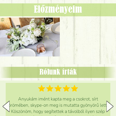
Előzményeim
Rólunk írták
Anyukám imént kapta meg a csokrot, sírt
örömében, skype-on meg is mutatta gyönyörű lett.
Köszönöm, hogy segítettek a távolból ilyen szép