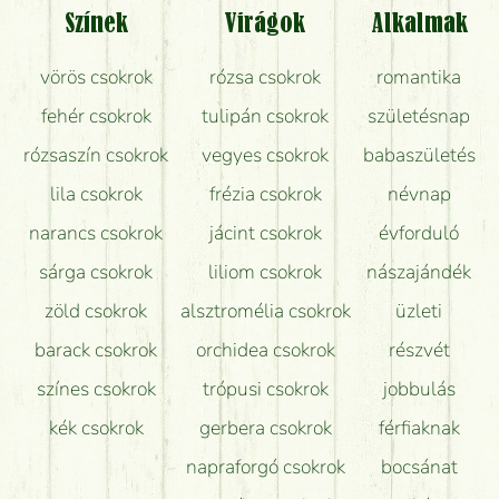
Színek
Virágok
Alkalmak
Mit kell tudni a virágcsokrok szállításáról?
vörös csokrok
rózsa csokrok
romantika
Hogy marad a lehető legtovább friss a csokor?
fehér csokrok
tulipán csokrok
születésnap
Tudok adventi koszorút vásárolni boltban?
rózsaszín csokrok
vegyes csokrok
babaszületés
lila csokrok
frézia csokrok
névnap
narancs csokrok
jácint csokrok
évforduló
sárga csokrok
liliom csokrok
nászajándék
zöld csokrok
alsztromélia csokrok
üzleti
barack csokrok
orchidea csokrok
részvét
színes csokrok
trópusi csokrok
jobbulás
kék csokrok
gerbera csokrok
férfiaknak
napraforgó csokrok
bocsánat