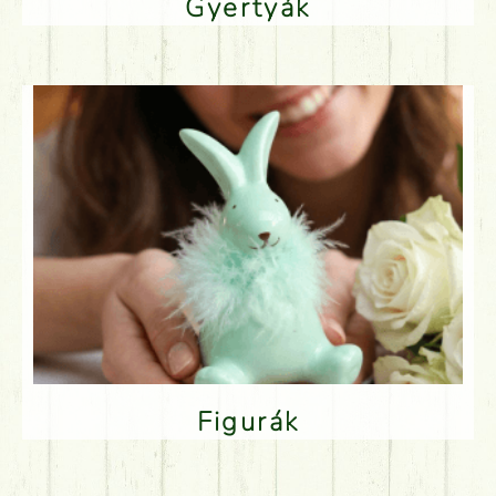
Gyertyák
Figurák