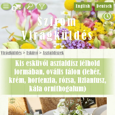
English
Deutsch
0
Szirom
Virágküldés
Virágküldés
>
Esküvő
>
Asztaldíszek
Kis esküvői asztaldísz félhold
formában, ovális tálon (fehér,
krém, hortenzia, rózsa, liziantusz,
kála ornithogalum)