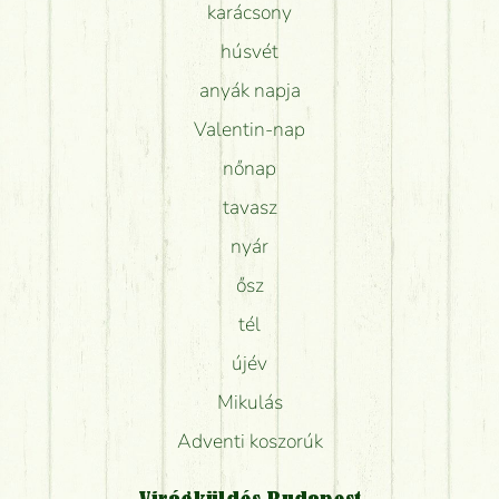
karácsony
húsvét
anyák napja
Valentin-nap
nőnap
tavasz
nyár
ősz
tél
újév
Mikulás
Adventi koszorúk