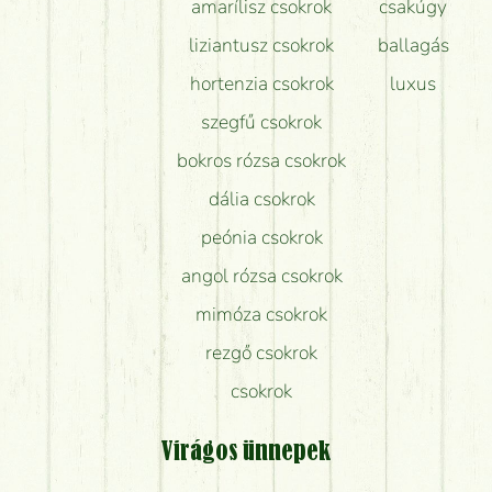
amarílisz csokrok
csakúgy
liziantusz csokrok
ballagás
hortenzia csokrok
luxus
szegfű csokrok
bokros rózsa csokrok
dália csokrok
peónia csokrok
angol rózsa csokrok
mimóza csokrok
rezgő csokrok
csokrok
Virágos ünnepek