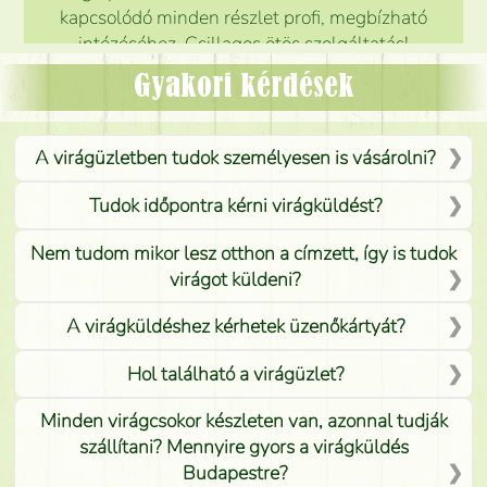
kapcsolódó minden részlet profi, megbízható
intézéséhez. Csillagos ötös szolgáltatás!
Mónika
(
5
/5
)
Gyakori kérdések
A virágüzletben tudok személyesen is vásárolni?
Tudok időpontra kérni virágküldést?
Nem tudom mikor lesz otthon a címzett, így is tudok
virágot küldeni?
A virágküldéshez kérhetek üzenőkártyát?
Hol található a virágüzlet?
Minden virágcsokor készleten van, azonnal tudják
szállítani? Mennyire gyors a virágküldés
Budapestre?