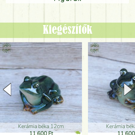
Kiegészítők
Kerámia béka 12cm
Kerámia bé
11 600 Ft
11 600