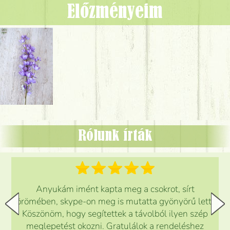
Előzményeim
Rólunk írták
Anyukám imént kapta meg a csokrot, sírt
örömében, skype-on meg is mutatta gyönyörű lett.
Köszönöm, hogy segítettek a távolból ilyen szép
meglepetést okozni. Gratulálok a rendeléshez