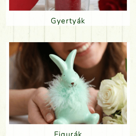
Gyertyák
Figurák