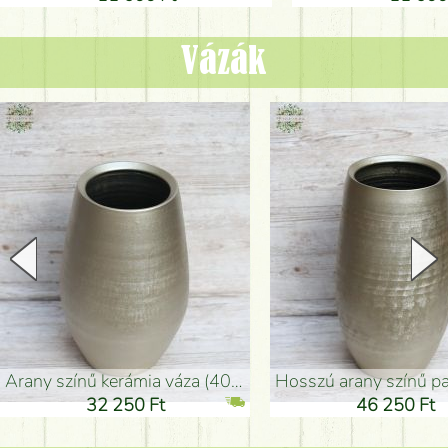
Vázák
arany színű kerámia váza (40x26cm)
hosszú arany színű padlóváza
32 250 Ft
46 250 Ft