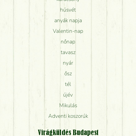
húsvét
anyák napja
Valentin-nap
nőnap
tavasz
nyár
ősz
tél
újév
Mikulás
Adventi koszorúk
Virágküldés Budapest