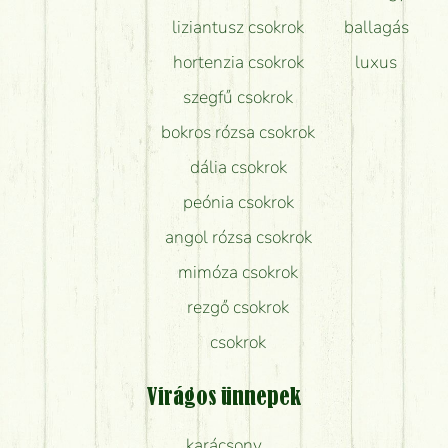
liziantusz csokrok
ballagás
hortenzia csokrok
luxus
szegfű csokrok
bokros rózsa csokrok
dália csokrok
peónia csokrok
angol rózsa csokrok
mimóza csokrok
rezgő csokrok
csokrok
Virágos ünnepek
karácsony