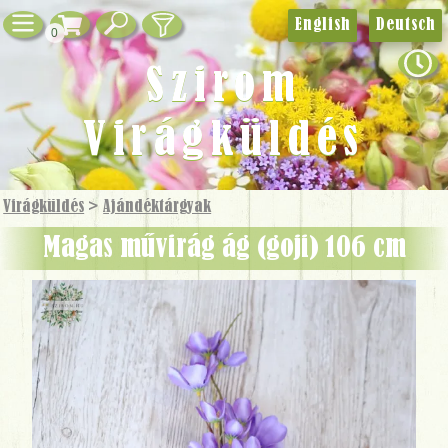
English
Deutsch
0
Szirom
Virágküldés
Virágküldés
>
Ajándék­tárgyak
Magas művirág ág (goji) 106 cm