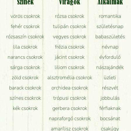
Színek
Virágok
Alkalmak
Mit kell tudni a virágcsokrok szállításáról?
vörös csokrok
rózsa csokrok
romantika
Hogy marad a lehető legtovább friss a csokor?
fehér csokrok
tulipán csokrok
születésnap
Tudok adventi koszorút vásárolni boltban?
rózsaszín csokrok
vegyes csokrok
babaszületés
lila csokrok
frézia csokrok
névnap
narancs csokrok
jácint csokrok
évforduló
sárga csokrok
liliom csokrok
nászajándék
zöld csokrok
alsztromélia csokrok
üzleti
barack csokrok
orchidea csokrok
részvét
színes csokrok
trópusi csokrok
jobbulás
kék csokrok
gerbera csokrok
férfiaknak
napraforgó csokrok
bocsánat
amarílisz csokrok
csakúgy