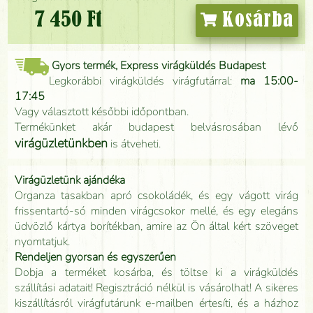
7 450 Ft
Kosárba
Gyors termék, Express virágküldés Budapest
Legkorábbi virágküldés virágfutárral:
ma 15:00-
17:45
Vagy választott későbbi időpontban.
Termékünket akár budapest belvásrosában lévő
virágüzletünkben
is átveheti.
Virágüzletünk ajándéka
Organza tasakban apró csokoládék, és egy vágott virág
frissentartó-só minden virágcsokor mellé, és egy elegáns
üdvözlő kártya borítékban, amire az Ön által kért szöveget
nyomtatjuk.
Rendeljen gyorsan és egyszerűen
Dobja a terméket kosárba, és töltse ki a virágküldés
szállítási adatait! Regisztráció nélkül is vásárolhat! A sikeres
kiszállításról virágfutárunk e-mailben értesíti, és a házhoz