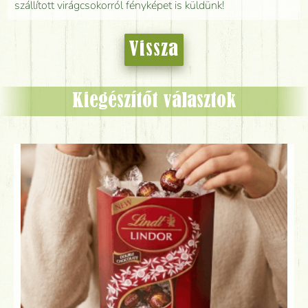
szállított virágcsokorról fényképet is küldünk!
Vissza
Kiegészítőt választok