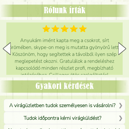
Rólunk írták
Anyukám imént kapta meg a csokrot, sírt
örömében, skype-on meg is mutatta gyönyörű lett.
Köszönöm, hogy segítettek a távolból ilyen szép
meglepetést okozni. Gratulálok a rendeléshez
kapcsolódó minden részlet profi, megbízható
intézéséhez. Csillagos ötös szolgáltatás!
Mónika
(
5
/5
)
Gyakori kérdések
A virágüzletben tudok személyesen is vásárolni?
Tudok időpontra kérni virágküldést?