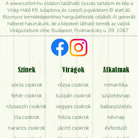
kiszállítsák?
A www.szirom.hu oldalon található összes tartalom és kép a
Virág-Háló Kft. tulajdona, és szerzői jogvédelem © alatt áll.
Mennyire gyorsan tudják elkészíteni a csokrot, és
Bizonyos termékképeinkhez hangulatfestés céljából AI generált
mikor tudják leghamarabb kiszállítani?
hátteret használunk, de a képeken látható termék az valódi.
Virágüzletünk címe: Budapest, Podmaniczky u. 39. 1067
Vörös rózsát keresek, van önöknél?
Milyen visszajelzést kapok a virágküldésről?
Tényleg azt kapom, ami a képen van?
Színek
Virágok
Alkalmak
Mit kell tudni a virágcsokrok szállításáról?
vörös csokrok
rózsa csokrok
romantika
Hogy marad a lehető legtovább friss a csokor?
fehér csokrok
tulipán csokrok
születésnap
Tudok adventi koszorút vásárolni boltban?
rózsaszín csokrok
vegyes csokrok
babaszületés
lila csokrok
frézia csokrok
névnap
narancs csokrok
jácint csokrok
évforduló