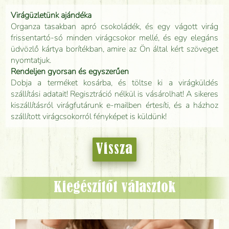
Virágüzletünk ajándéka
Organza tasakban apró csokoládék, és egy vágott virág
frissentartó-só minden virágcsokor mellé, és egy elegáns
üdvözlő kártya borítékban, amire az Ön által kért szöveget
nyomtatjuk.
Rendeljen gyorsan és egyszerűen
Dobja a terméket kosárba, és töltse ki a virágküldés
szállítási adatait! Regisztráció nélkül is vásárolhat! A sikeres
kiszállításról virágfutárunk e-mailben értesíti, és a házhoz
szállított virágcsokorról fényképet is küldünk!
Vissza
Kiegészítőt választok