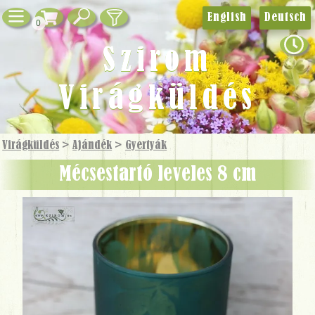
English
Deutsch
0
Szirom
Virágküldés
Virágküldés
>
Ajándék
>
Gyertyák
Mécsestartó leveles 8 cm