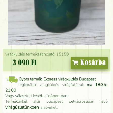
virágküldés termékazonosító: 15158
3 090 Ft
Kosárba
Gyors termék, Express virágküldés Budapest
Legkorábbi virágküldés virágfutárral:
ma 18:35-
21:00
Vagy választott későbbi időpontban.
Termékünket akár budapest belvásrosában lévő
virágüzletünkben
is átveheti.