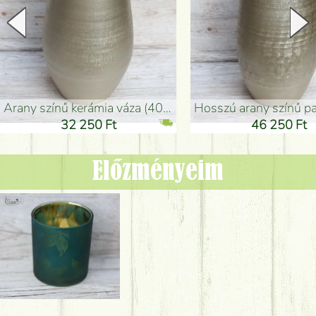
arany színű kerámia váza (40x26cm)
hosszú arany színű padlóváza
32 250 Ft
46 250 Ft
Előzményeim