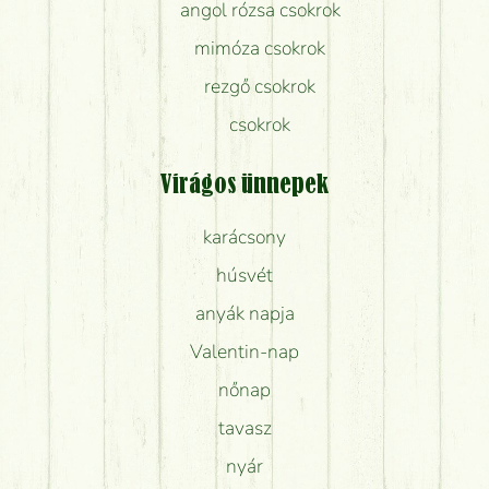
angol rózsa csokrok
mimóza csokrok
rezgő csokrok
csokrok
Virágos ünnepek
karácsony
húsvét
anyák napja
Valentin-nap
nőnap
tavasz
nyár