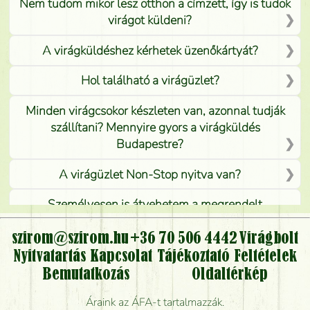
Nem tudom mikor lesz otthon a címzett, így is tudok
virágot küldeni?
A virágküldéshez kérhetek üzenőkártyát?
Hol található a virágüzlet?
Minden virágcsokor készleten van, azonnal tudják
szállítani? Mennyire gyors a virágküldés
Budapestre?
A virágüzlet Non-Stop nyitva van?
Személyesen is átvehetem a megrendelt
virágcsokrot, vagy csak virágküldéssel, kiszállítással
kérhető?
szirom@szirom.hu
+36 70 506 4442
Virágbolt
Nyitvatartás
Kapcsolat
Tájékoztató
Feltételek
Vidékre is lehet rendelni?
Bemutatkozás
Oldaltérkép
Meddig rendelhetek virágküldést úgy, hogy még ma
Áraink az ÁFA-t tartalmazzák.