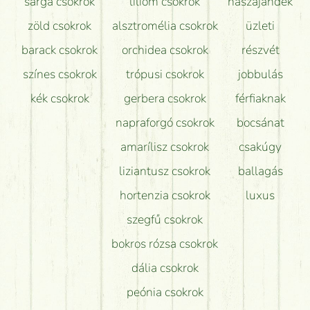
sárga csokrok
liliom csokrok
nászajándék
zöld csokrok
alsztromélia csokrok
üzleti
barack csokrok
orchidea csokrok
részvét
színes csokrok
trópusi csokrok
jobbulás
kék csokrok
gerbera csokrok
férfiaknak
napraforgó csokrok
bocsánat
amarílisz csokrok
csakúgy
liziantusz csokrok
ballagás
hortenzia csokrok
luxus
szegfű csokrok
bokros rózsa csokrok
dália csokrok
peónia csokrok