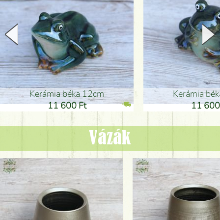
Kerámia béka 12cm
Kerámia bé
11 600 Ft
11 600
Vázák