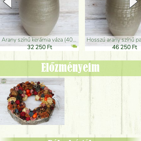
arany színű kerámia váza (40x26cm)
hosszú arany színű padlóváza
32 250 Ft
46 250 Ft
Előzményeim