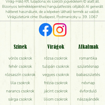
Virág-Háló Kft. tulajdona, és szerzői jogvédelem © alatt áll.
Mennyire gyorsan tudják elkészíteni a csokrot, és
Bizonyos termékképeinkhez hangulatfestés céljából AI generált
mikor tudják leghamarabb kiszállítani?
hátteret használunk, de a képeken látható termék az valódi.
Virágüzletünk címe: Budapest, Podmaniczky u. 39. 1067
Vörös rózsát keresek, van önöknél?
Milyen visszajelzést kapok a virágküldésről?
Tényleg azt kapom, ami a képen van?
Színek
Virágok
Alkalmak
Mit kell tudni a virágcsokrok szállításáról?
vörös csokrok
rózsa csokrok
romantika
Hogy marad a lehető legtovább friss a csokor?
fehér csokrok
tulipán csokrok
születésnap
Tudok adventi koszorút vásárolni boltban?
rózsaszín csokrok
vegyes csokrok
babaszületés
lila csokrok
frézia csokrok
névnap
narancs csokrok
jácint csokrok
évforduló
sárga csokrok
liliom csokrok
nászajándék