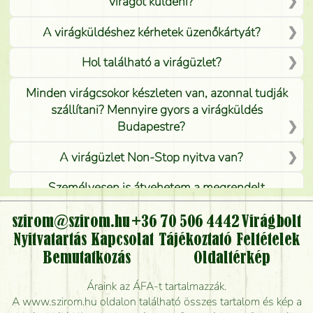
virágot küldeni?
A virágküldéshez kérhetek üzenőkártyát?
Hol található a virágüzlet?
Minden virágcsokor készleten van, azonnal tudják
szállítani? Mennyire gyors a virágküldés
Budapestre?
A virágüzlet Non-Stop nyitva van?
Személyesen is átvehetem a megrendelt
virágcsokrot, vagy csak virágküldéssel, kiszállítással
kérhető?
szirom@szirom.hu
+36 70 506 4442
Virágbolt
Nyitvatartás
Kapcsolat
Tájékoztató
Feltételek
Vidékre is lehet rendelni?
Bemutatkozás
Oldaltérkép
Meddig rendelhetek virágküldést úgy, hogy még ma
Áraink az ÁFA-t tartalmazzák.
kiszállítsák?
A www.szirom.hu oldalon található összes tartalom és kép a