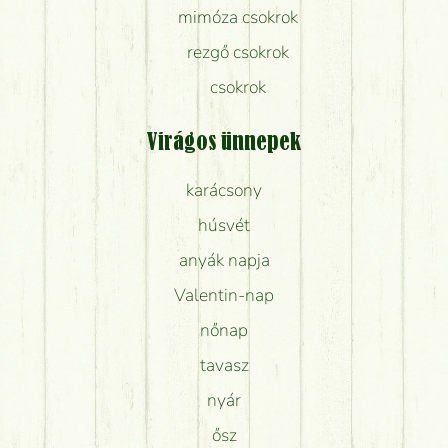
mimóza csokrok
rezgő csokrok
csokrok
Virágos ünnepek
karácsony
húsvét
anyák napja
Valentin-nap
nőnap
tavasz
nyár
ősz