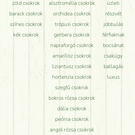
zöld csokrok
alsztromélia csokrok
üzleti
barack csokrok
orchidea csokrok
részvét
színes csokrok
trópusi csokrok
jobbulás
kék csokrok
gerbera csokrok
férfiaknak
napraforgó csokrok
bocsánat
amarílisz csokrok
csakúgy
liziantusz csokrok
ballagás
hortenzia csokrok
luxus
szegfű csokrok
bokros rózsa csokrok
dália csokrok
peónia csokrok
angol rózsa csokrok