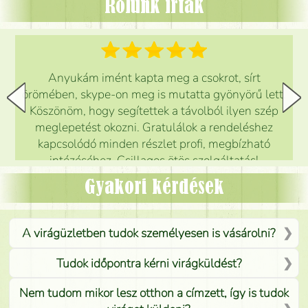
Rólunk írták
Anyukám imént kapta meg a csokrot, sírt
örömében, skype-on meg is mutatta gyönyörű lett.
Köszönöm, hogy segítettek a távolból ilyen szép
meglepetést okozni. Gratulálok a rendeléshez
kapcsolódó minden részlet profi, megbízható
intézéséhez. Csillagos ötös szolgáltatás!
Mónika
(
5
/5
)
Gyakori kérdések
A virágüzletben tudok személyesen is vásárolni?
Tudok időpontra kérni virágküldést?
Nem tudom mikor lesz otthon a címzett, így is tudok