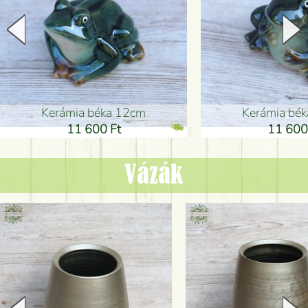
Kerámia béka 12cm
Kerámia bé
11 600 Ft
11 600
Vázák