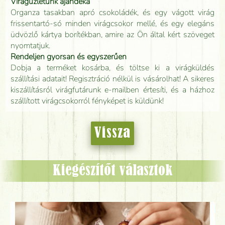
Virágüzletünk ajándéka
Organza tasakban apró csokoládék, és egy vágott virág
frissentartó-só minden virágcsokor mellé, és egy elegáns
üdvözlő kártya borítékban, amire az Ön által kért szöveget
nyomtatjuk.
Rendeljen gyorsan és egyszerűen
Dobja a terméket kosárba, és töltse ki a virágküldés
szállítási adatait! Regisztráció nélkül is vásárolhat! A sikeres
kiszállításról virágfutárunk e-mailben értesíti, és a házhoz
szállított virágcsokorról fényképet is küldünk!
Vissza
Kiegészítőt választok