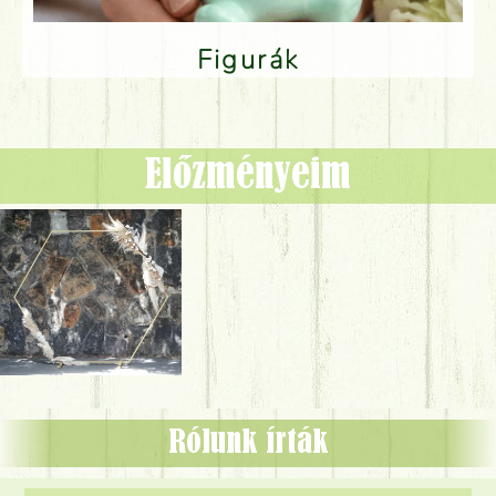
Figurák
Előzményeim
Rólunk írták