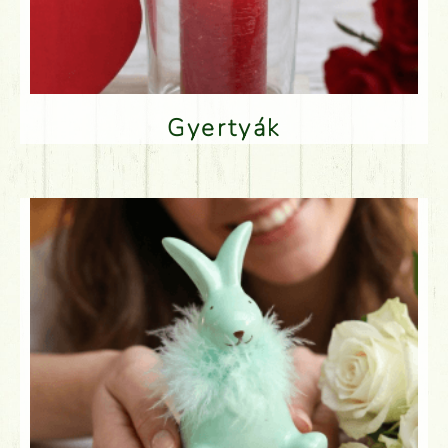
Gyertyák