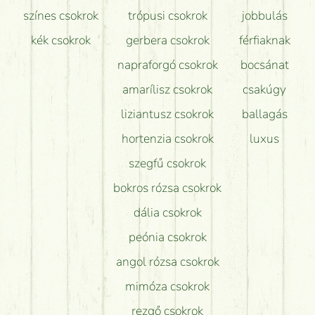
színes csokrok
trópusi csokrok
jobbulás
kék csokrok
gerbera csokrok
férfiaknak
napraforgó csokrok
bocsánat
amarílisz csokrok
csakúgy
liziantusz csokrok
ballagás
hortenzia csokrok
luxus
szegfű csokrok
bokros rózsa csokrok
dália csokrok
peónia csokrok
angol rózsa csokrok
mimóza csokrok
rezgő csokrok