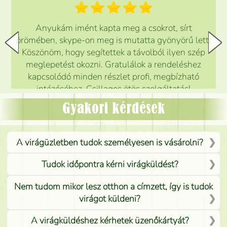
Anyukám imént kapta meg a csokrot, sírt
örömében, skype-on meg is mutatta gyönyörű lett.
Köszönöm, hogy segítettek a távolból ilyen szép
meglepetést okozni. Gratulálok a rendeléshez
kapcsolódó minden részlet profi, megbízható
intézéséhez. Csillagos ötös szolgáltatás!
Mónika
(
5
/5
)
Gyakori kérdések
A virágüzletben tudok személyesen is vásárolni?
Tudok időpontra kérni virágküldést?
Nem tudom mikor lesz otthon a címzett, így is tudok
virágot küldeni?
A virágküldéshez kérhetek üzenőkártyát?