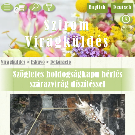
English
Deutsch
0
Szirom
Virágküldés
Virágküldés
>
Esküvő
>
Dekoráció
Szögletes boldogságkapu bérlés
szárazvirág díszítéssel