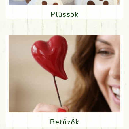
Plüssök
Betűzők