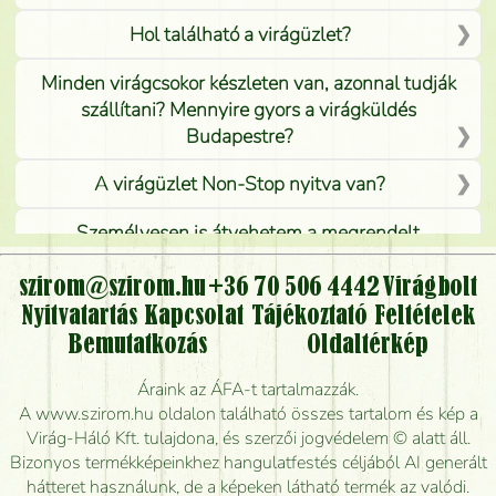
Hol található a virágüzlet?
Minden virágcsokor készleten van, azonnal tudják
szállítani? Mennyire gyors a virágküldés
Budapestre?
A virágüzlet Non-Stop nyitva van?
Személyesen is átvehetem a megrendelt
virágcsokrot, vagy csak virágküldéssel, kiszállítással
kérhető?
szirom@szirom.hu
+36 70 506 4442
Virágbolt
Nyitvatartás
Kapcsolat
Tájékoztató
Feltételek
Vidékre is lehet rendelni?
Bemutatkozás
Oldaltérkép
Meddig rendelhetek virágküldést úgy, hogy még ma
Áraink az ÁFA-t tartalmazzák.
kiszállítsák?
A www.szirom.hu oldalon található összes tartalom és kép a
Virág-Háló Kft. tulajdona, és szerzői jogvédelem © alatt áll.
Mennyire gyorsan tudják elkészíteni a csokrot, és
Bizonyos termékképeinkhez hangulatfestés céljából AI generált
mikor tudják leghamarabb kiszállítani?
hátteret használunk, de a képeken látható termék az valódi.