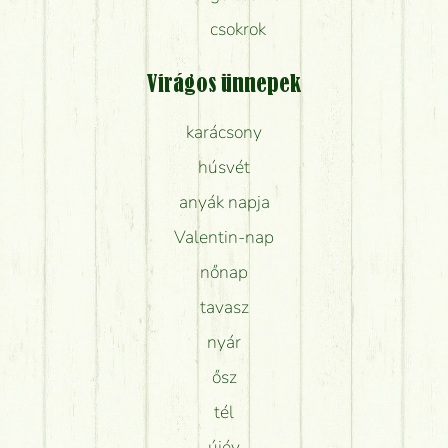
csokrok
Virágos ünnepek
karácsony
húsvét
anyák napja
Valentin-nap
nőnap
tavasz
nyár
ősz
tél
újév