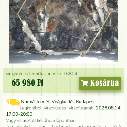
virágküldés termékazonosító: 16804
65 980 Ft
Kosárba
Normál termék, Virágküldés Budapest
Legkorábbi virágküldés virágfutárral:
2026.08.14.
17:00-20:00
Vagy választott későbbi időpontban.
Termékünket akár budapest belvásrosában lévő