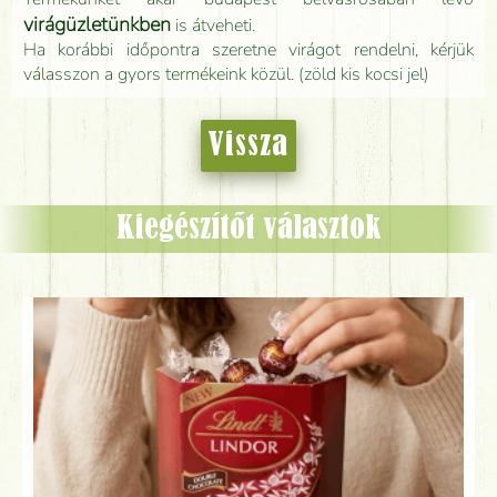
virágüzletünkben
is átveheti.
Ha korábbi időpontra szeretne virágot rendelni, kérjük
válasszon a gyors termékeink közül. (zöld kis kocsi jel)
Vissza
Kiegészítőt választok