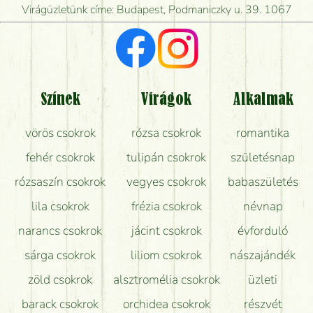
Virágüzletünk címe: Budapest, Podmaniczky u. 39. 1067
Vörös rózsát keresek, van önöknél?
Milyen visszajelzést kapok a virágküldésről?
Tényleg azt kapom, ami a képen van?
Színek
Virágok
Alkalmak
Mit kell tudni a virágcsokrok szállításáról?
vörös csokrok
rózsa csokrok
romantika
Hogy marad a lehető legtovább friss a csokor?
fehér csokrok
tulipán csokrok
születésnap
Tudok adventi koszorút vásárolni boltban?
rózsaszín csokrok
vegyes csokrok
babaszületés
lila csokrok
frézia csokrok
névnap
narancs csokrok
jácint csokrok
évforduló
sárga csokrok
liliom csokrok
nászajándék
zöld csokrok
alsztromélia csokrok
üzleti
barack csokrok
orchidea csokrok
részvét