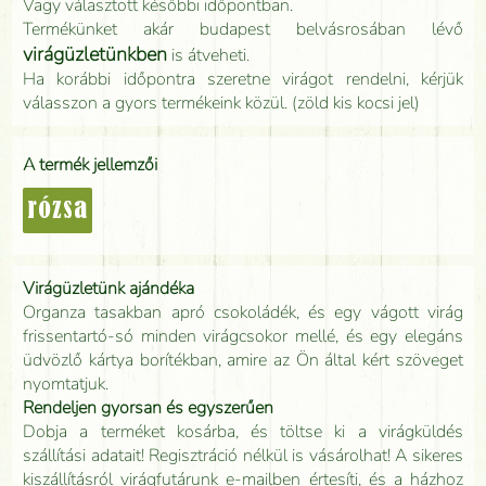
Vagy választott későbbi időpontban.
Termékünket akár budapest belvásrosában lévő
virágüzletünkben
is átveheti.
Ha korábbi időpontra szeretne virágot rendelni, kérjük
válasszon a gyors termékeink közül. (zöld kis kocsi jel)
A termék jellemzői
rózsa
Virágüzletünk ajándéka
Organza tasakban apró csokoládék, és egy vágott virág
frissentartó-só minden virágcsokor mellé, és egy elegáns
üdvözlő kártya borítékban, amire az Ön által kért szöveget
nyomtatjuk.
Rendeljen gyorsan és egyszerűen
Dobja a terméket kosárba, és töltse ki a virágküldés
szállítási adatait! Regisztráció nélkül is vásárolhat! A sikeres
kiszállításról virágfutárunk e-mailben értesíti, és a házhoz