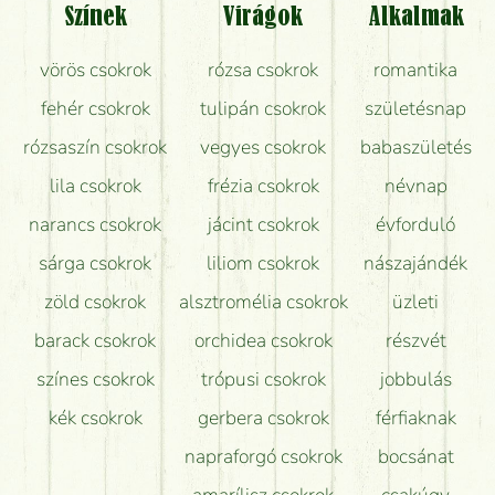
Színek
Virágok
Alkalmak
Mit kell tudni a virágcsokrok szállításáról?
vörös csokrok
rózsa csokrok
romantika
Hogy marad a lehető legtovább friss a csokor?
fehér csokrok
tulipán csokrok
születésnap
Tudok adventi koszorút vásárolni boltban?
rózsaszín csokrok
vegyes csokrok
babaszületés
lila csokrok
frézia csokrok
névnap
narancs csokrok
jácint csokrok
évforduló
sárga csokrok
liliom csokrok
nászajándék
zöld csokrok
alsztromélia csokrok
üzleti
barack csokrok
orchidea csokrok
részvét
színes csokrok
trópusi csokrok
jobbulás
kék csokrok
gerbera csokrok
férfiaknak
napraforgó csokrok
bocsánat
amarílisz csokrok
csakúgy