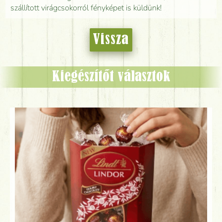
szállított virágcsokorról fényképet is küldünk!
Vissza
Kiegészítőt választok