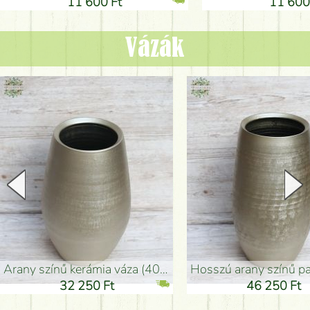
11 600 Ft
11 600
Vázák
arany színű kerámia váza (40x26cm)
hosszú arany színű padlóváza
32 250 Ft
46 250 Ft