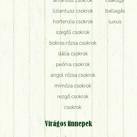
liziantusz csokrok
ballagás
hortenzia csokrok
luxus
szegfű csokrok
bokros rózsa csokrok
dália csokrok
peónia csokrok
angol rózsa csokrok
mimóza csokrok
rezgő csokrok
csokrok
Virágos ünnepek