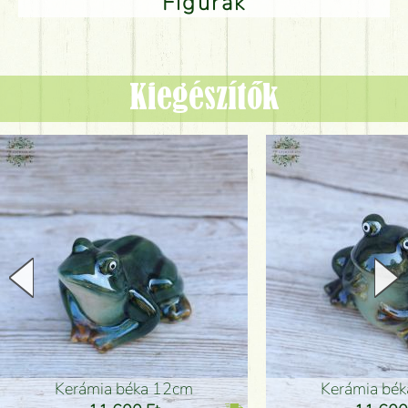
Figurák
Kiegészítők
Kerámia béka 12cm
Kerámia bé