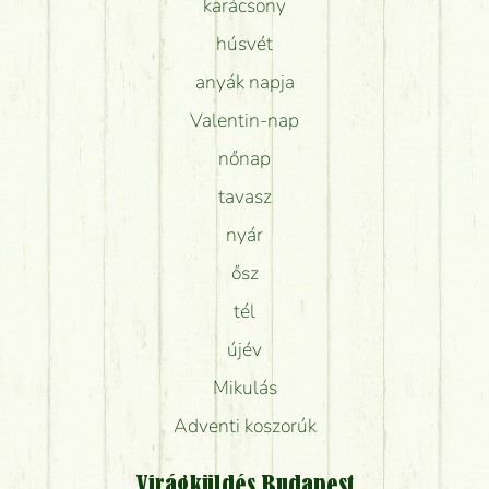
karácsony
húsvét
anyák napja
Valentin-nap
nőnap
tavasz
nyár
ősz
tél
újév
Mikulás
Adventi koszorúk
Virágküldés Budapest