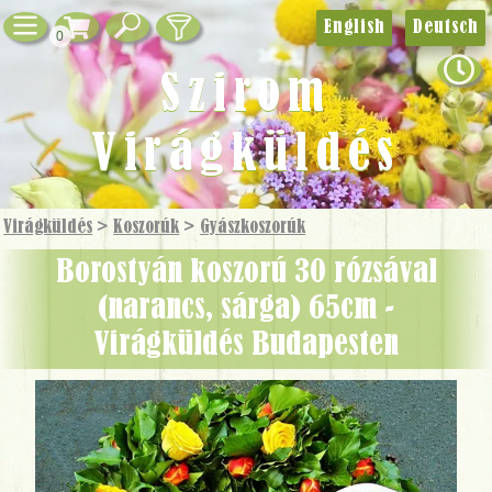
English
Deutsch
0
Szirom
Virágküldés
Virágküldés
>
Koszorúk
>
Gyászkoszorúk
borostyán koszorú 30 rózsával
(narancs, sárga) 65cm -
Virágküldés Budapesten