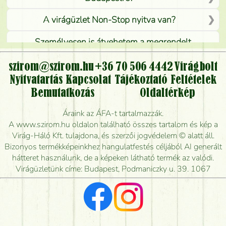
A virágüzlet Non-Stop nyitva van?
Személyesen is átvehetem a megrendelt
virágcsokrot, vagy csak virágküldéssel, kiszállítással
kérhető?
szirom@szirom.hu
+36 70 506 4442
Virágbolt
Nyitvatartás
Kapcsolat
Tájékoztató
Feltételek
Vidékre is lehet rendelni?
Bemutatkozás
Oldaltérkép
Meddig rendelhetek virágküldést úgy, hogy még ma
Áraink az ÁFA-t tartalmazzák.
kiszállítsák?
A www.szirom.hu oldalon található összes tartalom és kép a
Virág-Háló Kft. tulajdona, és szerzői jogvédelem © alatt áll.
Mennyire gyorsan tudják elkészíteni a csokrot, és
Bizonyos termékképeinkhez hangulatfestés céljából AI generált
mikor tudják leghamarabb kiszállítani?
hátteret használunk, de a képeken látható termék az valódi.
Virágüzletünk címe: Budapest, Podmaniczky u. 39. 1067
Vörös rózsát keresek, van önöknél?
Milyen visszajelzést kapok a virágküldésről?
Tényleg azt kapom, ami a képen van?