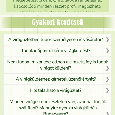
kapcsolódó minden részlet profi, megbízható
intézéséhez. Csillagos ötös szolgáltatás!
Mónika
(
5
/5
)
Gyakori kérdések
A virágüzletben tudok személyesen is vásárolni?
Tudok időpontra kérni virágküldést?
Nem tudom mikor lesz otthon a címzett, így is tudok
virágot küldeni?
A virágküldéshez kérhetek üzenőkártyát?
Hol található a virágüzlet?
Minden virágcsokor készleten van, azonnal tudják
szállítani? Mennyire gyors a virágküldés
Budapestre?