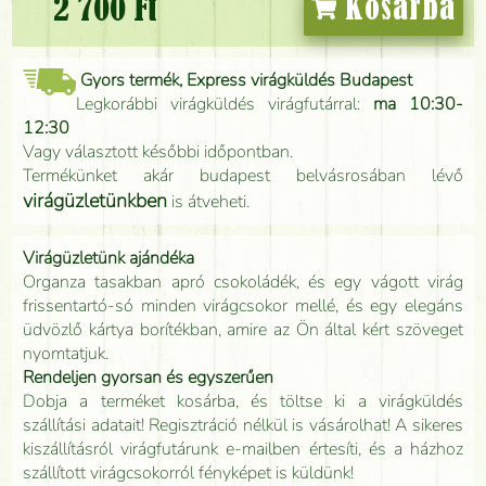
2 700 Ft
Kosárba
Gyors termék, Express virágküldés Budapest
Legkorábbi virágküldés virágfutárral:
ma 10:30-
12:30
Vagy választott későbbi időpontban.
Termékünket akár budapest belvásrosában lévő
virágüzletünkben
is átveheti.
Virágüzletünk ajándéka
Organza tasakban apró csokoládék, és egy vágott virág
frissentartó-só minden virágcsokor mellé, és egy elegáns
üdvözlő kártya borítékban, amire az Ön által kért szöveget
nyomtatjuk.
Rendeljen gyorsan és egyszerűen
Dobja a terméket kosárba, és töltse ki a virágküldés
szállítási adatait! Regisztráció nélkül is vásárolhat! A sikeres
kiszállításról virágfutárunk e-mailben értesíti, és a házhoz
szállított virágcsokorról fényképet is küldünk!