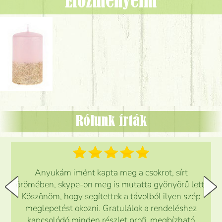
Előzményeim
Rólunk írták
Anyukám imént kapta meg a csokrot, sírt
örömében, skype-on meg is mutatta gyönyörű lett.
Köszönöm, hogy segítettek a távolból ilyen szép
meglepetést okozni. Gratulálok a rendeléshez
kapcsolódó minden részlet profi, megbízható