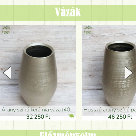
Vázák
arany színű kerámia váza (40x26cm)
hosszú arany színű padlóváza
32 250 Ft
46 250 Ft