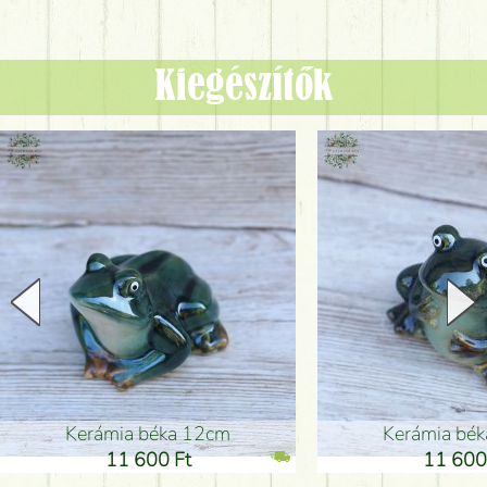
Kiegészítők
Kerámia béka 12cm
Kerámia bé
11 600 Ft
11 600