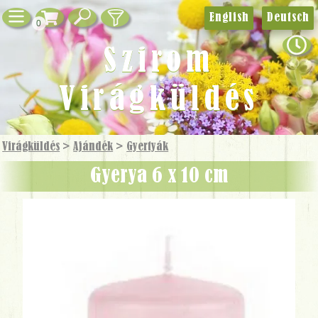
English
Deutsch
0
Szirom
Virágküldés
Virágküldés
>
Ajándék
>
Gyertyák
gyerya 6 x 10 cm