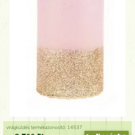
virágküldés termékazonosító: 14537