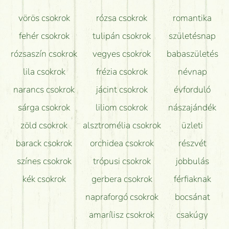
Mit kell tudni a virágcsokrok szállításáról?
vörös csokrok
rózsa csokrok
romantika
Hogy marad a lehető legtovább friss a csokor?
fehér csokrok
tulipán csokrok
születésnap
Tudok adventi koszorút vásárolni boltban?
rózsaszín csokrok
vegyes csokrok
babaszületés
lila csokrok
frézia csokrok
névnap
narancs csokrok
jácint csokrok
évforduló
sárga csokrok
liliom csokrok
nászajándék
zöld csokrok
alsztromélia csokrok
üzleti
barack csokrok
orchidea csokrok
részvét
színes csokrok
trópusi csokrok
jobbulás
kék csokrok
gerbera csokrok
férfiaknak
napraforgó csokrok
bocsánat
amarílisz csokrok
csakúgy