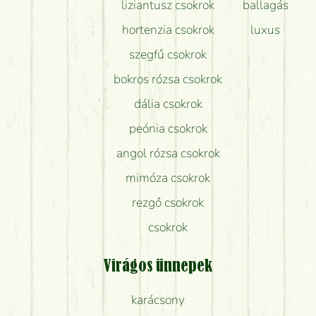
liziantusz csokrok
ballagás
hortenzia csokrok
luxus
szegfű csokrok
bokros rózsa csokrok
dália csokrok
peónia csokrok
angol rózsa csokrok
mimóza csokrok
rezgő csokrok
csokrok
Virágos ünnepek
karácsony