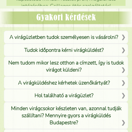
intézéséhez. Csillagos ötös szolgáltatás!
Mónika
(
5
/5
)
Gyakori kérdések
A virágüzletben tudok személyesen is vásárolni?
Tudok időpontra kérni virágküldést?
Nem tudom mikor lesz otthon a címzett, így is tudok
virágot küldeni?
A virágküldéshez kérhetek üzenőkártyát?
Hol található a virágüzlet?
Minden virágcsokor készleten van, azonnal tudják
szállítani? Mennyire gyors a virágküldés
Budapestre?