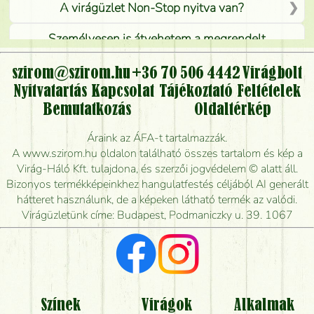
A virágüzlet Non-Stop nyitva van?
Személyesen is átvehetem a megrendelt
virágcsokrot, vagy csak virágküldéssel, kiszállítással
kérhető?
szirom@szirom.hu
+36 70 506 4442
Virágbolt
Nyitvatartás
Kapcsolat
Tájékoztató
Feltételek
Vidékre is lehet rendelni?
Bemutatkozás
Oldaltérkép
Meddig rendelhetek virágküldést úgy, hogy még ma
Áraink az ÁFA-t tartalmazzák.
kiszállítsák?
A www.szirom.hu oldalon található összes tartalom és kép a
Virág-Háló Kft. tulajdona, és szerzői jogvédelem © alatt áll.
Mennyire gyorsan tudják elkészíteni a csokrot, és
Bizonyos termékképeinkhez hangulatfestés céljából AI generált
mikor tudják leghamarabb kiszállítani?
hátteret használunk, de a képeken látható termék az valódi.
Virágüzletünk címe: Budapest, Podmaniczky u. 39. 1067
Vörös rózsát keresek, van önöknél?
Milyen visszajelzést kapok a virágküldésről?
Tényleg azt kapom, ami a képen van?
Színek
Virágok
Alkalmak