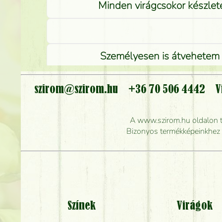
Minden virágcsokor készlete
Személyesen is átvehetem a
szirom@szirom.hu
+36 70 506 4442
V
Meddig r
A www.szirom.hu oldalon tal
Mennyire gyorsan tu
Bizonyos termékképeinkhez ha
Színek
Virágok