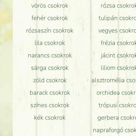
vörös csokrok
rózsa csokro
fehér csokrok
tulipán csokr
rózsaszín csokrok
vegyes csokr
lila csokrok
frézia csokro
narancs csokrok
jácint csokro
sárga csokrok
liliom csokro
zöld csokrok
alsztromélia cso
barack csokrok
orchidea csok
színes csokrok
trópusi csokr
kék csokrok
gerbera csokr
napraforgó cso