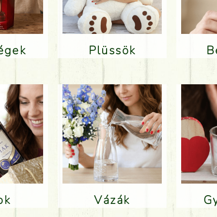
ségek
Plüssök
lok
Vázák