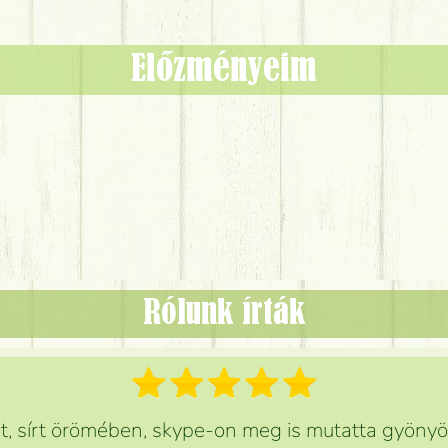
Előzményeim
Rólunk írták
 sírt örömében, skype-on meg is mutatta gyönyör