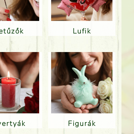
Betűzők
Lufik
Gyertyák
Figurák