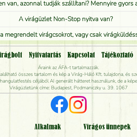
n van, azonnal tudják szállítani? Mennyire gyors
A virágüzlet Non-Stop nyitva van?
 megrendelt virágcsokrot, vagy csak virágküldéssel
Vidékre is lehet rendelni?
irágbolt
Nyitvatartás
Kapcsolat
Tájékoztató
endelhetek virágküldést úgy, hogy még ma kiszál
Áraink az ÁFA-t tartalmazzák.
álható összes tartalom és kép a Virág-Háló Kft. tulajdona, és sze
dják elkészíteni a csokrot, és mikor tudják leghama
ngulatfestés céljából AI generált hátteret használunk, de a képe
Virágüzletünk címe: Budapest, Podmaniczky u. 39. 1067
Vörös rózsát keresek, van önöknél?
Milyen visszajelzést kapok a virágküldésről?
Tényleg azt kapom, ami a képen van?
Alkalmak
Virágos ünnepek