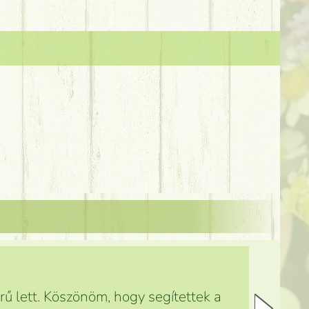
ű lett. Köszönöm, hogy segítettek a