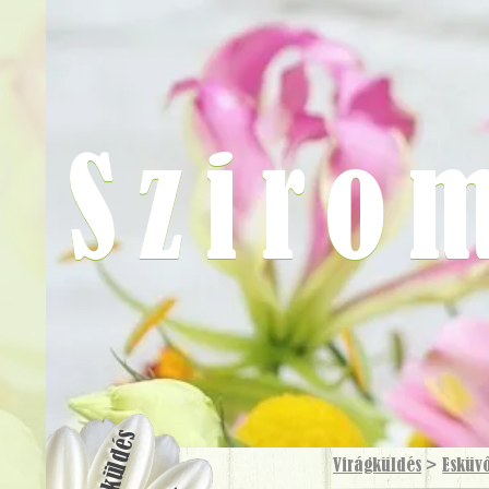
Sziro
Virágküldés
Virágküldés
>
Esküv