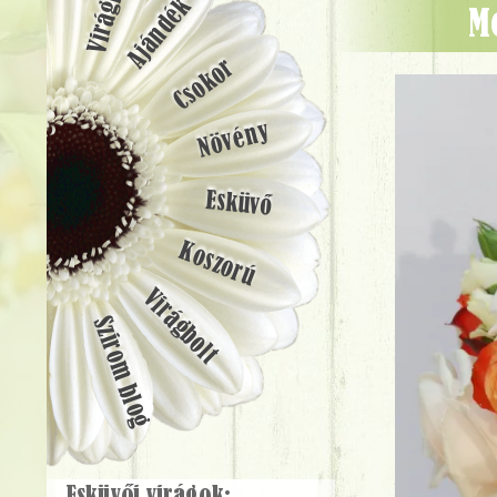
Ajándék
Csokor
Növény
Esküvő
Koszorú
Virágbolt
Szirom blog