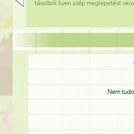
távolból ilyen szép meglepetést okoz
Nem tudom