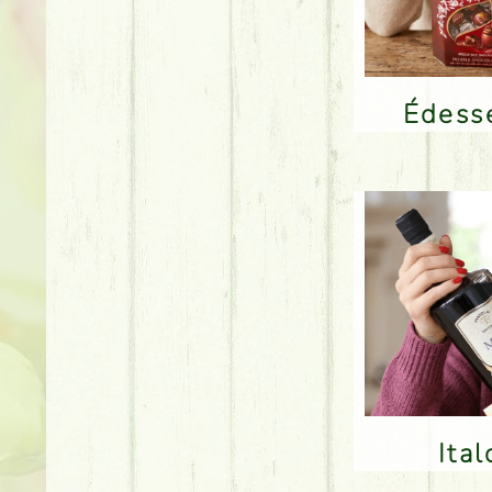
Édes
Ita