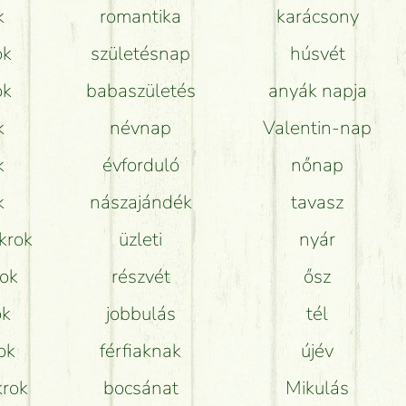
k
romantika
karácsony
Mit kell tudni a virágcsokrok szállításáról?
ok
születésnap
húsvét
Hogy marad a lehető legtovább friss a csokor?
ok
babaszületés
anyák napja
Tudok adventi koszorút vásárolni boltban?
k
névnap
Valentin-nap
k
évforduló
nőnap
k
nászajándék
tavasz
krok
üzleti
nyár
rok
részvét
ősz
ok
jobbulás
tél
ok
férfiaknak
újév
krok
bocsánat
Mikulás