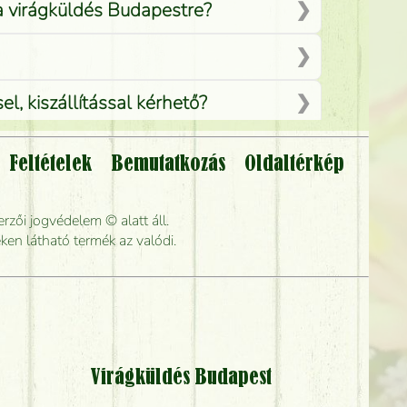
 a virágküldés Budapestre?
, kiszállítással kérhető?
Feltételek
Bemutatkozás
Oldaltérkép
lítsák?
rzői jogvédelem © alatt áll.
rabb kiszállítani?
ken látható termék az valódi.
Virágküldés Budapest