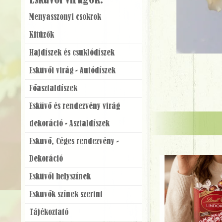
Esküvői virágok:
Menyasszonyi csokrok
Kitűzők
Hajdíszek és csuklódíszek
Esküvői virág - Autódíszek
Főasztaldíszek
Esküvő és rendezvény virág
dekoráció - Asztaldíszek
Esküvő, Céges rendezvény -
Dekoráció
Esküvői helyszínek
Esküvők színek szerint
Tájékoztató