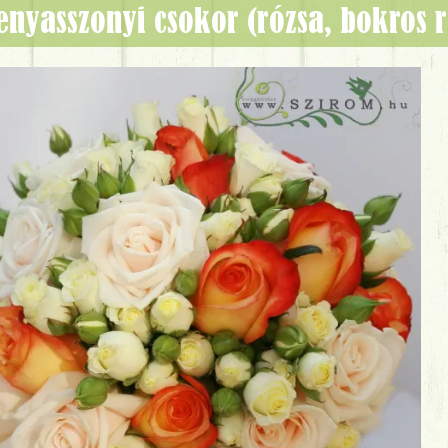
menyasszonyi csokor (rózsa, bokros 