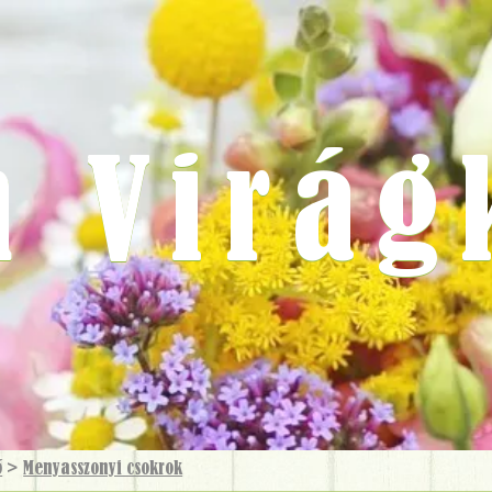
m Virág
ő
>
Menyasszonyi csokrok