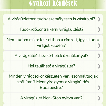
Mónika
(
5
/5
)
Gyakori kérdések
A virágüzletben tudok személyesen is vásárolni?
Tudok időpontra kérni virágküldést?
Nem tudom mikor lesz otthon a címzett, így is tudok
virágot küldeni?
A virágküldéshez kérhetek üzenőkártyát?
Hol található a virágüzlet?
Minden virágcsokor készleten van, azonnal tudják
szállítani? Mennyire gyors a virágküldés
Budapestre?
A virágüzlet Non-Stop nyitva van?