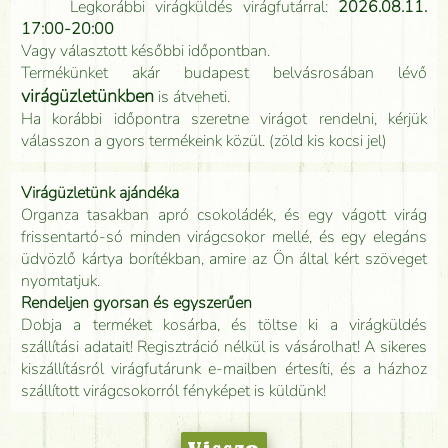
Legkorábbi virágküldés virágfutárral:
2026.08.11.
17:00-20:00
Vagy választott későbbi időpontban.
Termékünket akár budapest belvásrosában lévő
virágüzletünkben
is átveheti.
Ha korábbi időpontra szeretne virágot rendelni, kérjük
válasszon a gyors termékeink közül. (zöld kis kocsi jel)
Virágüzletünk ajándéka
Organza tasakban apró csokoládék, és egy vágott virág
frissentartó-só minden virágcsokor mellé, és egy elegáns
üdvözlő kártya borítékban, amire az Ön által kért szöveget
nyomtatjuk.
Rendeljen gyorsan és egyszerűen
Dobja a terméket kosárba, és töltse ki a virágküldés
szállítási adatait! Regisztráció nélkül is vásárolhat! A sikeres
kiszállításról virágfutárunk e-mailben értesíti, és a házhoz
szállított virágcsokorról fényképet is küldünk!