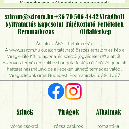
Személyesen is átvehetem a megrendelt
virágcsokrot, vagy csak virágküldéssel, kiszállítással
kérhető?
szirom@szirom.hu
+36 70 506 4442
Virágbolt
Nyitvatartás
Kapcsolat
Tájékoztató
Feltételek
Vidékre is lehet rendelni?
Bemutatkozás
Oldaltérkép
Meddig rendelhetek virágküldést úgy, hogy még ma
Áraink az ÁFA-t tartalmazzák.
kiszállítsák?
A www.szirom.hu oldalon található összes tartalom és kép a
Virág-Háló Kft. tulajdona, és szerzői jogvédelem © alatt áll.
Mennyire gyorsan tudják elkészíteni a csokrot, és
Bizonyos termékképeinkhez hangulatfestés céljából AI generált
mikor tudják leghamarabb kiszállítani?
hátteret használunk, de a képeken látható termék az valódi.
Virágüzletünk címe: Budapest, Podmaniczky u. 39. 1067
Vörös rózsát keresek, van önöknél?
Milyen visszajelzést kapok a virágküldésről?
Tényleg azt kapom, ami a képen van?
Színek
Virágok
Alkalmak
Mit kell tudni a virágcsokrok szállításáról?
vörös csokrok
rózsa csokrok
romantika