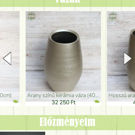
arany színű kerámia váza (40x26cm)
hosszú arany színű padlóváza
32 250 Ft
46 250 Ft
Előzményeim