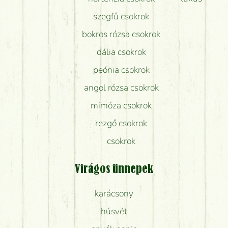
szegfű csokrok
bokros rózsa csokrok
dália csokrok
peónia csokrok
angol rózsa csokrok
mimóza csokrok
rezgő csokrok
csokrok
Virágos ünnepek
karácsony
húsvét