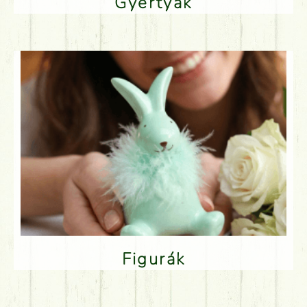
Gyertyák
Figurák