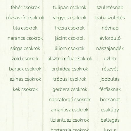
Hogy marad a lehető legtovább friss a csokor?
fehér csokrok
tulipán csokrok
születésnap
Tudok adventi koszorút vásárolni boltban?
rózsaszín csokrok
vegyes csokrok
babaszületés
lila csokrok
frézia csokrok
névnap
narancs csokrok
jácint csokrok
évforduló
sárga csokrok
liliom csokrok
nászajándék
zöld csokrok
alsztromélia csokrok
üzleti
barack csokrok
orchidea csokrok
részvét
színes csokrok
trópusi csokrok
jobbulás
kék csokrok
gerbera csokrok
férfiaknak
napraforgó csokrok
bocsánat
amarílisz csokrok
csakúgy
liziantusz csokrok
ballagás
hortenzia csokrok
luxus