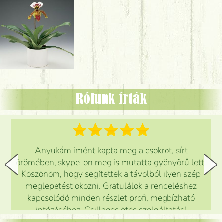
Rólunk írták
Anyukám imént kapta meg a csokrot, sírt
örömében, skype-on meg is mutatta gyönyörű lett.
Köszönöm, hogy segítettek a távolból ilyen szép
meglepetést okozni. Gratulálok a rendeléshez
kapcsolódó minden részlet profi, megbízható
intézéséhez. Csillagos ötös szolgáltatás!