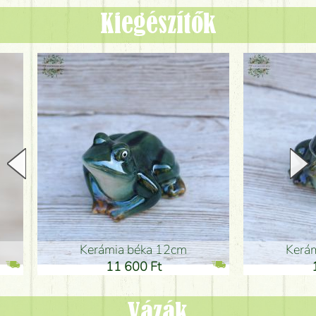
Kiegészítők
Kerámia béka 12cm
Kerámia bé
11 600 Ft
11 600
Vázák