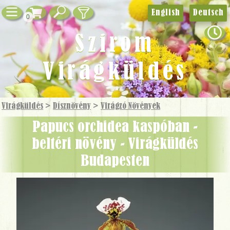
English
Deutsch
0
Szirom
Virágküldés
Virágküldés
>
Dísznövény
>
Virágzó Növények
papucs orchidea kaspóban -
beltéri növény - Virágküldés
Budapesten