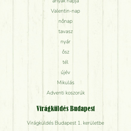
anyák napja
Valentin-nap
nőnap
tavasz
nyár
ősz
tél
újév
Mikulás
Adventi koszorúk
Virágküldés Budapest
Virágküldés Budapest 1. kerületbe