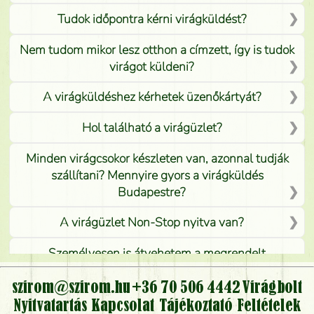
Tudok időpontra kérni virágküldést?
Nem tudom mikor lesz otthon a címzett, így is tudok
virágot küldeni?
A virágküldéshez kérhetek üzenőkártyát?
Hol található a virágüzlet?
Minden virágcsokor készleten van, azonnal tudják
szállítani? Mennyire gyors a virágküldés
Budapestre?
A virágüzlet Non-Stop nyitva van?
Személyesen is átvehetem a megrendelt
virágcsokrot, vagy csak virágküldéssel, kiszállítással
kérhető?
szirom@szirom.hu
+36 70 506 4442
Virágbolt
Nyitvatartás
Kapcsolat
Tájékoztató
Feltételek