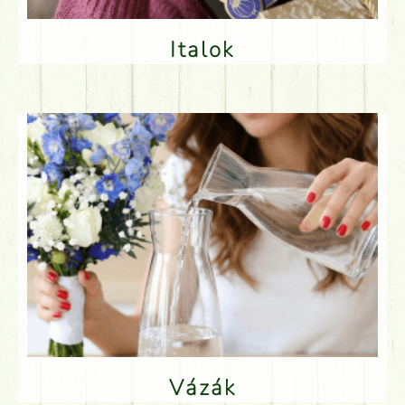
Italok
Vázák