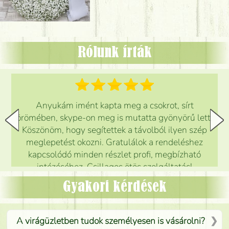
Rólunk írták
Anyukám imént kapta meg a csokrot, sírt
örömében, skype-on meg is mutatta gyönyörű lett.
Köszönöm, hogy segítettek a távolból ilyen szép
meglepetést okozni. Gratulálok a rendeléshez
kapcsolódó minden részlet profi, megbízható
intézéséhez. Csillagos ötös szolgáltatás!
Mónika
(
5
/5
)
Gyakori kérdések
A virágüzletben tudok személyesen is vásárolni?