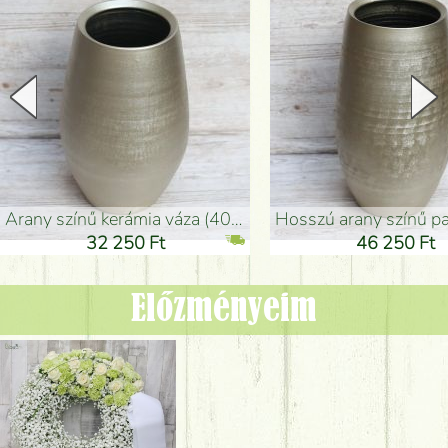
arany színű kerámia váza (40x26cm)
hosszú arany színű padlóváza
32 250 Ft
46 250 Ft
Előzményeim