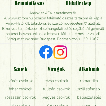
Vidékre is lehet rendelni?
Bemutatkozás
Oldaltérkép
Meddig rendelhetek virágküldést úgy, hogy még ma
Áraink az ÁFA-t tartalmazzák.
kiszállítsák?
A www.szirom.hu oldalon található összes tartalom és kép a
Virág-Háló Kft. tulajdona, és szerzői jogvédelem © alatt áll.
Mennyire gyorsan tudják elkészíteni a csokrot, és
Bizonyos termékképeinkhez hangulatfestés céljából AI generált
mikor tudják leghamarabb kiszállítani?
hátteret használunk, de a képeken látható termék az valódi.
Virágüzletünk címe: Budapest, Podmaniczky u. 39. 1067
Vörös rózsát keresek, van önöknél?
Milyen visszajelzést kapok a virágküldésről?
Tényleg azt kapom, ami a képen van?
Színek
Virágok
Alkalmak
Mit kell tudni a virágcsokrok szállításáról?
vörös csokrok
rózsa csokrok
romantika
Hogy marad a lehető legtovább friss a csokor?
fehér csokrok
tulipán csokrok
születésnap
Tudok adventi koszorút vásárolni boltban?
rózsaszín csokrok
vegyes csokrok
babaszületés
lila csokrok
frézia csokrok
névnap