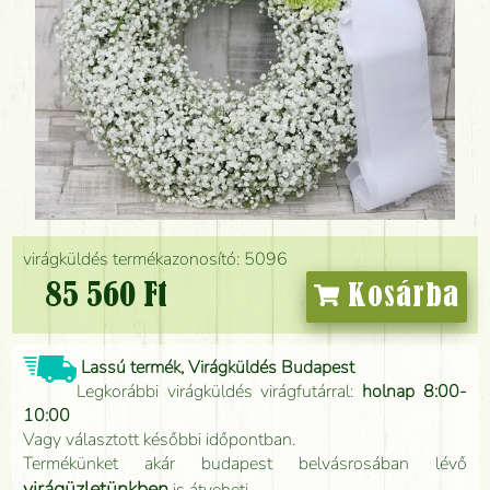
virágküldés termékazonosító: 5096
85 560 Ft
Kosárba
Lassú termék, Virágküldés Budapest
Legkorábbi virágküldés virágfutárral:
holnap 8:00-
10:00
Vagy választott későbbi időpontban.
Termékünket akár budapest belvásrosában lévő
virágüzletünkben
is átveheti.