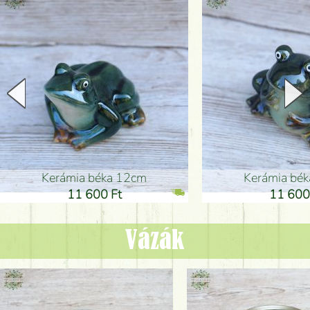
Kerámia béka 12cm
Kerámia bé
11 600 Ft
11 600
Vázák