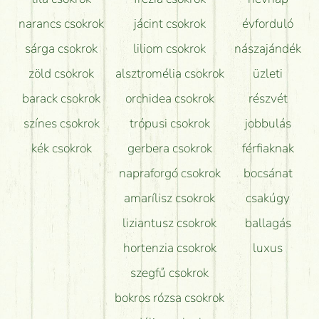
narancs csokrok
jácint csokrok
évforduló
sárga csokrok
liliom csokrok
nászajándék
zöld csokrok
alsztromélia csokrok
üzleti
barack csokrok
orchidea csokrok
részvét
színes csokrok
trópusi csokrok
jobbulás
kék csokrok
gerbera csokrok
férfiaknak
napraforgó csokrok
bocsánat
amarílisz csokrok
csakúgy
liziantusz csokrok
ballagás
hortenzia csokrok
luxus
szegfű csokrok
bokros rózsa csokrok