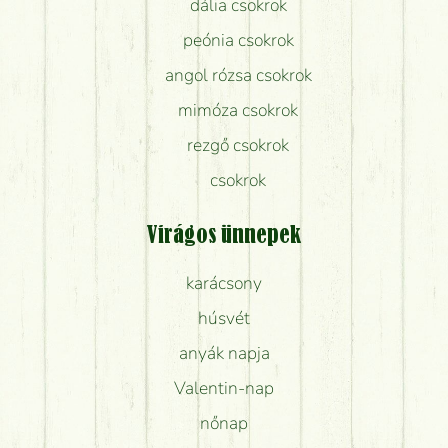
dália csokrok
peónia csokrok
angol rózsa csokrok
mimóza csokrok
rezgő csokrok
csokrok
Virágos ünnepek
karácsony
húsvét
anyák napja
Valentin-nap
nőnap