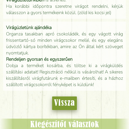
Ha korábbi időpontra szeretne virágot rendelni, kérjük
válasszon a gyors termékeink közül. (zöld kis kocsi jel)
Virágüzletünk ajándéka
Organza tasakban apró csokoládék, és egy vágott virág
frissentartó-só minden virágcsokor mellé, és egy elegáns
üdvözlő kártya borítékban, amire az Ön által kért szöveget
nyomtatjuk.
Rendeljen gyorsan és egyszerűen
Dobja a terméket kosárba, és töltse ki a virágküldés
szállítási adatait! Regisztráció nélkül is vásárolhat! A sikeres
kiszállításról virágfutárunk e-mailben értesíti, és a házhoz
szállított virágcsokorról fényképet is küldünk!
Vissza
Kiegészítőt választok