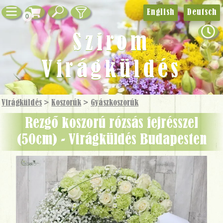
English
Deutsch
0
Szirom
Virágküldés
Virágküldés
>
Koszorúk
>
Gyászkoszorúk
rezgő koszorú rózsás fejrésszel
(50cm) - Virágküldés Budapesten