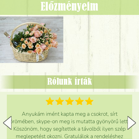
Előzményeim
Rólunk írták
Anyukám imént kapta meg a csokrot, sírt
örömében, skype-on meg is mutatta gyönyörű lett.
Köszönöm, hogy segítettek a távolból ilyen szép
meglepetést okozni. Gratulálok a rendeléshez