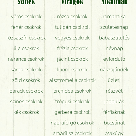
Színek
Virágok
Alkalmak
Mit kell tudni a virágcsokrok szállításáról?
vörös csokrok
rózsa csokrok
romantika
Hogy marad a lehető legtovább friss a csokor?
fehér csokrok
tulipán csokrok
születésnap
Tudok adventi koszorút vásárolni boltban?
rózsaszín csokrok
vegyes csokrok
babaszületés
lila csokrok
frézia csokrok
névnap
narancs csokrok
jácint csokrok
évforduló
sárga csokrok
liliom csokrok
nászajándék
zöld csokrok
alsztromélia csokrok
üzleti
barack csokrok
orchidea csokrok
részvét
színes csokrok
trópusi csokrok
jobbulás
kék csokrok
gerbera csokrok
férfiaknak
napraforgó csokrok
bocsánat
amarílisz csokrok
csakúgy