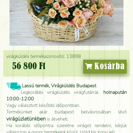
virágküldés termékazonosító: 13898
56 800 Ft
Kosárba
Lassú termék, Virágküldés Budapest
Legkorábbi virágküldés virágfutárral:
holnapután
10:00-12:00
Vagy választott későbbi időpontban.
Termékünket akár budapest belvásrosában lévő
virágüzletünkben
is átveheti.
Ha korábbi időpontra szeretne virágot rendelni, kérjük
válasszon a gyors termékeink közül. (zöld kis kocsi jel)