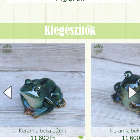
Kiegészítők
Kerámia béka 12cm
Kerámia bé
11 600 Ft
11 600