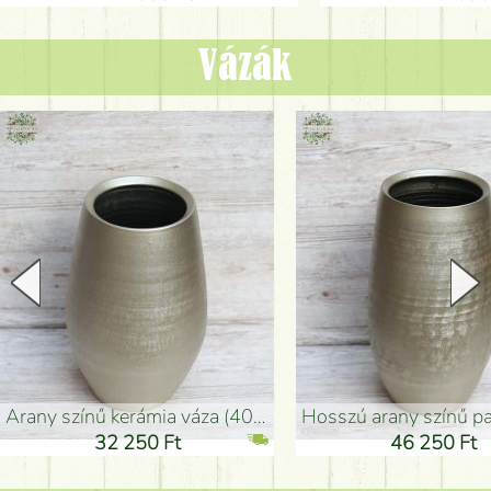
Vázák
arany színű kerámia váza (40x26cm)
hosszú arany színű padlóváza
32 250 Ft
46 250 Ft