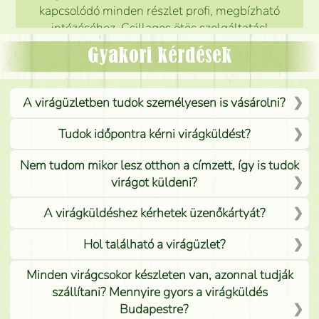
kapcsolódó minden részlet profi, megbízható
intézéséhez. Csillagos ötös szolgáltatás!
Mónika
(
5
/5
)
Gyakori kérdések
A virágüzletben tudok személyesen is vásárolni?
Tudok időpontra kérni virágküldést?
Nem tudom mikor lesz otthon a címzett, így is tudok
virágot küldeni?
A virágküldéshez kérhetek üzenőkártyát?
Hol található a virágüzlet?
Minden virágcsokor készleten van, azonnal tudják
szállítani? Mennyire gyors a virágküldés
Budapestre?