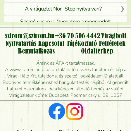
A virágüzlet Non-Stop nyitva van?
Személyesen is átvehetem a megrendelt
virágcsokrot, vagy csak virágküldéssel, kiszállítással
kérhető?
szirom@szirom.hu
+36 70 506 4442
Virágbolt
Nyitvatartás
Kapcsolat
Tájékoztató
Feltételek
Vidékre is lehet rendelni?
Bemutatkozás
Oldaltérkép
Meddig rendelhetek virágküldést úgy, hogy még ma
Áraink az ÁFA-t tartalmazzák.
kiszállítsák?
A www.szirom.hu oldalon található összes tartalom és kép a
Virág-Háló Kft. tulajdona, és szerzői jogvédelem © alatt áll.
Mennyire gyorsan tudják elkészíteni a csokrot, és
Bizonyos termékképeinkhez hangulatfestés céljából AI generált
mikor tudják leghamarabb kiszállítani?
hátteret használunk, de a képeken látható termék az valódi.
Virágüzletünk címe: Budapest, Podmaniczky u. 39. 1067
Vörös rózsát keresek, van önöknél?
Milyen visszajelzést kapok a virágküldésről?
Tényleg azt kapom, ami a képen van?