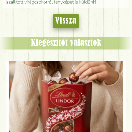
szállított virágcsokorról fényképet is küldünk!
Vissza
Kiegészítőt választok