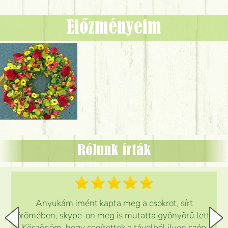
Előzményeim
Rólunk írták
Anyukám imént kapta meg a csokrot, sírt
örömében, skype-on meg is mutatta gyönyörű lett.
Köszönöm, hogy segítettek a távolból ilyen szép