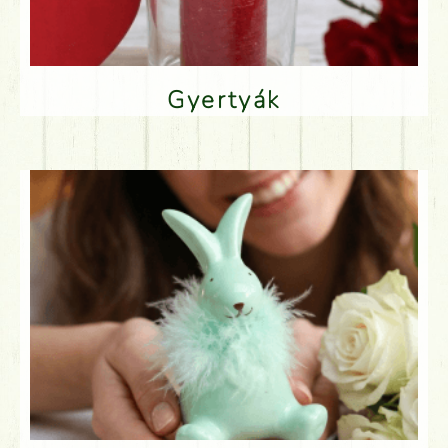
Gyertyák