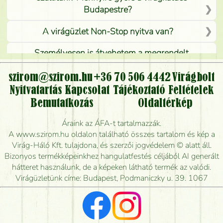
Budapestre?
A virágüzlet Non-Stop nyitva van?
Személyesen is átvehetem a megrendelt
virágcsokrot, vagy csak virágküldéssel, kiszállítással
kérhető?
szirom@szirom.hu
+36 70 506 4442
Virágbolt
Nyitvatartás
Kapcsolat
Tájékoztató
Feltételek
Vidékre is lehet rendelni?
Bemutatkozás
Oldaltérkép
Meddig rendelhetek virágküldést úgy, hogy még ma
Áraink az ÁFA-t tartalmazzák.
kiszállítsák?
A www.szirom.hu oldalon található összes tartalom és kép a
Virág-Háló Kft. tulajdona, és szerzői jogvédelem © alatt áll.
Mennyire gyorsan tudják elkészíteni a csokrot, és
Bizonyos termékképeinkhez hangulatfestés céljából AI generált
mikor tudják leghamarabb kiszállítani?
hátteret használunk, de a képeken látható termék az valódi.
Virágüzletünk címe: Budapest, Podmaniczky u. 39. 1067
Vörös rózsát keresek, van önöknél?
Milyen visszajelzést kapok a virágküldésről?