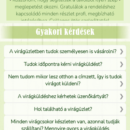
meglepetést okozni. Gratulálok a rendeléshez
kapcsolódó minden részlet profi, megbízható
intézéséhez. Csillagos ötös szolgáltatás!
Mónika
(
5
/5
)
Gyakori kérdések
A virágüzletben tudok személyesen is vásárolni?
Tudok időpontra kérni virágküldést?
Nem tudom mikor lesz otthon a címzett, így is tudok
virágot küldeni?
A virágküldéshez kérhetek üzenőkártyát?
Hol található a virágüzlet?
Minden virágcsokor készleten van, azonnal tudják
szállítani? Mennyire gyors a virágküldés