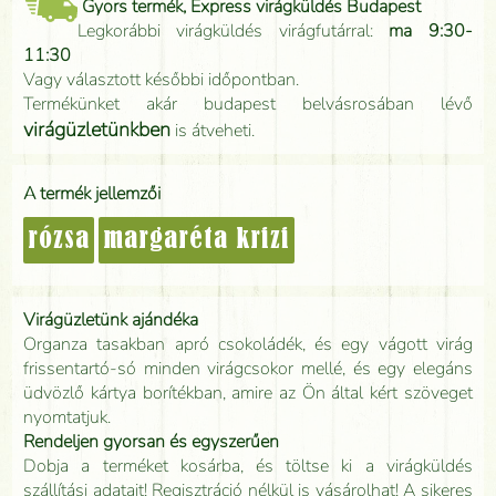
Gyors termék, Express virágküldés Budapest
Legkorábbi virágküldés virágfutárral:
ma 9:30-
11:30
Vagy választott későbbi időpontban.
Termékünket akár budapest belvásrosában lévő
virágüzletünkben
is átveheti.
A termék jellemzői
rózsa
margaréta krizi
Virágüzletünk ajándéka
Organza tasakban apró csokoládék, és egy vágott virág
frissentartó-só minden virágcsokor mellé, és egy elegáns
üdvözlő kártya borítékban, amire az Ön által kért szöveget
nyomtatjuk.
Rendeljen gyorsan és egyszerűen
Dobja a terméket kosárba, és töltse ki a virágküldés
szállítási adatait! Regisztráció nélkül is vásárolhat! A sikeres