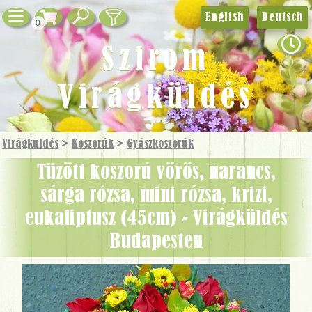
English
Deutsch
0
Szirom
Virágküldés
Virágküldés
>
Koszorúk
>
Gyászkoszorúk
tüzött koszorú vörös, narancs,
sárga rózsa, mini rózsa, krizi,
eukaliptusz (45cm) - Virágküldés
Budapesten