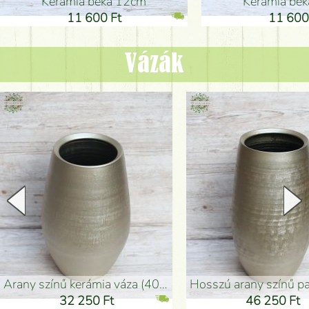
Kerámia béka 12cm
Kerámia bé
11 600 Ft
11 600
Vázák
arany színű kerámia váza (40x26cm)
hosszú arany színű padlóváza
32 250 Ft
46 250 Ft