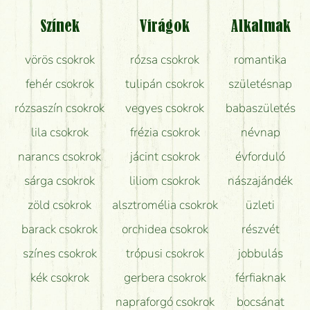
Tényleg azt kapom, ami a képen van?
Színek
Virágok
Alkalmak
Mit kell tudni a virágcsokrok szállításáról?
vörös csokrok
rózsa csokrok
romantika
Hogy marad a lehető legtovább friss a csokor?
fehér csokrok
tulipán csokrok
születésnap
Tudok adventi koszorút vásárolni boltban?
rózsaszín csokrok
vegyes csokrok
babaszületés
lila csokrok
frézia csokrok
névnap
narancs csokrok
jácint csokrok
évforduló
sárga csokrok
liliom csokrok
nászajándék
zöld csokrok
alsztromélia csokrok
üzleti
barack csokrok
orchidea csokrok
részvét
színes csokrok
trópusi csokrok
jobbulás
kék csokrok
gerbera csokrok
férfiaknak
napraforgó csokrok
bocsánat