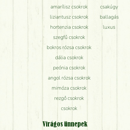
amarílisz csokrok
csakúgy
liziantusz csokrok
ballagás
hortenzia csokrok
luxus
szegfű csokrok
bokros rózsa csokrok
dália csokrok
peónia csokrok
angol rózsa csokrok
mimóza csokrok
rezgő csokrok
csokrok
Virágos ünnepek