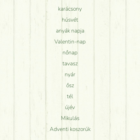
karácsony
húsvét
anyák napja
Valentin-nap
nőnap
tavasz
nyár
ősz
tél
újév
Mikulás
Adventi koszorúk