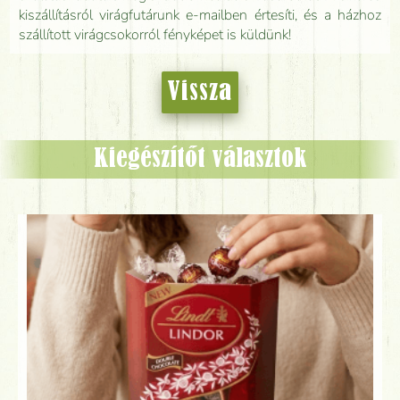
kiszállításról virágfutárunk e-mailben értesíti, és a házhoz
szállított virágcsokorról fényképet is küldünk!
Vissza
Kiegészítőt választok