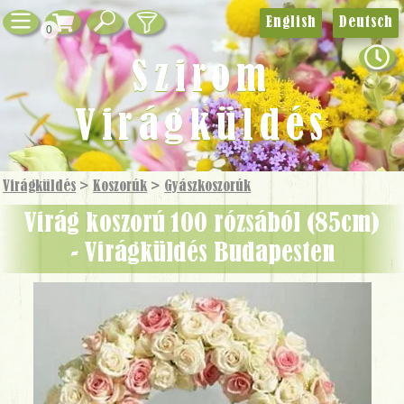
English
Deutsch
0
Szirom
Virágküldés
Virágküldés
>
Koszorúk
>
Gyászkoszorúk
virág koszorú 100 rózsából (85cm)
- Virágküldés Budapesten