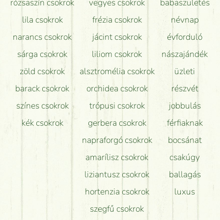
rózsaszín csokrok
vegyes csokrok
babaszületés
lila csokrok
frézia csokrok
névnap
narancs csokrok
jácint csokrok
évforduló
sárga csokrok
liliom csokrok
nászajándék
zöld csokrok
alsztromélia csokrok
üzleti
barack csokrok
orchidea csokrok
részvét
színes csokrok
trópusi csokrok
jobbulás
kék csokrok
gerbera csokrok
férfiaknak
napraforgó csokrok
bocsánat
amarílisz csokrok
csakúgy
liziantusz csokrok
ballagás
hortenzia csokrok
luxus
szegfű csokrok