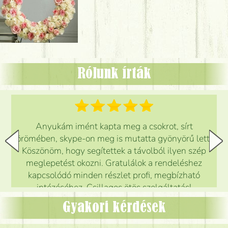
Rólunk írták
Anyukám imént kapta meg a csokrot, sírt
örömében, skype-on meg is mutatta gyönyörű lett.
Köszönöm, hogy segítettek a távolból ilyen szép
meglepetést okozni. Gratulálok a rendeléshez
kapcsolódó minden részlet profi, megbízható
intézéséhez. Csillagos ötös szolgáltatás!
Mónika
(
5
/5
)
Gyakori kérdések