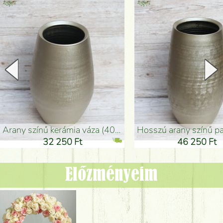
arany színű kerámia váza (40x26cm)
hosszú arany színű padlóváza
32 250 Ft
46 250 Ft
Előzményeim