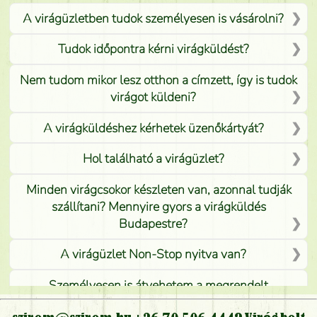
A virágüzletben tudok személyesen is vásárolni?
Tudok időpontra kérni virágküldést?
Nem tudom mikor lesz otthon a címzett, így is tudok
virágot küldeni?
A virágküldéshez kérhetek üzenőkártyát?
Hol található a virágüzlet?
Minden virágcsokor készleten van, azonnal tudják
szállítani? Mennyire gyors a virágküldés
Budapestre?
A virágüzlet Non-Stop nyitva van?
Személyesen is átvehetem a megrendelt
virágcsokrot, vagy csak virágküldéssel, kiszállítással