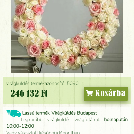
virágküldés termékazonosító: 5090
246 132 Ft
Kosárba
Lassú termék, Virágküldés Budapest
Legkorábbi virágküldés virágfutárral:
holnapután
10:00-12:00
Vagy választott későbbi időpontban.