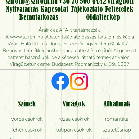
kérhető?
szirom@szirom.hu
+36 70 506 4442
Virágbolt
Nyitvatartás
Kapcsolat
Tájékoztató
Feltételek
Vidékre is lehet rendelni?
Bemutatkozás
Oldaltérkép
Meddig rendelhetek virágküldést úgy, hogy még ma
Áraink az ÁFA-t tartalmazzák.
kiszállítsák?
A www.szirom.hu oldalon található összes tartalom és kép a
Virág-Háló Kft. tulajdona, és szerzői jogvédelem © alatt áll.
Mennyire gyorsan tudják elkészíteni a csokrot, és
Bizonyos termékképeinkhez hangulatfestés céljából AI generált
mikor tudják leghamarabb kiszállítani?
hátteret használunk, de a képeken látható termék az valódi.
Virágüzletünk címe: Budapest, Podmaniczky u. 39. 1067
Vörös rózsát keresek, van önöknél?
Milyen visszajelzést kapok a virágküldésről?
Tényleg azt kapom, ami a képen van?
Színek
Virágok
Alkalmak
Mit kell tudni a virágcsokrok szállításáról?
vörös csokrok
rózsa csokrok
romantika
Hogy marad a lehető legtovább friss a csokor?
fehér csokrok
tulipán csokrok
születésnap
Tudok adventi koszorút vásárolni boltban?