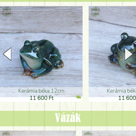
Kerámia béka 12cm
Kerámia bé
11 600 Ft
11 600
Vázák