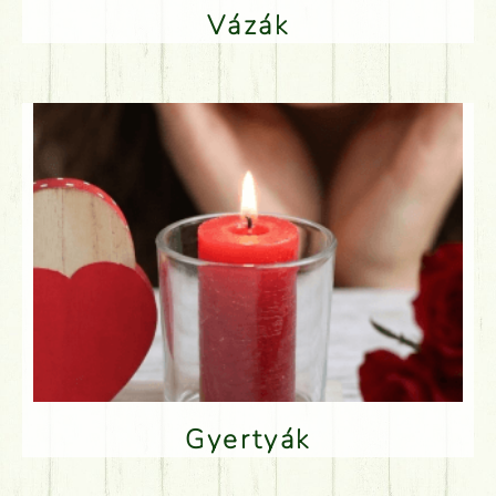
Vázák
Gyertyák