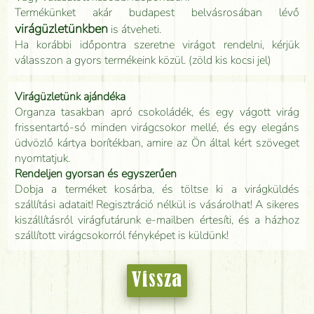
Termékünket akár budapest belvásrosában lévő
virágüzletünkben
is átveheti.
Ha korábbi időpontra szeretne virágot rendelni, kérjük
válasszon a gyors termékeink közül. (zöld kis kocsi jel)
Virágüzletünk ajándéka
Organza tasakban apró csokoládék, és egy vágott virág
frissentartó-só minden virágcsokor mellé, és egy elegáns
üdvözlő kártya borítékban, amire az Ön által kért szöveget
nyomtatjuk.
Rendeljen gyorsan és egyszerűen
Dobja a terméket kosárba, és töltse ki a virágküldés
szállítási adatait! Regisztráció nélkül is vásárolhat! A sikeres
kiszállításról virágfutárunk e-mailben értesíti, és a házhoz
szállított virágcsokorról fényképet is küldünk!
Vissza