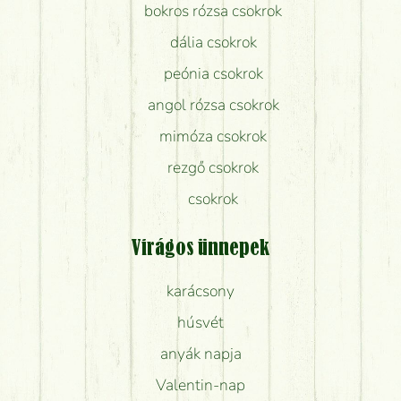
bokros rózsa csokrok
dália csokrok
peónia csokrok
angol rózsa csokrok
mimóza csokrok
rezgő csokrok
csokrok
Virágos ünnepek
karácsony
húsvét
anyák napja
Valentin-nap