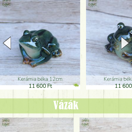
Kerámia béka 12cm
Kerámia bé
11 600 Ft
11 600
Vázák