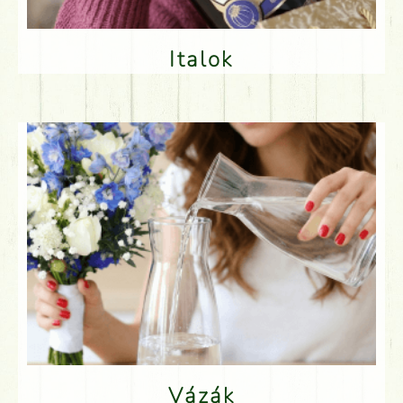
Italok
Vázák