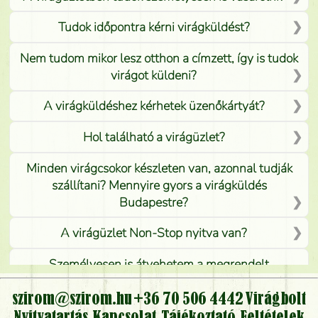
Tudok időpontra kérni virágküldést?
Nem tudom mikor lesz otthon a címzett, így is tudok
virágot küldeni?
A virágküldéshez kérhetek üzenőkártyát?
Hol található a virágüzlet?
Minden virágcsokor készleten van, azonnal tudják
szállítani? Mennyire gyors a virágküldés
Budapestre?
A virágüzlet Non-Stop nyitva van?
Személyesen is átvehetem a megrendelt
virágcsokrot, vagy csak virágküldéssel, kiszállítással
kérhető?
szirom@szirom.hu
+36 70 506 4442
Virágbolt
Nyitvatartás
Kapcsolat
Tájékoztató
Feltételek