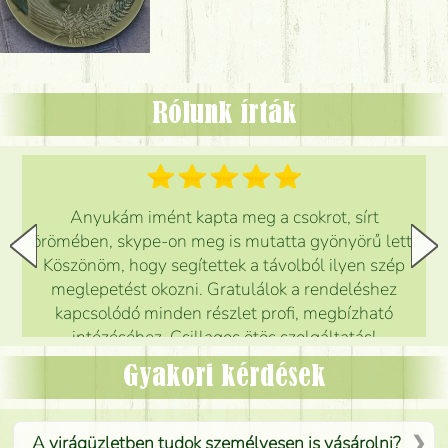
Rólunk írták
Anyukám imént kapta meg a csokrot, sírt
örömében, skype-on meg is mutatta gyönyörű lett.
Köszönöm, hogy segítettek a távolból ilyen szép
meglepetést okozni. Gratulálok a rendeléshez
kapcsolódó minden részlet profi, megbízható
intézéséhez. Csillagos ötös szolgáltatás!
Mónika
(
5
/5
)
Gyakori kérdések
A virágüzletben tudok személyesen is vásárolni?