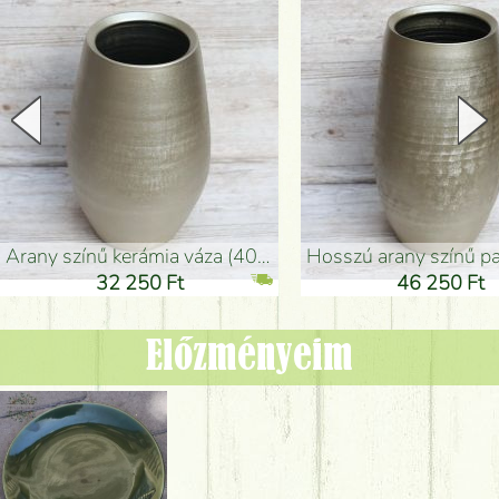
arany színű kerámia váza (40x26cm)
hosszú arany színű padlóváza
32 250 Ft
46 250 Ft
Előzményeim