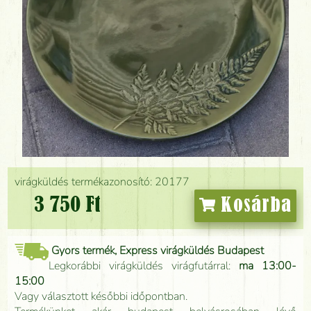
virágküldés termékazonosító: 20177
3 750 Ft
Kosárba
Gyors termék, Express virágküldés Budapest
Legkorábbi virágküldés virágfutárral:
ma 13:00-
15:00
Vagy választott későbbi időpontban.