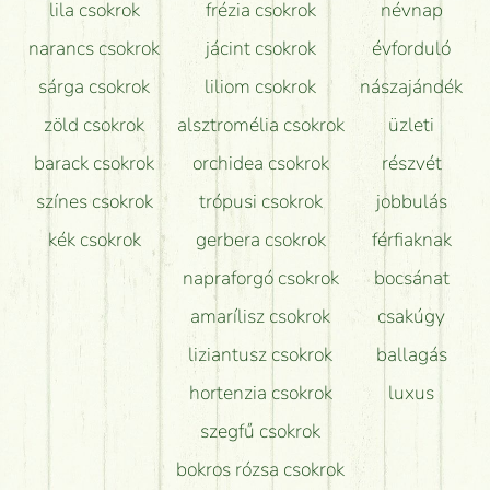
lila csokrok
frézia csokrok
névnap
narancs csokrok
jácint csokrok
évforduló
sárga csokrok
liliom csokrok
nászajándék
zöld csokrok
alsztromélia csokrok
üzleti
barack csokrok
orchidea csokrok
részvét
színes csokrok
trópusi csokrok
jobbulás
kék csokrok
gerbera csokrok
férfiaknak
napraforgó csokrok
bocsánat
amarílisz csokrok
csakúgy
liziantusz csokrok
ballagás
hortenzia csokrok
luxus
szegfű csokrok
bokros rózsa csokrok