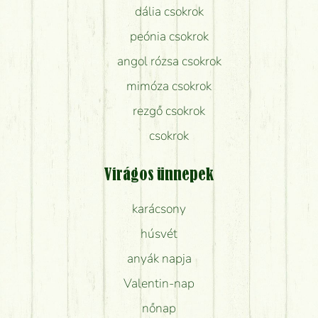
dália csokrok
peónia csokrok
angol rózsa csokrok
mimóza csokrok
rezgő csokrok
csokrok
Virágos ünnepek
karácsony
húsvét
anyák napja
Valentin-nap
nőnap