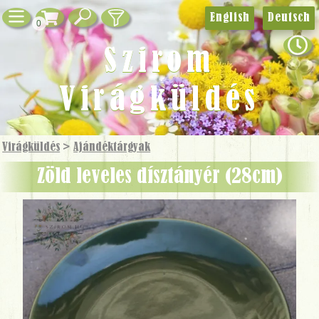
English
Deutsch
0
Szirom
Virágküldés
Virágküldés
>
Ajándék­tárgyak
zöld leveles dísztányér (28cm)