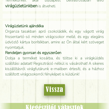
Termékünket akár budapest belvásrosában lévő
virágüzletünkben
is átveheti.
Virágüzletünk ajándéka
Organza tasakban apró csokoládék, és egy vágott virág
frissentartó-só minden virágcsokor mellé, és egy elegáns
üdvözlő kártya borítékban, amire az Ön által kért szöveget
nyomtatjuk.
Rendeljen gyorsan és egyszerűen
Dobja a terméket kosárba, és töltse ki a virágküldés
szállítási adatait! Regisztráció nélkül is vásárolhat! A sikeres
kiszállításról virágfutárunk e-mailben értesíti, és a házhoz
szállított virágcsokorról fényképet is küldünk!
Vissza
Kiegészítőt választok