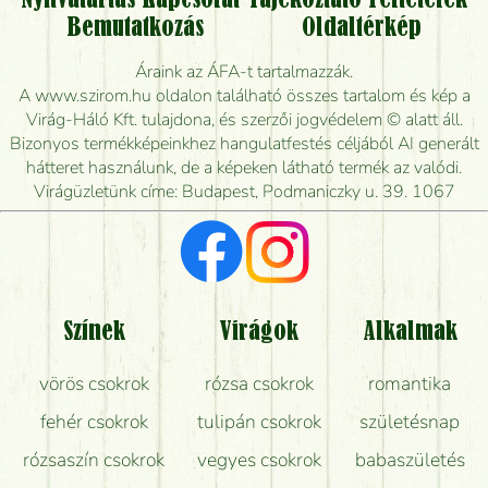
Vidékre is lehet rendelni?
Bemutatkozás
Oldaltérkép
Meddig rendelhetek virágküldést úgy, hogy még ma
Áraink az ÁFA-t tartalmazzák.
kiszállítsák?
A www.szirom.hu oldalon található összes tartalom és kép a
Virág-Háló Kft. tulajdona, és szerzői jogvédelem © alatt áll.
Mennyire gyorsan tudják elkészíteni a csokrot, és
Bizonyos termékképeinkhez hangulatfestés céljából AI generált
mikor tudják leghamarabb kiszállítani?
hátteret használunk, de a képeken látható termék az valódi.
Virágüzletünk címe: Budapest, Podmaniczky u. 39. 1067
Vörös rózsát keresek, van önöknél?
Milyen visszajelzést kapok a virágküldésről?
Tényleg azt kapom, ami a képen van?
Színek
Virágok
Alkalmak
Mit kell tudni a virágcsokrok szállításáról?
vörös csokrok
rózsa csokrok
romantika
Hogy marad a lehető legtovább friss a csokor?
fehér csokrok
tulipán csokrok
születésnap
Tudok adventi koszorút vásárolni boltban?
rózsaszín csokrok
vegyes csokrok
babaszületés