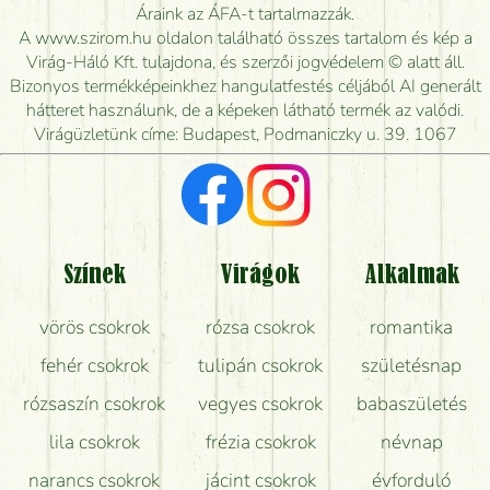
Meddig rendelhetek virágküldést úgy, hogy még ma
Áraink az ÁFA-t tartalmazzák.
kiszállítsák?
A www.szirom.hu oldalon található összes tartalom és kép a
Virág-Háló Kft. tulajdona, és szerzői jogvédelem © alatt áll.
Mennyire gyorsan tudják elkészíteni a csokrot, és
Bizonyos termékképeinkhez hangulatfestés céljából AI generált
mikor tudják leghamarabb kiszállítani?
hátteret használunk, de a képeken látható termék az valódi.
Virágüzletünk címe: Budapest, Podmaniczky u. 39. 1067
Vörös rózsát keresek, van önöknél?
Milyen visszajelzést kapok a virágküldésről?
Tényleg azt kapom, ami a képen van?
Színek
Virágok
Alkalmak
Mit kell tudni a virágcsokrok szállításáról?
vörös csokrok
rózsa csokrok
romantika
Hogy marad a lehető legtovább friss a csokor?
fehér csokrok
tulipán csokrok
születésnap
Tudok adventi koszorút vásárolni boltban?
rózsaszín csokrok
vegyes csokrok
babaszületés
lila csokrok
frézia csokrok
névnap
narancs csokrok
jácint csokrok
évforduló