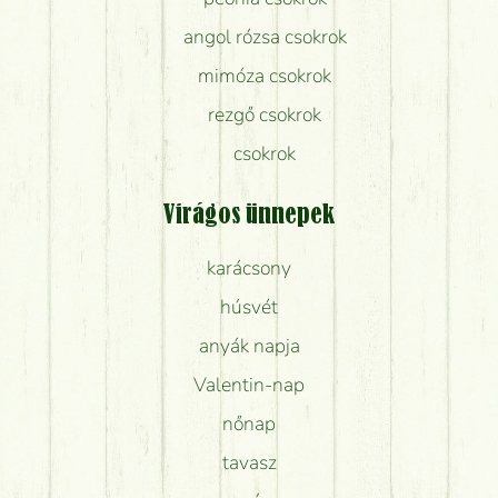
angol rózsa csokrok
mimóza csokrok
rezgő csokrok
csokrok
Virágos ünnepek
karácsony
húsvét
anyák napja
Valentin-nap
nőnap
tavasz