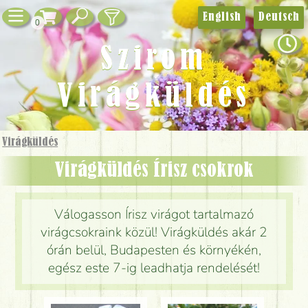
English
Deutsch
0
Szirom
Virágküldés
Virágküldés
Virágküldés Írisz csokrok
Válogasson Írisz virágot tartalmazó
virágcsokraink közül! Virágküldés akár 2
órán belül, Budapesten és környékén,
egész este 7-ig leadhatja rendelését!