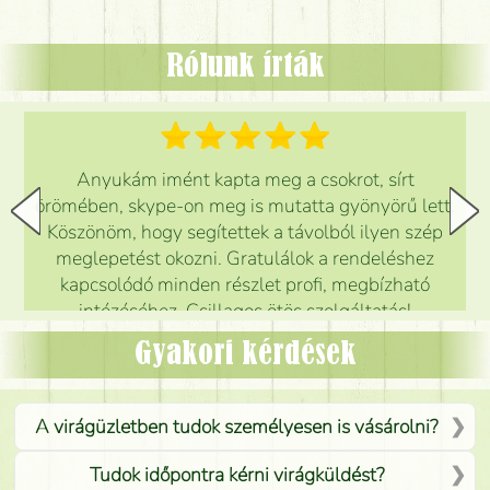
Rólunk írták
Anyukám imént kapta meg a csokrot, sírt
örömében, skype-on meg is mutatta gyönyörű lett.
Köszönöm, hogy segítettek a távolból ilyen szép
meglepetést okozni. Gratulálok a rendeléshez
kapcsolódó minden részlet profi, megbízható
intézéséhez. Csillagos ötös szolgáltatás!
Mónika
(
5
/5
)
Gyakori kérdések
A virágüzletben tudok személyesen is vásárolni?
Tudok időpontra kérni virágküldést?