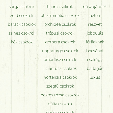
sárga csokrok
liliom csokrok
nászajándék
zöld csokrok
alsztromélia csokrok
üzleti
barack csokrok
orchidea csokrok
részvét
színes csokrok
trópusi csokrok
jobbulás
kék csokrok
gerbera csokrok
férfiaknak
napraforgó csokrok
bocsánat
amarílisz csokrok
csakúgy
liziantusz csokrok
ballagás
hortenzia csokrok
luxus
szegfű csokrok
bokros rózsa csokrok
dália csokrok
peónia csokrok