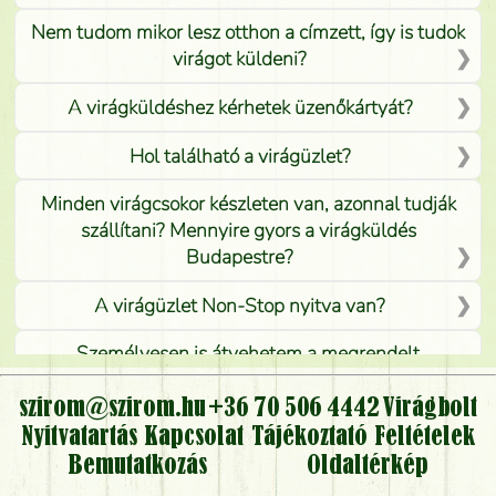
Nem tudom mikor lesz otthon a címzett, így is tudok
virágot küldeni?
A virágküldéshez kérhetek üzenőkártyát?
Hol található a virágüzlet?
Minden virágcsokor készleten van, azonnal tudják
szállítani? Mennyire gyors a virágküldés
Budapestre?
A virágüzlet Non-Stop nyitva van?
Személyesen is átvehetem a megrendelt
virágcsokrot, vagy csak virágküldéssel, kiszállítással
kérhető?
szirom@szirom.hu
+36 70 506 4442
Virágbolt
Nyitvatartás
Kapcsolat
Tájékoztató
Feltételek
Vidékre is lehet rendelni?
Bemutatkozás
Oldaltérkép