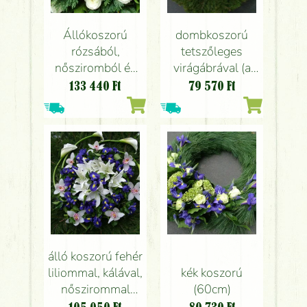
Állókoszorú
dombkoszorú
rózsából,
tetszőleges
nősziromból és
virágábrával (a
kálából (1,2m)
példa hajót
133 440
Ft
79 570
Ft
ábrázol) (1m)
álló koszorú fehér
liliommal, kálával,
kék koszorú
nőszirommal
(60cm)
(1,2m)