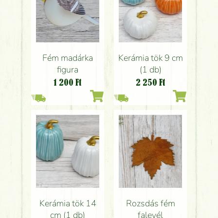
Fém madárka
Kerámia tök 9 cm
figura
(1 db)
1 200
Ft
2 250
Ft
Kerámia tök 14
Rozsdás fém
cm (1 db)
falevél