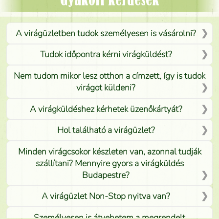
Gyakori kérdések
A virágüzletben tudok személyesen is vásárolni?
Tudok időpontra kérni virágküldést?
Nem tudom mikor lesz otthon a címzett, így is tudok
virágot küldeni?
A virágküldéshez kérhetek üzenőkártyát?
Hol található a virágüzlet?
Minden virágcsokor készleten van, azonnal tudják
szállítani? Mennyire gyors a virágküldés
Budapestre?
A virágüzlet Non-Stop nyitva van?
Személyesen is átvehetem a megrendelt