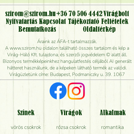
virágcsokrot, vagy csak virágküldéssel, kiszállítással
kérhető?
szirom@szirom.hu
+36 70 506 4442
Virágbolt
Nyitvatartás
Kapcsolat
Tájékoztató
Feltételek
Vidékre is lehet rendelni?
Bemutatkozás
Oldaltérkép
Meddig rendelhetek virágküldést úgy, hogy még ma
Áraink az ÁFA-t tartalmazzák.
kiszállítsák?
A www.szirom.hu oldalon található összes tartalom és kép a
Virág-Háló Kft. tulajdona, és szerzői jogvédelem © alatt áll.
Mennyire gyorsan tudják elkészíteni a csokrot, és
Bizonyos termékképeinkhez hangulatfestés céljából AI generált
mikor tudják leghamarabb kiszállítani?
hátteret használunk, de a képeken látható termék az valódi.
Virágüzletünk címe: Budapest, Podmaniczky u. 39. 1067
Vörös rózsát keresek, van önöknél?
Milyen visszajelzést kapok a virágküldésről?
Tényleg azt kapom, ami a képen van?
Színek
Virágok
Alkalmak
Mit kell tudni a virágcsokrok szállításáról?
vörös csokrok
rózsa csokrok
romantika
Hogy marad a lehető legtovább friss a csokor?