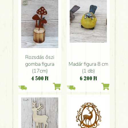
Rozsdás őszi
Madár figura 8 cm
gomba figura
(1 db)
(17cm)
6 200
Ft
4 500
Ft