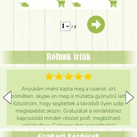
/ 2
Rólunk írták
Anyukám imént kapta meg a csokrot, sírt
örömében, skype-on meg is mutatta gyönyörű lett.
Köszönöm, hogy segítettek a távolból ilyen szép
meglepetést okozni. Gratulálok a rendeléshez
kapcsolódó minden részlet profi, megbízható
intézéséhez. Csillagos ötös szolgáltatás!
Mónika
(
5
/5
)