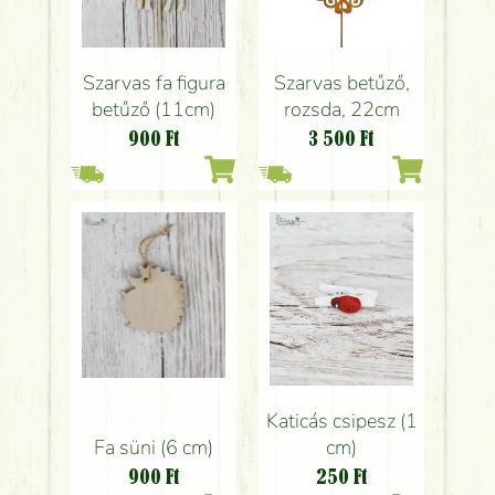
Szarvas betűző,
Szarvas fa figura
rozsda, 22cm
betűző (11cm)
3 500
Ft
900
Ft
Katicás csipesz (1
Fa süni (6 cm)
cm)
900
Ft
250
Ft