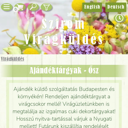
English
Deutsch
0
Szirom
Virágküldés
Virágküldés
Ajándéktárgyak - Ősz
Ajándék küldő szolgáltatás Budapesten és
környékén! Rendeljen ajándéktárgyat a
virágcsokor mellé! Virágüzletünkben is
megtalálja az izgalmas cuki dekortárgyakat!
Hosszú nyitva-tartással várjuk a Nyugati
mellett! Futárunk kiszállítja rendelését