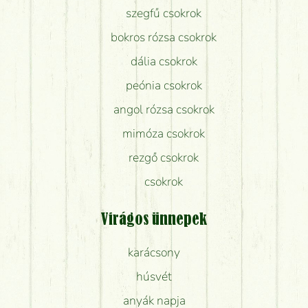
szegfű csokrok
bokros rózsa csokrok
dália csokrok
peónia csokrok
angol rózsa csokrok
mimóza csokrok
rezgő csokrok
csokrok
Virágos ünnepek
karácsony
húsvét
anyák napja