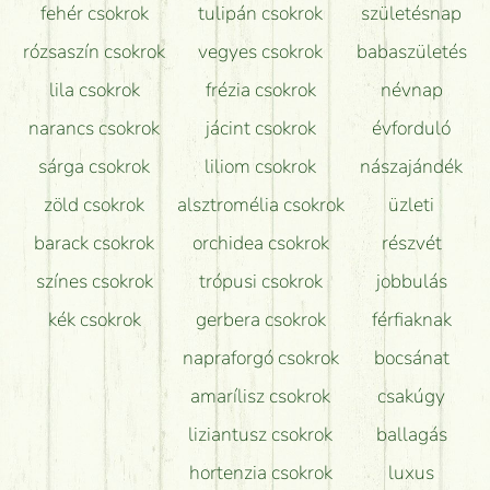
fehér csokrok
tulipán csokrok
születésnap
Tudok adventi koszorút vásárolni boltban?
rózsaszín csokrok
vegyes csokrok
babaszületés
lila csokrok
frézia csokrok
névnap
narancs csokrok
jácint csokrok
évforduló
sárga csokrok
liliom csokrok
nászajándék
zöld csokrok
alsztromélia csokrok
üzleti
barack csokrok
orchidea csokrok
részvét
színes csokrok
trópusi csokrok
jobbulás
kék csokrok
gerbera csokrok
férfiaknak
napraforgó csokrok
bocsánat
amarílisz csokrok
csakúgy
liziantusz csokrok
ballagás
hortenzia csokrok
luxus