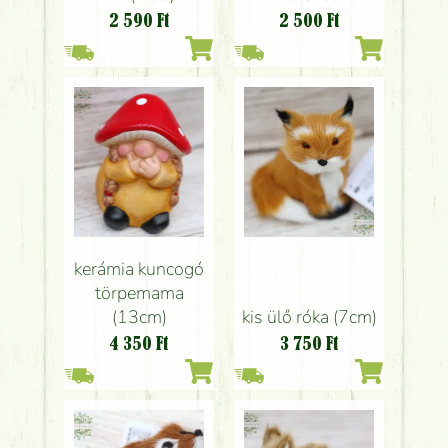
2 590
Ft
2 500
Ft
kerámia kuncogó
törpemama
(13cm)
kis ülő róka (7cm)
4 350
Ft
3 750
Ft