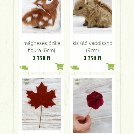
mágneses őzike
kis ülő vaddisznó
figura (6cm)
(9cm)
3 750
Ft
3 750
Ft