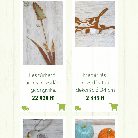
Madárkás,
Leszúrható,
rozsdás fali
arany-rozsdás,
dekoráció 34 cm
gyöngyike
dekoráció
2 845
Ft
22 920
Ft