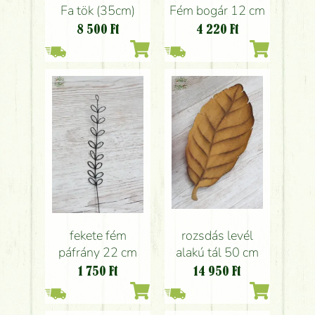
Fém bogár 12 cm
Fa tök (35cm)
4 220
Ft
8 500
Ft
fekete fém
rozsdás levél
páfrány 22 cm
alakú tál 50 cm
1 750
Ft
14 950
Ft