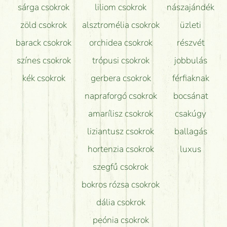
sárga csokrok
liliom csokrok
nászajándék
zöld csokrok
alsztromélia csokrok
üzleti
barack csokrok
orchidea csokrok
részvét
színes csokrok
trópusi csokrok
jobbulás
kék csokrok
gerbera csokrok
férfiaknak
napraforgó csokrok
bocsánat
amarílisz csokrok
csakúgy
liziantusz csokrok
ballagás
hortenzia csokrok
luxus
szegfű csokrok
bokros rózsa csokrok
dália csokrok
peónia csokrok