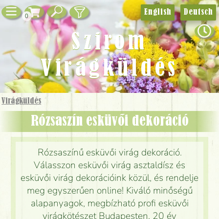
English
Deutsch
0
Szirom
Virágküldés
Virágküldés
Rózsaszín esküvői dekoráció
Rózsaszínű esküvői virág dekoráció.
Válasszon esküvői virág asztaldísz és
esküvői virág dekorációink közül, és rendelje
meg egyszerűen online! Kiváló minőségű
alapanyagok, megbízható profi esküvői
virágkötészet Budapesten, 20 év