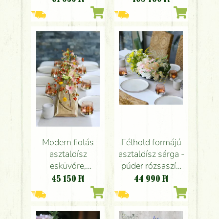
rendezvény
térdekoráció
asztaldísz
fiolákkal, áttetsző
(rózsaszín, sárga,
szerkezettel
zöld, angol rózsa,
(rózsaszín, sárga,
kála, szegfű)
barack, angol
rózsa, kála,
orchidea,
anthurium)
Modern fiolás
Félhold formájú
asztaldísz
asztaldísz sárga -
esküvőre,
púder rózsaszín
rendezvényre
színben (rózsa,
45 150
Ft
44 990
Ft
(csipkebogyó,
hortenzia, kála,
orchidea, kála,
lepke boglárka,
anthurium,
kamilla)