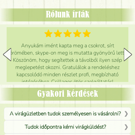
Rólunk írták
Anyukám imént kapta meg a csokrot, sírt
örömében, skype-on meg is mutatta gyönyörű lett.
Köszönöm, hogy segítettek a távolból ilyen szép
meglepetést okozni. Gratulálok a rendeléshez
kapcsolódó minden részlet profi, megbízható
intézéséhez. Csillagos ötös szolgáltatás!
Mónika
(
5
/5
)
Gyakori kérdések
A virágüzletben tudok személyesen is vásárolni?
Tudok időpontra kérni virágküldést?