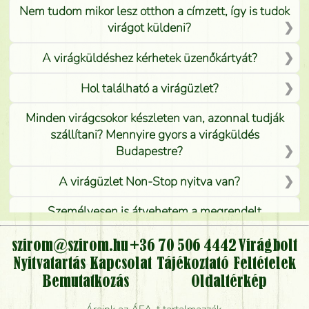
Nem tudom mikor lesz otthon a címzett, így is tudok
virágot küldeni?
A virágküldéshez kérhetek üzenőkártyát?
Hol található a virágüzlet?
Minden virágcsokor készleten van, azonnal tudják
szállítani? Mennyire gyors a virágküldés
Budapestre?
A virágüzlet Non-Stop nyitva van?
Személyesen is átvehetem a megrendelt
virágcsokrot, vagy csak virágküldéssel, kiszállítással
kérhető?
szirom@szirom.hu
+36 70 506 4442
Virágbolt
Nyitvatartás
Kapcsolat
Tájékoztató
Feltételek
Vidékre is lehet rendelni?
Bemutatkozás
Oldaltérkép
Meddig rendelhetek virágküldést úgy, hogy még ma