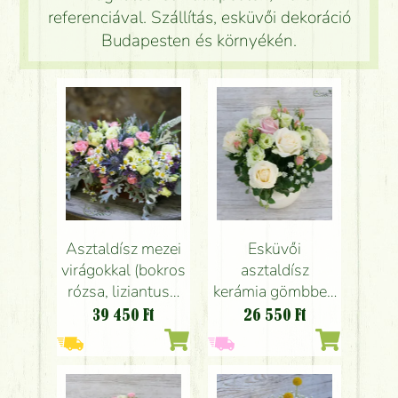
referenciával. Szállítás, esküvői dekoráció
Budapesten és környékén.
Asztaldísz mezei
Esküvői
virágokkal (bokros
asztaldísz
rózsa, liziantusz,
kerámia gömbben
eringium, kamilla,
( rózsa, bokros
39 450
Ft
26 550
Ft
rózsaszín, kék)
rózsa, liziantusz,
Pavillon de Paris,
fehér, rózsaszín,
Budapest, esküvő
barack )