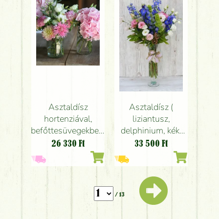
rózsaszín, barack,
piros)
Asztaldísz
Asztaldísz (
hortenziával,
liziantusz,
befőttesüvegekben,
delphinium, kék,
Kiosk étterem
fehér, rózsaszín),
26 330
Ft
33 500
Ft
Budapest
esküvő
(hortenzia, dália,
mezei virágok,
rózsaszín), esküvő
/ 13