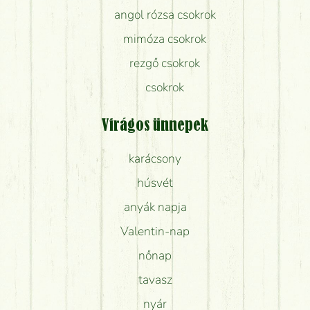
angol rózsa csokrok
mimóza csokrok
rezgő csokrok
csokrok
Virágos ünnepek
karácsony
húsvét
anyák napja
Valentin-nap
nőnap
tavasz
nyár