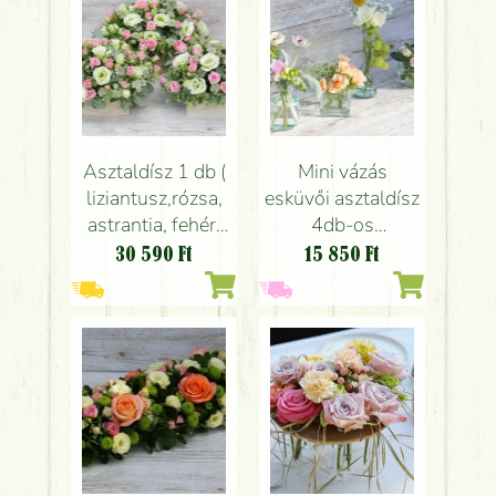
Asztaldísz 1 db (
Mini vázás
liziantusz,rózsa,
esküvői asztaldísz
astrantia, fehér,
4db-os
rózsaszín ),
szett(barack,
30 590
Ft
15 850
Ft
esküvő
rózsaszín)