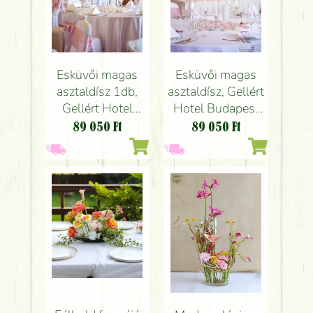
Esküvői magas
Esküvői magas
asztaldísz 1db,
asztaldísz, Gellért
Gellért Hotel
Hotel Budapest
Budapest
(hortenizia, rózsa,
89 050
Ft
89 050
Ft
(hortenizia, rózsa,
peónia, liziantusz
peónia, liziantusz
, angol rózsa,
, angol rózsa,
rózsaszín, fehér)
rózsaszín, fehér)