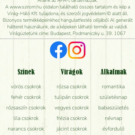
Áraink az ÁFA-t tartalmazzák.
kiszállítsák?
A www.szirom.hu oldalon található összes tartalom és kép a
Virág-Háló Kft. tulajdona, és szerzői jogvédelem © alatt áll.
Mennyire gyorsan tudják elkészíteni a csokrot, és
Bizonyos termékképeinkhez hangulatfestés céljából AI generált
mikor tudják leghamarabb kiszállítani?
hátteret használunk, de a képeken látható termék az valódi.
Virágüzletünk címe: Budapest, Podmaniczky u. 39. 1067
Vörös rózsát keresek, van önöknél?
Milyen visszajelzést kapok a virágküldésről?
Tényleg azt kapom, ami a képen van?
Színek
Virágok
Alkalmak
Mit kell tudni a virágcsokrok szállításáról?
vörös csokrok
rózsa csokrok
romantika
Hogy marad a lehető legtovább friss a csokor?
fehér csokrok
tulipán csokrok
születésnap
Tudok adventi koszorút vásárolni boltban?
rózsaszín csokrok
vegyes csokrok
babaszületés
lila csokrok
frézia csokrok
névnap
narancs csokrok
jácint csokrok
évforduló