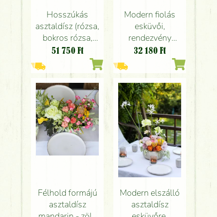
Hosszúkás
Modern fiolás
asztaldísz (rózsa,
esküvői,
bokros rózsa,
rendezvény
krizantém,
asztaldísz
51 750
Ft
32 180
Ft
liziantusz, barack,
pasztell rózsákkal
krém, rózsaszín,
(levendula lila,
zöld)
rózsaszín, világos
sárga, rózsa,
angol rózsa,
szegfű,
leucospermum)
Félhold formájú
Modern elszálló
asztaldísz
asztaldísz
mandarin - zöld
esküvőre,