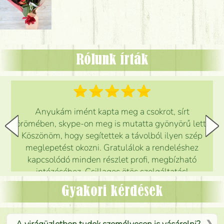
Rólunk írták
Anyukám imént kapta meg a csokrot, sírt
örömében, skype-on meg is mutatta gyönyörű lett.
Köszönöm, hogy segítettek a távolból ilyen szép
meglepetést okozni. Gratulálok a rendeléshez
kapcsolódó minden részlet profi, megbízható
intézéséhez. Csillagos ötös szolgáltatás!
Mónika
(
5
/5
)
Gyakori kérdések