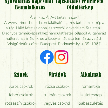
Nyitvatartás
Kapcsolat
Tájékoztató
Feltételek
Vidékre is lehet rendelni?
Bemutatkozás
Oldaltérkép
Meddig rendelhetek virágküldést úgy, hogy még ma
Áraink az ÁFA-t tartalmazzák.
kiszállítsák?
A www.szirom.hu oldalon található összes tartalom és kép a
Virág-Háló Kft. tulajdona, és szerzői jogvédelem © alatt áll.
Mennyire gyorsan tudják elkészíteni a csokrot, és
Bizonyos termékképeinkhez hangulatfestés céljából AI generált
mikor tudják leghamarabb kiszállítani?
hátteret használunk, de a képeken látható termék az valódi.
Virágüzletünk címe: Budapest, Podmaniczky u. 39. 1067
Vörös rózsát keresek, van önöknél?
Milyen visszajelzést kapok a virágküldésről?
Tényleg azt kapom, ami a képen van?
Színek
Virágok
Alkalmak
Mit kell tudni a virágcsokrok szállításáról?
vörös csokrok
rózsa csokrok
romantika
Hogy marad a lehető legtovább friss a csokor?
fehér csokrok
tulipán csokrok
születésnap
Tudok adventi koszorút vásárolni boltban?
rózsaszín csokrok
vegyes csokrok
babaszületés