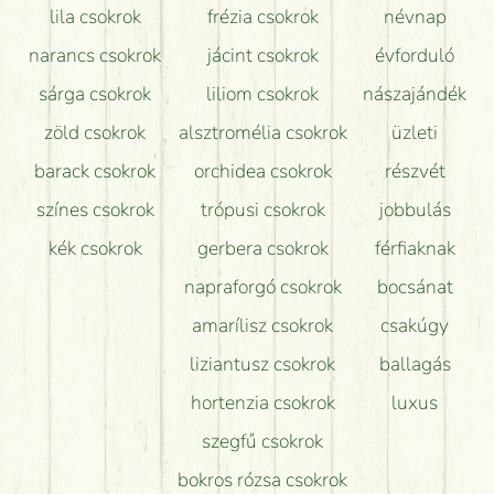
lila csokrok
frézia csokrok
névnap
narancs csokrok
jácint csokrok
évforduló
sárga csokrok
liliom csokrok
nászajándék
zöld csokrok
alsztromélia csokrok
üzleti
barack csokrok
orchidea csokrok
részvét
színes csokrok
trópusi csokrok
jobbulás
kék csokrok
gerbera csokrok
férfiaknak
napraforgó csokrok
bocsánat
amarílisz csokrok
csakúgy
liziantusz csokrok
ballagás
hortenzia csokrok
luxus
szegfű csokrok
bokros rózsa csokrok