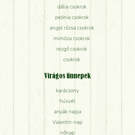
dália csokrok
peónia csokrok
angol rózsa csokrok
mimóza csokrok
rezgő csokrok
csokrok
Virágos ünnepek
karácsony
húsvét
anyák napja
Valentin-nap
nőnap