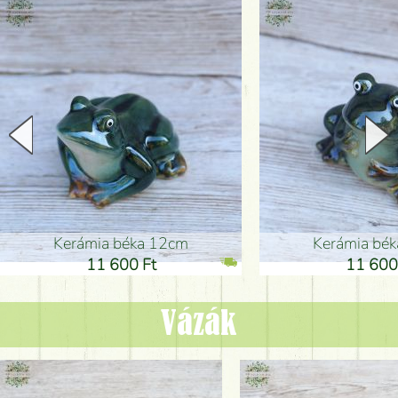
Kerámia béka 12cm
Kerámia bé
11 600 Ft
11 600
Vázák