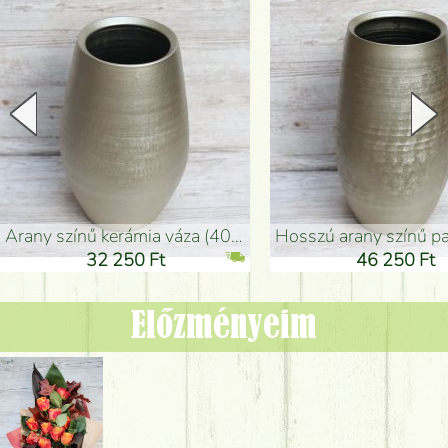
arany színű kerámia váza (40x26cm)
hosszú arany színű padlóváza
32 250 Ft
46 250 Ft
Előzményeim