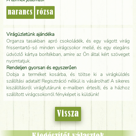
narancs
rózsa
Virágüzletünk ajándéka
Organza tasakban apró csokoládék, és egy vágott virág
frissentartó-só minden virágcsokor mellé, és egy elegáns
üdvözlő kártya borítékban, amire az Ön által kért szöveget
nyomtatjuk.
Rendeljen gyorsan és egyszerűen
Dobja a terméket kosárba, és töltse ki a virágküldés
szállítási adatait! Regisztráció nélkül is vásárolhat! A sikeres
kiszállításról virágfutárunk e-mailben értesíti, és a házhoz
szállított virágcsokorról fényképet is küldünk!
Vissza