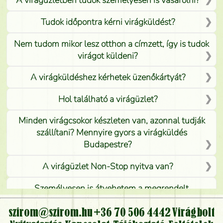
A virágüzletben tudok személyesen is vásárolni?
Tudok időpontra kérni virágküldést?
Nem tudom mikor lesz otthon a címzett, így is tudok
virágot küldeni?
A virágküldéshez kérhetek üzenőkártyát?
Hol található a virágüzlet?
Minden virágcsokor készleten van, azonnal tudják
szállítani? Mennyire gyors a virágküldés
Budapestre?
A virágüzlet Non-Stop nyitva van?
Személyesen is átvehetem a megrendelt
virágcsokrot, vagy csak virágküldéssel, kiszállítással
kérhető?
szirom@szirom.hu
+36 70 506 4442
Virágbolt