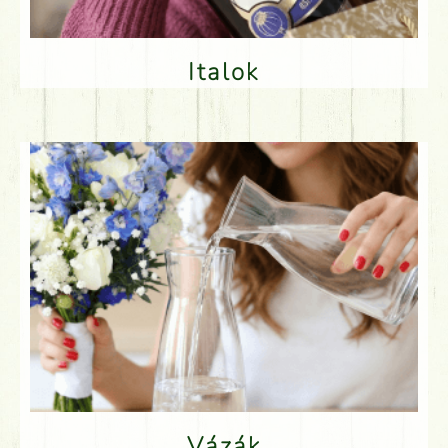
Italok
Vázák