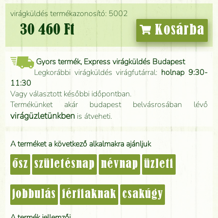
virágküldés termékazonosító: 5002
30 460 Ft
Kosárba
Gyors termék, Express virágküldés Budapest
Legkorábbi virágküldés virágfutárral:
holnap 9:30-
11:30
Vagy választott későbbi időpontban.
Termékünket akár budapest belvásrosában lévő
virágüzletünkben
is átveheti.
A terméket a következő alkalmakra ajánljuk
ősz
születésnap
névnap
üzleti
jobbulás
férfiaknak
csakúgy
A termék jellemzői