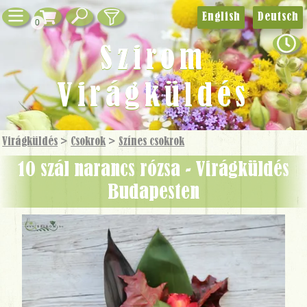
English
Deutsch
0
Szirom
Virágküldés
Virágküldés
>
Csokrok
>
Színes csokrok
10 szál narancs rózsa - Virágküldés
Budapesten