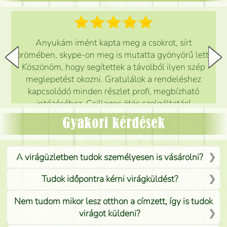
Anyukám imént kapta meg a csokrot, sírt
örömében, skype-on meg is mutatta gyönyörű lett.
Köszönöm, hogy segítettek a távolból ilyen szép
meglepetést okozni. Gratulálok a rendeléshez
kapcsolódó minden részlet profi, megbízható
intézéséhez. Csillagos ötös szolgáltatás!
Mónika
(
5
/5
)
Gyakori kérdések
A virágüzletben tudok személyesen is vásárolni?
Tudok időpontra kérni virágküldést?
Nem tudom mikor lesz otthon a címzett, így is tudok
virágot küldeni?