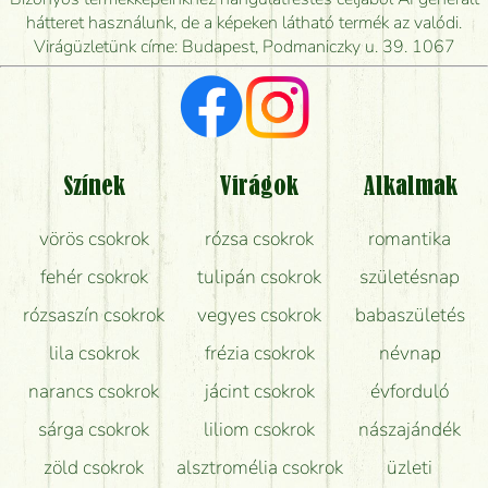
mikor tudják leghamarabb kiszállítani?
hátteret használunk, de a képeken látható termék az valódi.
Virágüzletünk címe: Budapest, Podmaniczky u. 39. 1067
Vörös rózsát keresek, van önöknél?
Milyen visszajelzést kapok a virágküldésről?
Tényleg azt kapom, ami a képen van?
Színek
Virágok
Alkalmak
Mit kell tudni a virágcsokrok szállításáról?
vörös csokrok
rózsa csokrok
romantika
Hogy marad a lehető legtovább friss a csokor?
fehér csokrok
tulipán csokrok
születésnap
Tudok adventi koszorút vásárolni boltban?
rózsaszín csokrok
vegyes csokrok
babaszületés
lila csokrok
frézia csokrok
névnap
narancs csokrok
jácint csokrok
évforduló
sárga csokrok
liliom csokrok
nászajándék
zöld csokrok
alsztromélia csokrok
üzleti