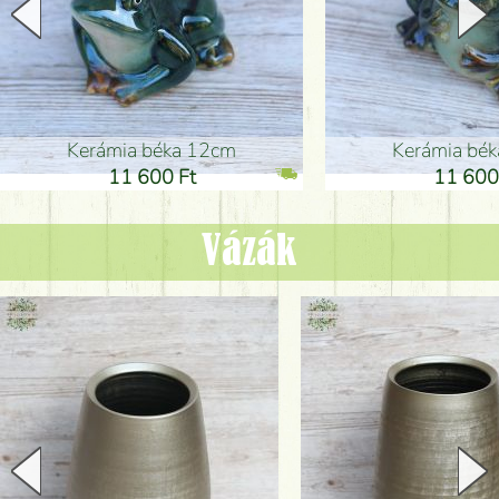
Kerámia béka 12cm
Kerámia bé
11 600 Ft
11 600
Vázák