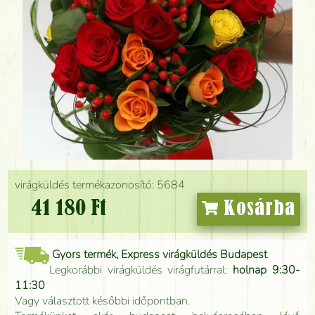
virágküldés termékazonosító: 5684
41 180 Ft
Kosárba
Gyors termék, Express virágküldés Budapest
Legkorábbi virágküldés virágfutárral:
holnap 9:30-
11:30
Vagy választott későbbi időpontban.