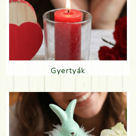
Gyertyák