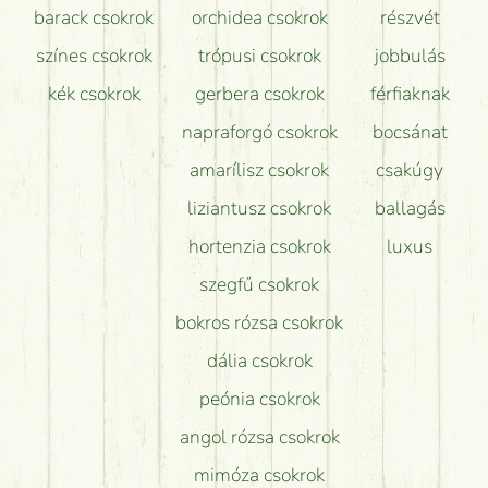
barack csokrok
orchidea csokrok
részvét
színes csokrok
trópusi csokrok
jobbulás
kék csokrok
gerbera csokrok
férfiaknak
napraforgó csokrok
bocsánat
amarílisz csokrok
csakúgy
liziantusz csokrok
ballagás
hortenzia csokrok
luxus
szegfű csokrok
bokros rózsa csokrok
dália csokrok
peónia csokrok
angol rózsa csokrok
mimóza csokrok