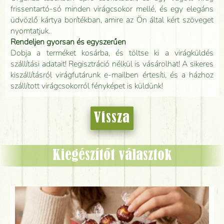
frissentartó-só minden virágcsokor mellé, és egy elegáns
üdvözlő kártya borítékban, amire az Ön által kért szöveget
nyomtatjuk.
Rendeljen gyorsan és egyszerűen
Dobja a terméket kosárba, és töltse ki a virágküldés
szállítási adatait! Regisztráció nélkül is vásárolhat! A sikeres
kiszállításról virágfutárunk e-mailben értesíti, és a házhoz
szállított virágcsokorról fényképet is küldünk!
Vissza
Kiegészítőt választok