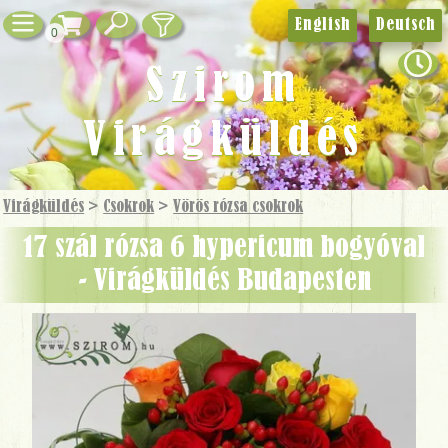
English
Deutsch
0
Szirom
Virágküldés
Virágküldés
>
Csokrok
>
Vörös rózsa csokrok
17 szál rózsa 6 hypericum bogyóval
- Virágküldés Budapesten