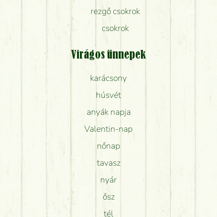
rezgő csokrok
csokrok
Virágos ünnepek
karácsony
húsvét
anyák napja
Valentin-nap
nőnap
tavasz
nyár
ősz
tél