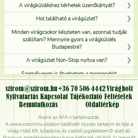
A virágküldéshez kérhetek üzenőkártyát?
Hol található a virágüzlet?
Minden virágcsokor készleten van, azonnal tudják
szállítani? Mennyire gyors a virágküldés
Budapestre?
A virágüzlet Non-Stop nyitva van?
Személyesen is átvehetem a megrendelt
virágcsokrot, vagy csak virágküldéssel, kiszállítással
kérhető?
szirom@szirom.hu
+36 70 506 4442
Virágbolt
Nyitvatartás
Kapcsolat
Tájékoztató
Feltételek
Vidékre is lehet rendelni?
Bemutatkozás
Oldaltérkép
Meddig rendelhetek virágküldést úgy, hogy még ma
Áraink az ÁFA-t tartalmazzák.
kiszállítsák?
A www.szirom.hu oldalon található összes tartalom és kép a
Virág-Háló Kft. tulajdona, és szerzői jogvédelem © alatt áll.
Mennyire gyorsan tudják elkészíteni a csokrot, és
Bizonyos termékképeinkhez hangulatfestés céljából AI generált