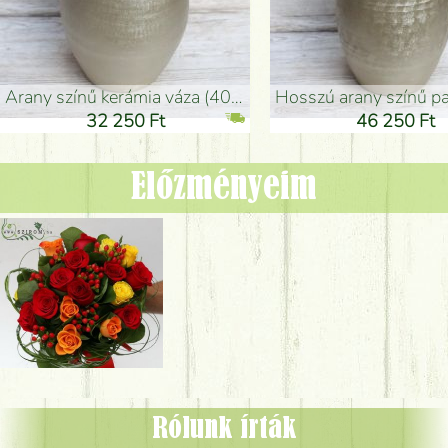
arany színű kerámia váza (40x26cm)
hosszú arany színű padlóváza
32 250 Ft
46 250 Ft
Előzményeim
Rólunk írták