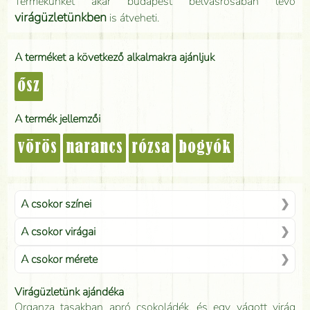
Termékünket akár budapest belvásrosában lévő
virágüzletünkben
is átveheti.
A terméket a következő alkalmakra ajánljuk
ősz
A termék jellemzői
vörös
narancs
rózsa
bogyók
A csokor színei
A csokor virágai
A csokor mérete
Virágüzletünk ajándéka
Organza tasakban apró csokoládék, és egy vágott virág