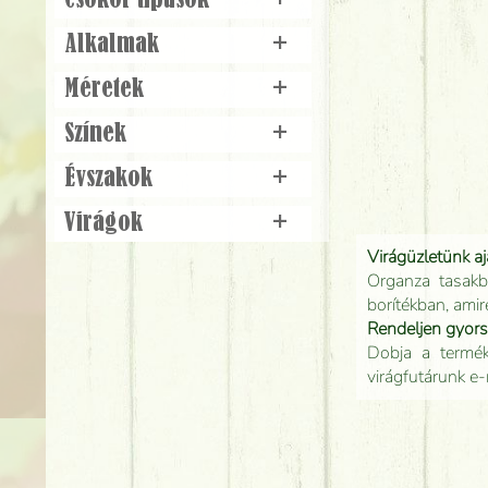
Csokor típusok
+
Alkalmak
+
Méretek
+
Színek
+
Évszakok
+
Virágok
+
Virágüzletünk a
Organza tasakb
borítékban, amir
Rendeljen gyor
Dobja a terméke
virágfutárunk e-