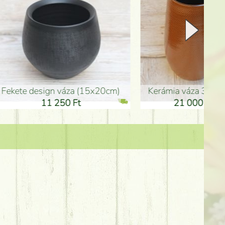
Kerámia váza 35*21cm
ballagó fiú fa betűző (10c
21 000 Ft
1 300 Ft