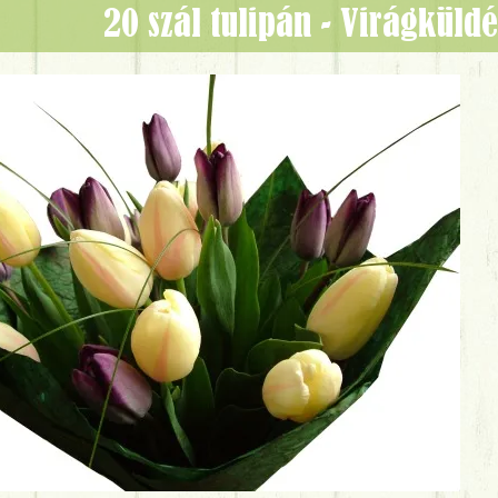
20 szál tulipán - Virágkül