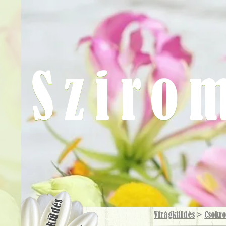
Sziro
Virágküldés
Virágküldés
>
Csokr