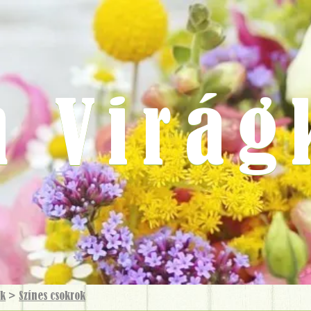
m Virág
ok
>
Színes csokrok