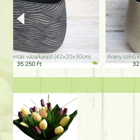
arany színű kerámia váza (40x26cm)
hosszú arany színű p
32 250 Ft
46 25