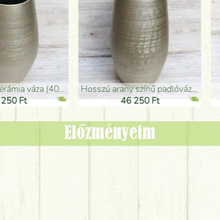
adlóváza (50x29cm)
fekete design váza (15x20cm)
0 Ft
11 250 Ft
Előzményeim