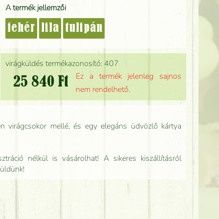
A termék jellemzői
fehér
lila
tulipán
virágküldés termékazonosító: 407
Ez a termék jelenleg sajnos
25 840 Ft
nem rendelhető.
n virágcsokor mellé, és egy elegáns üdvözlő kártya
tráció nélkül is vásárolhat! A sikeres kiszállításról
küldünk!