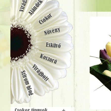
Ajándék
Csokor
Növény
Esküvő
Koszorú
Virágbolt
Szirom blog