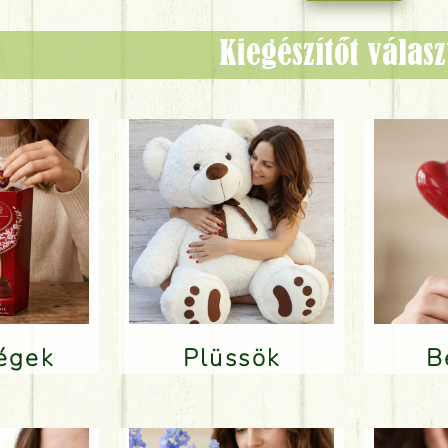
Kiegészítőt válas
ségek
Plüssök