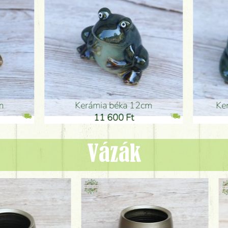
ia béka 12cm
Kerámia béka 12cm
1 600 Ft
11 600 Ft
Vázák