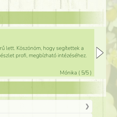
ű lett. Köszönöm, hogy segítettek a
észlet profi, megbízható intézéséhez.
Mónika
(
5
/5
)