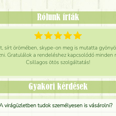
Rólunk írták
 sírt örömében, skype-on meg is mutatta gyönyör
ni. Gratulálok a rendeléshez kapcsolódó minden r
Csillagos ötös szolgáltatás!
Gyakori kérdések
A virágüzletben tudok személyesen is vásárolni?