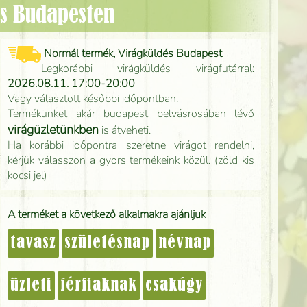
dés Budapesten
Normál termék, Virágküldés Budapest
Legkorábbi virágküldés virágfutárral:
2026.08.11. 17:00-20:00
Vagy választott későbbi időpontban.
Termékünket akár budapest belvásrosában lévő
virágüzletünkben
is átveheti.
Ha korábbi időpontra szeretne virágot rendelni,
kérjük válasszon a gyors termékeink közül. (zöld kis
kocsi jel)
A terméket a következő alkalmakra ajánljuk
tavasz
születésnap
névnap
üzleti
férfiaknak
csakúgy