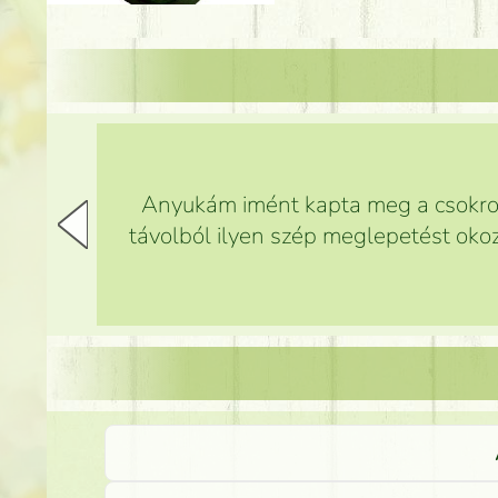
Anyukám imént kapta meg a csokrot,
távolból ilyen szép meglepetést okoz