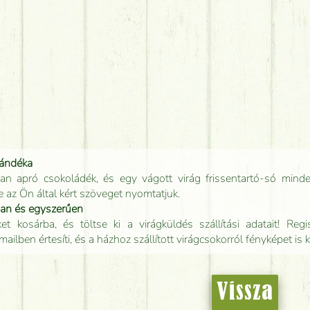
jándéka
an apró csokoládék, és egy vágott virág frissentartó-só minde
e az Ön által kért szöveget nyomtatjuk.
san és egyszerűen
t kosárba, és töltse ki a virágküldés szállítási adatait! Regisz
mailben értesíti, és a házhoz szállított virágcsokorról fényképet is 
Vissza