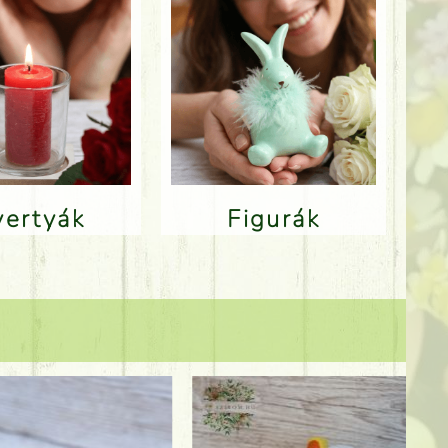
Gyertyák
Figurák