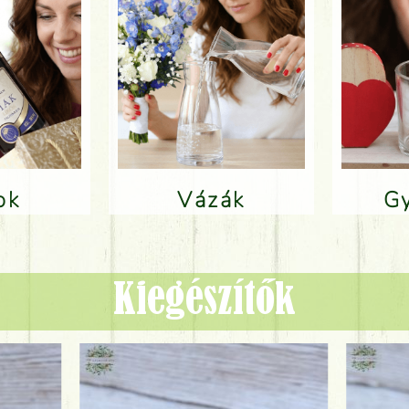
lok
Vázák
Kiegészítők