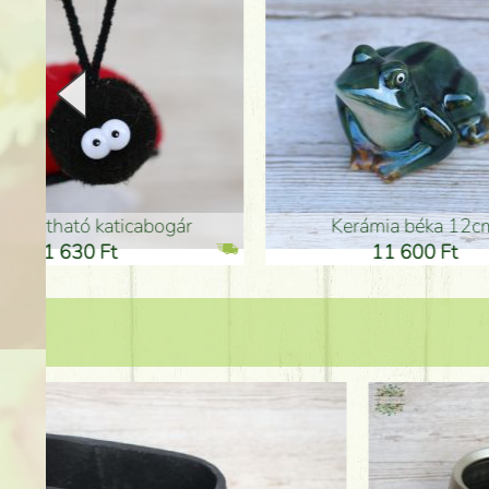
Kerámia béka 12cm
Kerám
11 600 Ft
1