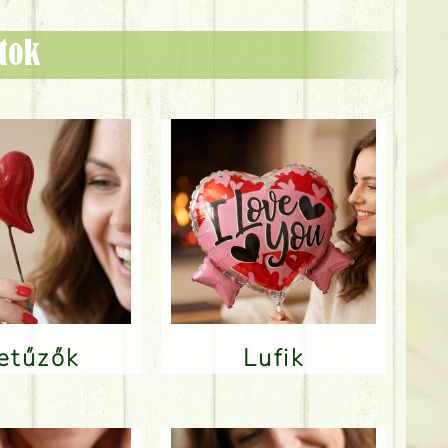
ztok
Betűzők
Lufik