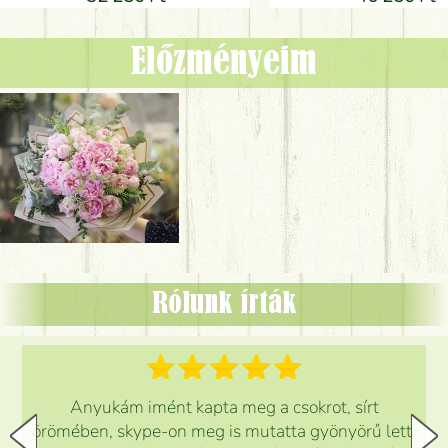
Előzményeim
Rólunk írták
Anyukám imént kapta meg a csokrot, sírt
örömében, skype-on meg is mutatta gyönyörű lett.