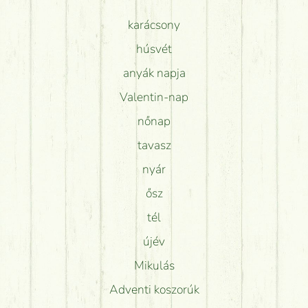
karácsony
húsvét
anyák napja
Valentin-nap
nőnap
tavasz
nyár
ősz
tél
újév
Mikulás
Adventi koszorúk