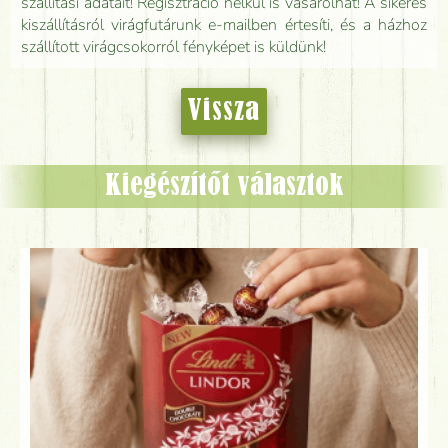
szállítási adatait! Regisztráció nélkül is vásárolhat! A sikeres
kiszállításról virágfutárunk e-mailben értesíti, és a házhoz
szállított virágcsokorról fényképet is küldünk!
Vissza
Kiegészítőt választok