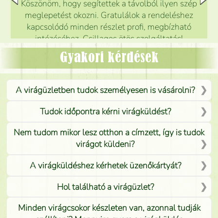
Köszönöm, hogy segítettek a távolból ilyen szép
meglepetést okozni. Gratulálok a rendeléshez
kapcsolódó minden részlet profi, megbízható
intézéséhez. Csillagos ötös szolgáltatás!
Mónika
(
5
/5
)
Gyakori kérdések
A virágüzletben tudok személyesen is vásárolni?
Tudok időpontra kérni virágküldést?
Nem tudom mikor lesz otthon a címzett, így is tudok
virágot küldeni?
A virágküldéshez kérhetek üzenőkártyát?
Hol található a virágüzlet?
Minden virágcsokor készleten van, azonnal tudják