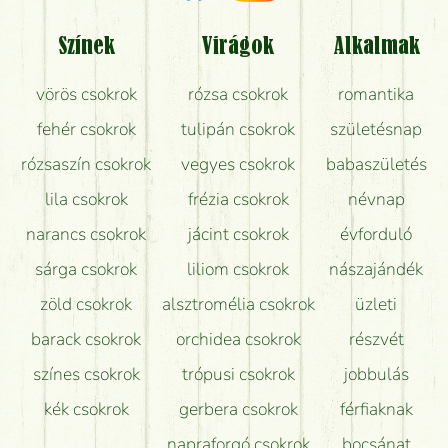
Tényleg azt kapom, ami a képen van?
Színek
Virágok
Alkalmak
Mit kell tudni a virágcsokrok szállításáról?
vörös csokrok
rózsa csokrok
romantika
Hogy marad a lehető legtovább friss a csokor?
fehér csokrok
tulipán csokrok
születésnap
Tudok adventi koszorút vásárolni boltban?
rózsaszín csokrok
vegyes csokrok
babaszületés
lila csokrok
frézia csokrok
névnap
narancs csokrok
jácint csokrok
évforduló
sárga csokrok
liliom csokrok
nászajándék
zöld csokrok
alsztromélia csokrok
üzleti
barack csokrok
orchidea csokrok
részvét
színes csokrok
trópusi csokrok
jobbulás
kék csokrok
gerbera csokrok
férfiaknak
napraforgó csokrok
bocsánat