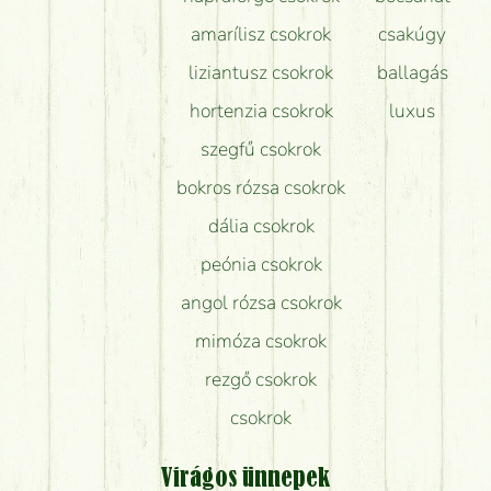
amarílisz csokrok
csakúgy
liziantusz csokrok
ballagás
hortenzia csokrok
luxus
szegfű csokrok
bokros rózsa csokrok
dália csokrok
peónia csokrok
angol rózsa csokrok
mimóza csokrok
rezgő csokrok
csokrok
Virágos ünnepek