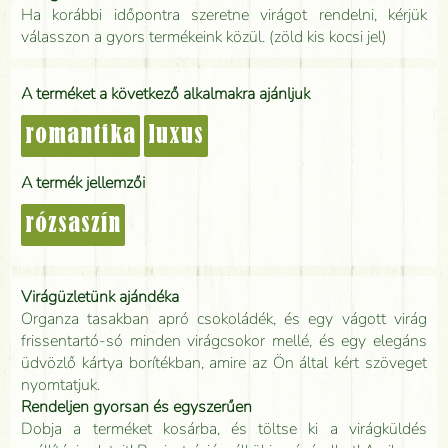
Ha korábbi időpontra szeretne virágot rendelni, kérjük
válasszon a gyors termékeink közül. (zöld kis kocsi jel)
A terméket a következő alkalmakra ajánljuk
romantika
luxus
A termék jellemzői
rózsaszín
Virágüzletünk ajándéka
Organza tasakban apró csokoládék, és egy vágott virág
frissentartó-só minden virágcsokor mellé, és egy elegáns
üdvözlő kártya borítékban, amire az Ön által kért szöveget
nyomtatjuk.
Rendeljen gyorsan és egyszerűen
Dobja a terméket kosárba, és töltse ki a virágküldés