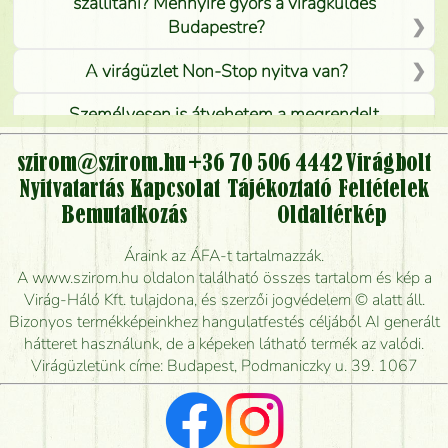
szállítani? Mennyire gyors a virágküldés
Budapestre?
A virágüzlet Non-Stop nyitva van?
Személyesen is átvehetem a megrendelt
virágcsokrot, vagy csak virágküldéssel, kiszállítással
kérhető?
szirom@szirom.hu
+36 70 506 4442
Virágbolt
Nyitvatartás
Kapcsolat
Tájékoztató
Feltételek
Vidékre is lehet rendelni?
Bemutatkozás
Oldaltérkép
Meddig rendelhetek virágküldést úgy, hogy még ma
Áraink az ÁFA-t tartalmazzák.
kiszállítsák?
A www.szirom.hu oldalon található összes tartalom és kép a
Virág-Háló Kft. tulajdona, és szerzői jogvédelem © alatt áll.
Mennyire gyorsan tudják elkészíteni a csokrot, és
Bizonyos termékképeinkhez hangulatfestés céljából AI generált
mikor tudják leghamarabb kiszállítani?
hátteret használunk, de a képeken látható termék az valódi.
Virágüzletünk címe: Budapest, Podmaniczky u. 39. 1067
Vörös rózsát keresek, van önöknél?
Milyen visszajelzést kapok a virágküldésről?