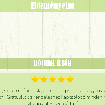
Előzményeim
Rólunk írták
 sírt örömében, skype-on meg is mutatta gyönyör
ni. Gratulálok a rendeléshez kapcsolódó minden r
Csillagos ötös szolgáltatás!