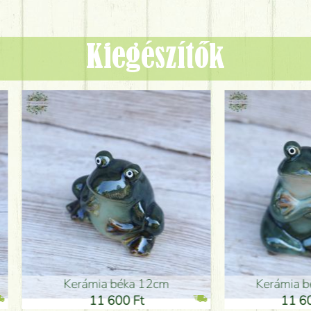
Kiegészítők
ia béka 12cm
Kerámia béka 12cm
1 600 Ft
11 600 Ft