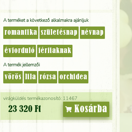
A terméket a következő alkalmakra ajánljuk
romantika
születésnap
névnap
évforduló
férfiaknak
A termék jellemzői
vörös
lila
rózsa
orchidea
virágküldés termékazonosító: 11467
Kosárba
23 320 Ft