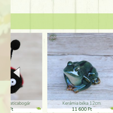
Kerámia béka 12cm
Kerám
11 600 Ft
1