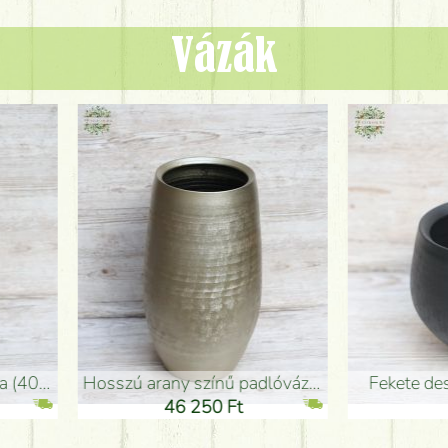
Vázák
adlóváza (50x29cm)
fekete design váza (15x20cm)
0 Ft
11 250 Ft