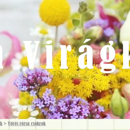
m Virág
ok
>
Vörös rózsa csokrok