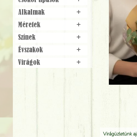
Csokor típusok
+
Alkalmak
+
Méretek
+
Színek
+
Évszakok
+
Virágok
+
Virágüzletünk a