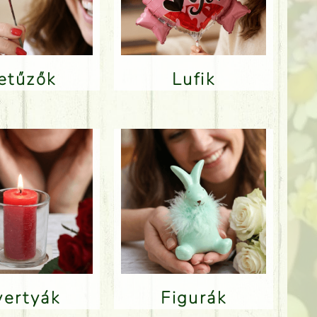
Betűzők
Lufik
Gyertyák
Figurák