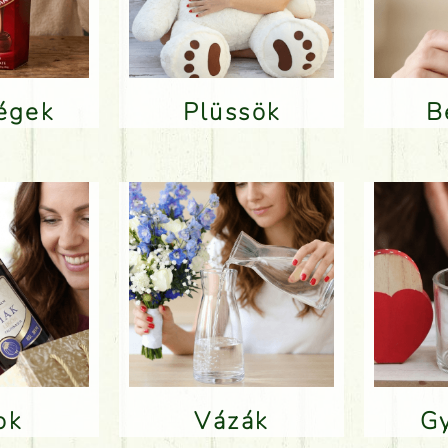
ségek
Plüssök
lok
Vázák