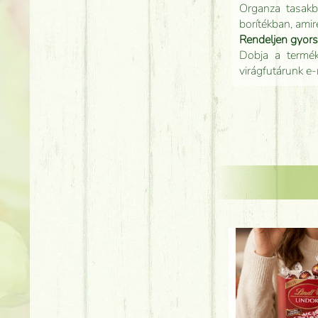
Organza tasakb
borítékban, amir
Rendeljen gyor
Dobja a terméke
virágfutárunk e-