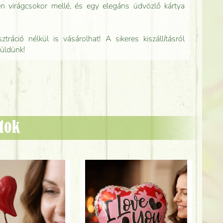
n virágcsokor mellé, és egy elegáns üdvözlő kártya
tráció nélkül is vásárolhat! A sikeres kiszállításról
küldünk!
ztok