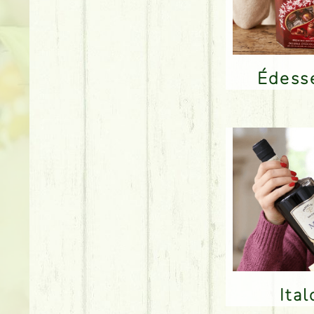
Édes
Ita