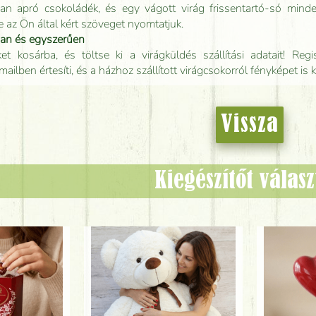
an apró csokoládék, és egy vágott virág frissentartó-só minde
e az Ön által kért szöveget nyomtatjuk.
san és egyszerűen
t kosárba, és töltse ki a virágküldés szállítási adatait! Regisz
mailben értesíti, és a házhoz szállított virágcsokorról fényképet is 
Vissza
Kiegészítőt válas