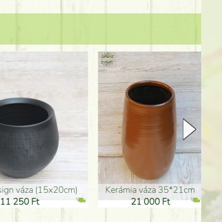
Kerámia váza 35*21cm
ballagó fiú fa betűző (10c
21 000 Ft
1 300 Ft