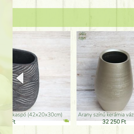
arany színű kerámia váza (40x26cm)
hosszú arany színű p
32 250 Ft
46 25