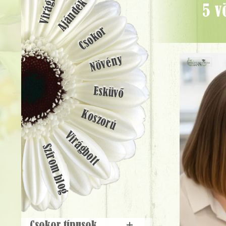
Ajándék
5 vörös rózsa 3 vanda orchideával, papírvázával - Virágküldés
Csokor
Növény
Esküvő
Koszorú
Virágbolt
Szirom blog