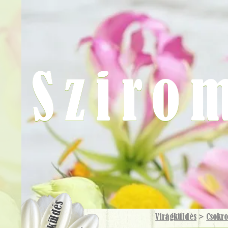
Sziro
Virágküldés
Virágküldés
>
Csokr