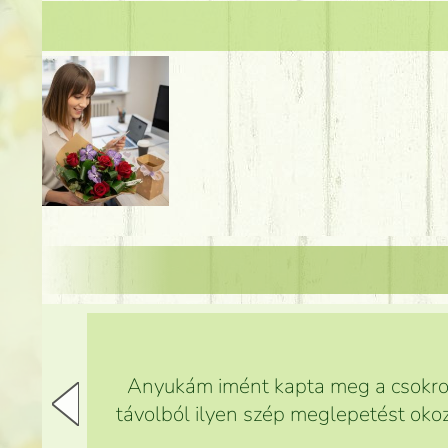
Anyukám imént kapta meg a csokrot,
távolból ilyen szép meglepetést okoz