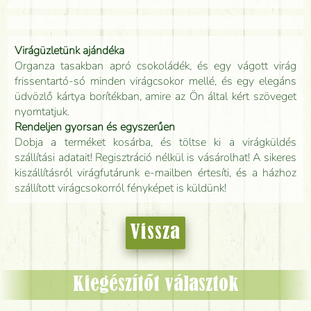
Virágüzletünk ajándéka
Organza tasakban apró csokoládék, és egy vágott virág
frissentartó-só minden virágcsokor mellé, és egy elegáns
üdvözlő kártya borítékban, amire az Ön által kért szöveget
nyomtatjuk.
Rendeljen gyorsan és egyszerűen
Dobja a terméket kosárba, és töltse ki a virágküldés
szállítási adatait! Regisztráció nélkül is vásárolhat! A sikeres
kiszállításról virágfutárunk e-mailben értesíti, és a házhoz
szállított virágcsokorról fényképet is küldünk!
Vissza
Kiegészítőt választok