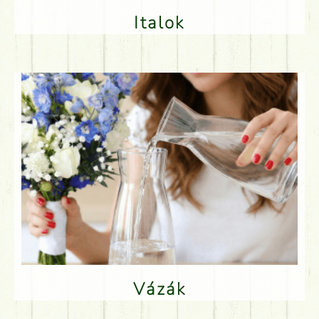
Italok
Vázák