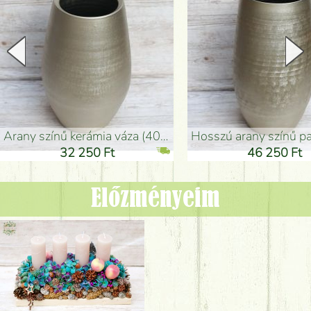
arany színű kerámia váza (40x26cm)
hosszú arany színű padlóváza
32 250 Ft
46 250 Ft
Előzményeim