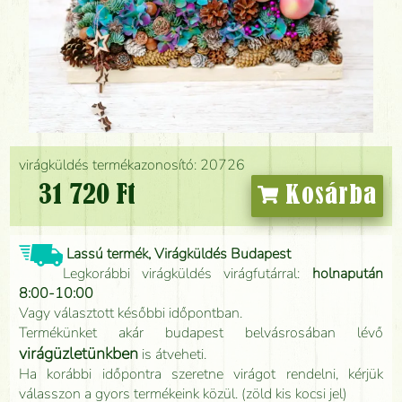
virágküldés termékazonosító: 20726
31 720 Ft
Kosárba
Lassú termék, Virágküldés Budapest
Legkorábbi virágküldés virágfutárral:
holnapután
8:00-10:00
Vagy választott későbbi időpontban.
Termékünket akár budapest belvásrosában lévő
virágüzletünkben
is átveheti.
Ha korábbi időpontra szeretne virágot rendelni, kérjük
válasszon a gyors termékeink közül. (zöld kis kocsi jel)