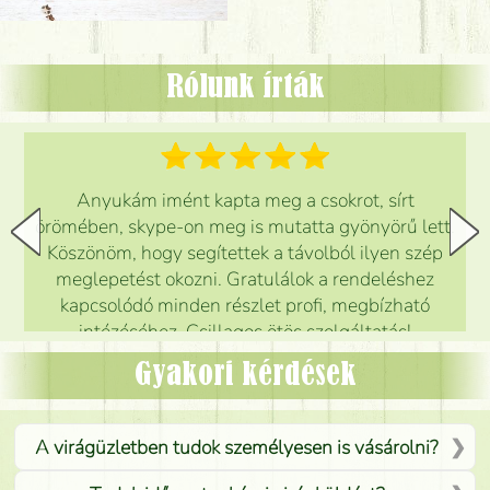
Rólunk írták
Anyukám imént kapta meg a csokrot, sírt
örömében, skype-on meg is mutatta gyönyörű lett.
Köszönöm, hogy segítettek a távolból ilyen szép
meglepetést okozni. Gratulálok a rendeléshez
kapcsolódó minden részlet profi, megbízható
intézéséhez. Csillagos ötös szolgáltatás!
Mónika
(
5
/5
)
Gyakori kérdések
A virágüzletben tudok személyesen is vásárolni?