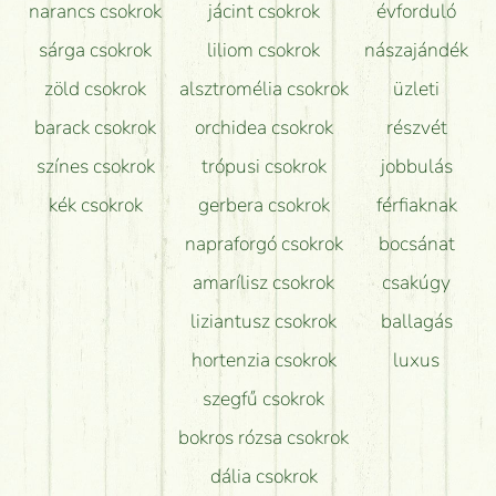
narancs csokrok
jácint csokrok
évforduló
sárga csokrok
liliom csokrok
nászajándék
zöld csokrok
alsztromélia csokrok
üzleti
barack csokrok
orchidea csokrok
részvét
színes csokrok
trópusi csokrok
jobbulás
kék csokrok
gerbera csokrok
férfiaknak
napraforgó csokrok
bocsánat
amarílisz csokrok
csakúgy
liziantusz csokrok
ballagás
hortenzia csokrok
luxus
szegfű csokrok
bokros rózsa csokrok
dália csokrok