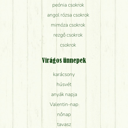
peónia csokrok
angol rózsa csokrok
mimóza csokrok
rezgő csokrok
csokrok
Virágos ünnepek
karácsony
húsvét
anyák napja
Valentin-nap
nőnap
tavasz