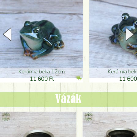
Kerámia béka 12cm
Kerámia bé
11 600 Ft
11 600
Vázák