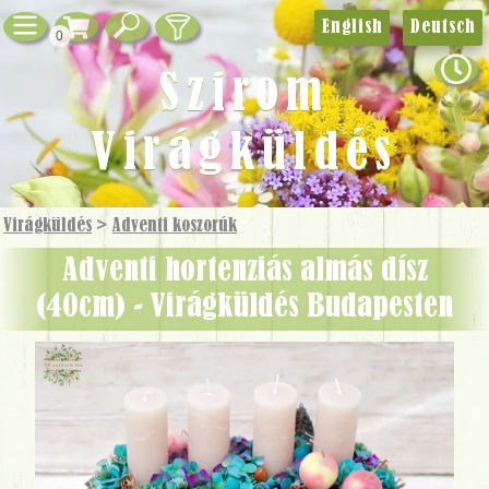
English
Deutsch
0
Szirom
Virágküldés
Virágküldés
>
Adventi koszorúk
Adventi hortenziás almás dísz
(40cm) - Virágküldés Budapesten