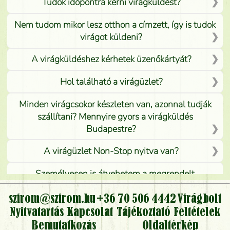
Tudok időpontra kérni virágküldést?
Nem tudom mikor lesz otthon a címzett, így is tudok
virágot küldeni?
A virágküldéshez kérhetek üzenőkártyát?
Hol található a virágüzlet?
Minden virágcsokor készleten van, azonnal tudják
szállítani? Mennyire gyors a virágküldés
Budapestre?
A virágüzlet Non-Stop nyitva van?
Személyesen is átvehetem a megrendelt
virágcsokrot, vagy csak virágküldéssel, kiszállítással
kérhető?
szirom@szirom.hu
+36 70 506 4442
Virágbolt
Nyitvatartás
Kapcsolat
Tájékoztató
Feltételek
Vidékre is lehet rendelni?
Bemutatkozás
Oldaltérkép