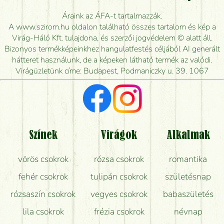
Meddig rendelhetek virágküldést úgy, hogy még ma
Áraink az ÁFA-t tartalmazzák.
kiszállítsák?
A www.szirom.hu oldalon található összes tartalom és kép a
Virág-Háló Kft. tulajdona, és szerzői jogvédelem © alatt áll.
Mennyire gyorsan tudják elkészíteni a csokrot, és
Bizonyos termékképeinkhez hangulatfestés céljából AI generált
mikor tudják leghamarabb kiszállítani?
hátteret használunk, de a képeken látható termék az valódi.
Virágüzletünk címe: Budapest, Podmaniczky u. 39. 1067
Vörös rózsát keresek, van önöknél?
Milyen visszajelzést kapok a virágküldésről?
Tényleg azt kapom, ami a képen van?
Színek
Virágok
Alkalmak
Mit kell tudni a virágcsokrok szállításáról?
vörös csokrok
rózsa csokrok
romantika
Hogy marad a lehető legtovább friss a csokor?
fehér csokrok
tulipán csokrok
születésnap
Tudok adventi koszorút vásárolni boltban?
rózsaszín csokrok
vegyes csokrok
babaszületés
lila csokrok
frézia csokrok
névnap