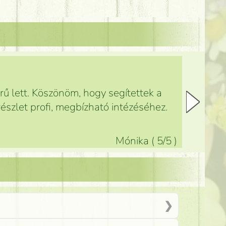
ű lett. Köszönöm, hogy segítettek a
észlet profi, megbízható intézéséhez.
Mónika
(
5
/5
)