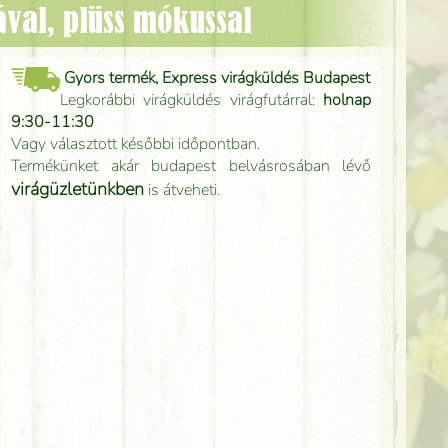
ával, plüss mókussal
Gyors termék, Express virágküldés Budapest
Legkorábbi virágküldés virágfutárral:
holnap
9:30-11:30
Vagy választott későbbi időpontban.
Termékünket akár budapest belvásrosában lévő
virágüzletünkben
is átveheti.