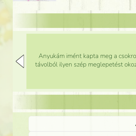
Anyukám imént kapta meg a csokrot,
távolból ilyen szép meglepetést okoz