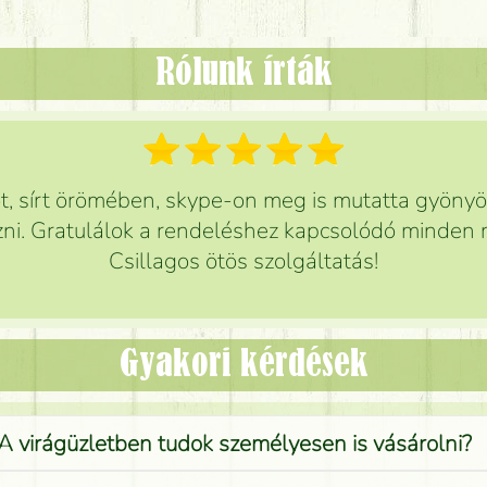
Rólunk írták
 sírt örömében, skype-on meg is mutatta gyönyör
ni. Gratulálok a rendeléshez kapcsolódó minden r
Csillagos ötös szolgáltatás!
Gyakori kérdések
A virágüzletben tudok személyesen is vásárolni?