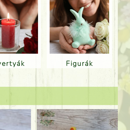
Gyertyák
Figurák