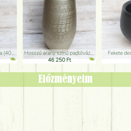
adlóváza (50x29cm)
fekete design váza (15x20cm)
0 Ft
11 250 Ft
Előzményeim