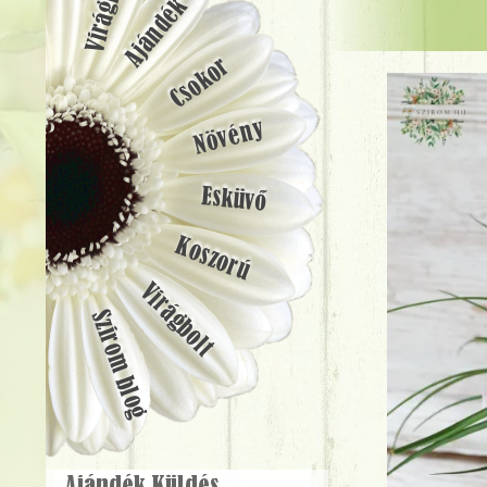
Ajándék
Csokor
Növény
Esküvő
Koszorú
Virágbolt
Szirom blog