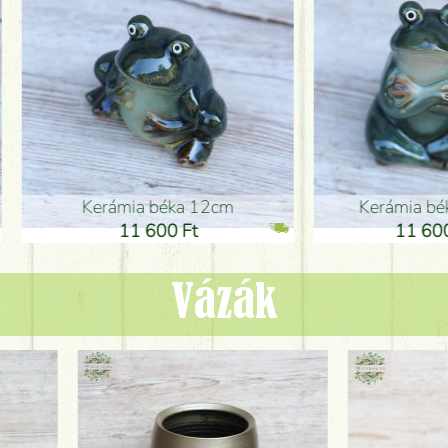
ia béka 12cm
Kerámia béka 12cm
1 600 Ft
11 600 Ft
Vázák