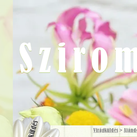
Sziro
Virágküldés
Virágküldés
>
Ajánd