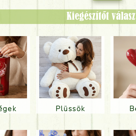
Kiegészítőt válas
ségek
Plüssök