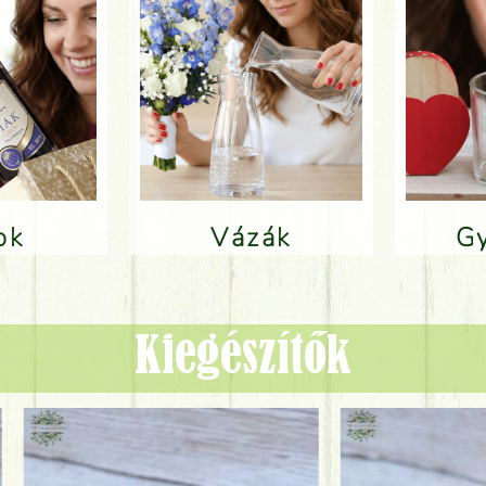
lok
Vázák
Kiegészítők