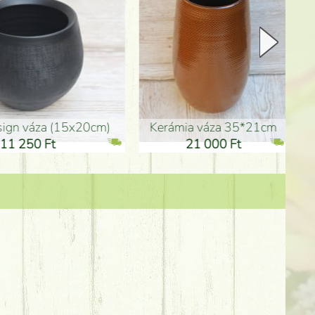
Kerámia váza 35*21cm
ballagó fiú fa betűző (10c
21 000 Ft
1 300 Ft