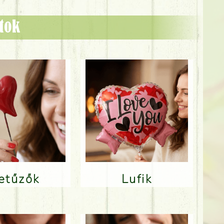
ztok
Betűzők
Lufik