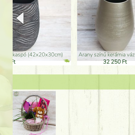
arany színű kerámia váza (40x26cm)
hosszú arany színű p
32 250 Ft
46 25