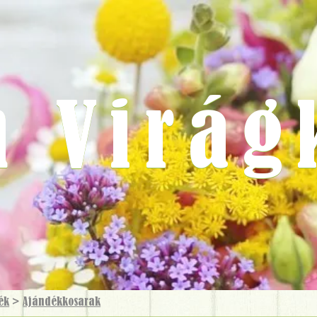
m Virág
ék
>
Ajándék­kosarak