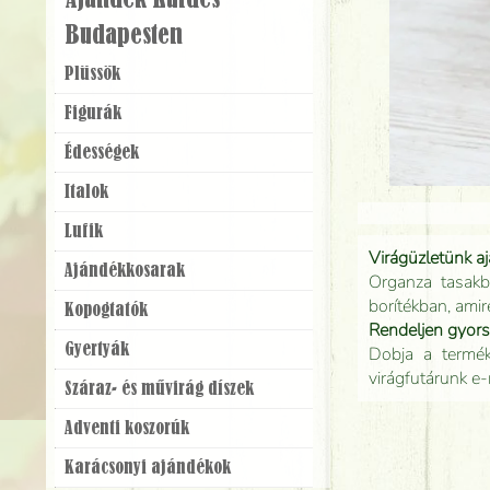
Ajándék Küldés
Budapesten
Plüssök
Figurák
Édességek
Italok
Lufik
Virágüzletünk a
Ajándék­kosarak
Organza tasakb
borítékban, amir
Kopogtatók
Rendeljen gyor
Gyertyák
Dobja a terméke
virágfutárunk e-
Száraz- és művirág díszek
Adventi koszorúk
Karácsonyi ajándékok