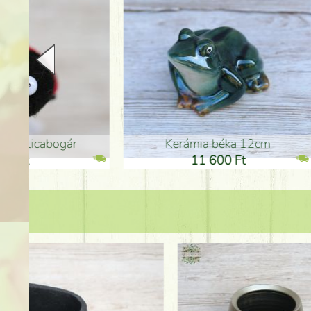
Kerámia béka 12cm
Kerám
11 600 Ft
1