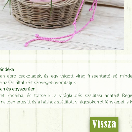
jándéka
an apró csokoládék, és egy vágott virág frissentartó-só minde
e az Ön által kért szöveget nyomtatjuk.
san és egyszerűen
t kosárba, és töltse ki a virágküldés szállítási adatait! Regisz
mailben értesíti, és a házhoz szállított virágcsokorról fényképet is 
Vissza