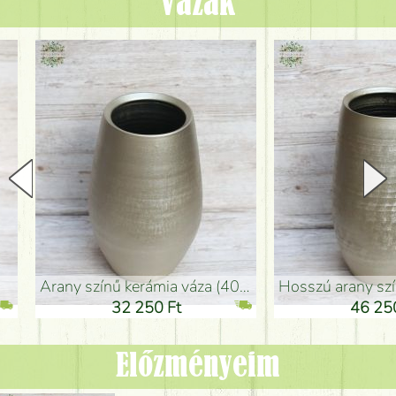
Vázák
arany színű kerámia váza (40x26cm)
hosszú arany színű padlóváza
32 250 Ft
46 250 Ft
Előzményeim