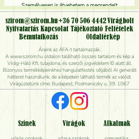
Személyesen is átvehetem a megrendelt
virágcsokrot, vagy csak virágküldéssel, kiszállítással
kérhető?
szirom@szirom.hu
+36 70 506 4442
Virágbolt
Nyitvatartás
Kapcsolat
Tájékoztató
Feltételek
Vidékre is lehet rendelni?
Bemutatkozás
Oldaltérkép
Meddig rendelhetek virágküldést úgy, hogy még ma
Áraink az ÁFA-t tartalmazzák.
kiszállítsák?
A www.szirom.hu oldalon található összes tartalom és kép a
Virág-Háló Kft. tulajdona, és szerzői jogvédelem © alatt áll.
Mennyire gyorsan tudják elkészíteni a csokrot, és
Bizonyos termékképeinkhez hangulatfestés céljából AI generált
mikor tudják leghamarabb kiszállítani?
hátteret használunk, de a képeken látható termék az valódi.
Virágüzletünk címe: Budapest, Podmaniczky u. 39. 1067
Vörös rózsát keresek, van önöknél?
Milyen visszajelzést kapok a virágküldésről?
Tényleg azt kapom, ami a képen van?
Színek
Virágok
Alkalmak
Mit kell tudni a virágcsokrok szállításáról?
vörös csokrok
rózsa csokrok
romantika