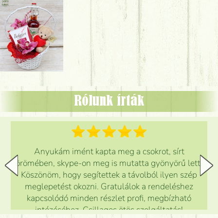
Rólunk írták
Anyukám imént kapta meg a csokrot, sírt
örömében, skype-on meg is mutatta gyönyörű lett.
Köszönöm, hogy segítettek a távolból ilyen szép
meglepetést okozni. Gratulálok a rendeléshez
kapcsolódó minden részlet profi, megbízható
intézéséhez. Csillagos ötös szolgáltatás!