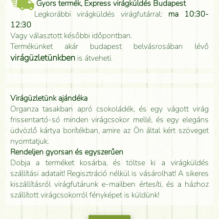
Gyors termék, Express virágküldés Budapest
Legkorábbi virágküldés virágfutárral:
ma 10:30-
12:30
Vagy választott későbbi időpontban.
Termékünket akár budapest belvásrosában lévő
virágüzletünkben
is átveheti.
Virágüzletünk ajándéka
Organza tasakban apró csokoládék, és egy vágott virág
frissentartó-só minden virágcsokor mellé, és egy elegáns
üdvözlő kártya borítékban, amire az Ön által kért szöveget
nyomtatjuk.
Rendeljen gyorsan és egyszerűen
Dobja a terméket kosárba, és töltse ki a virágküldés
szállítási adatait! Regisztráció nélkül is vásárolhat! A sikeres
kiszállításról virágfutárunk e-mailben értesíti, és a házhoz
szállított virágcsokorról fényképet is küldünk!