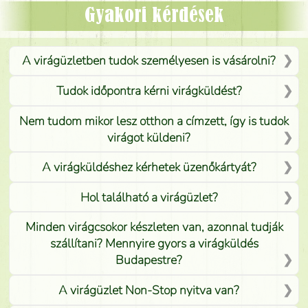
Mónika
(
5
/5
)
Gyakori kérdések
A virágüzletben tudok személyesen is vásárolni?
Tudok időpontra kérni virágküldést?
Nem tudom mikor lesz otthon a címzett, így is tudok
virágot küldeni?
A virágküldéshez kérhetek üzenőkártyát?
Hol található a virágüzlet?
Minden virágcsokor készleten van, azonnal tudják
szállítani? Mennyire gyors a virágküldés
Budapestre?
A virágüzlet Non-Stop nyitva van?