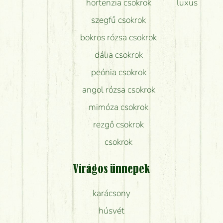
hortenzia csokrok
luxus
szegfű csokrok
bokros rózsa csokrok
dália csokrok
peónia csokrok
angol rózsa csokrok
mimóza csokrok
rezgő csokrok
csokrok
Virágos ünnepek
karácsony
húsvét