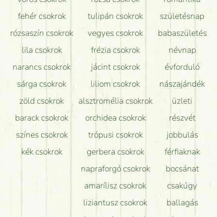
Hogy marad a lehető legtovább friss a csokor?
fehér csokrok
tulipán csokrok
születésnap
Tudok adventi koszorút vásárolni boltban?
rózsaszín csokrok
vegyes csokrok
babaszületés
lila csokrok
frézia csokrok
névnap
narancs csokrok
jácint csokrok
évforduló
sárga csokrok
liliom csokrok
nászajándék
zöld csokrok
alsztromélia csokrok
üzleti
barack csokrok
orchidea csokrok
részvét
színes csokrok
trópusi csokrok
jobbulás
kék csokrok
gerbera csokrok
férfiaknak
napraforgó csokrok
bocsánat
amarílisz csokrok
csakúgy
liziantusz csokrok
ballagás