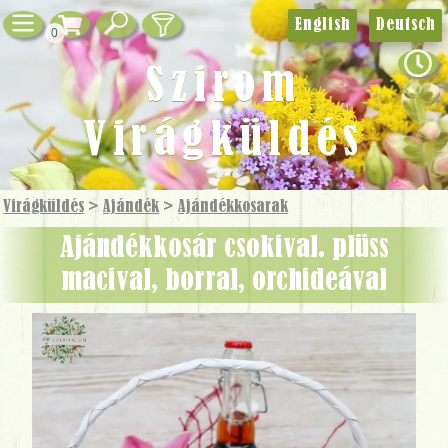
English
Deutsch
0
Szirom
Virágküldés
Virágküldés
>
Ajándék
>
Ajándék­kosarak
Ajándékkosár csokival. plüss
macival, borral, orchideával