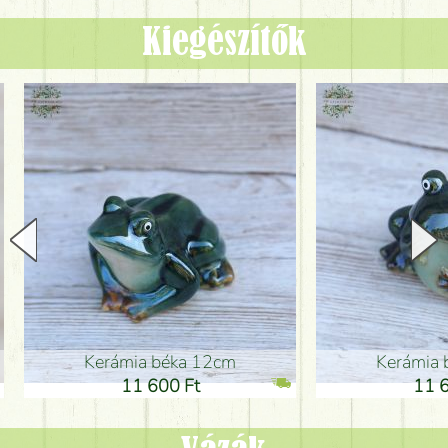
Kiegészítők
Kerámia béka 12cm
Kerámia bé
11 600 Ft
11 600