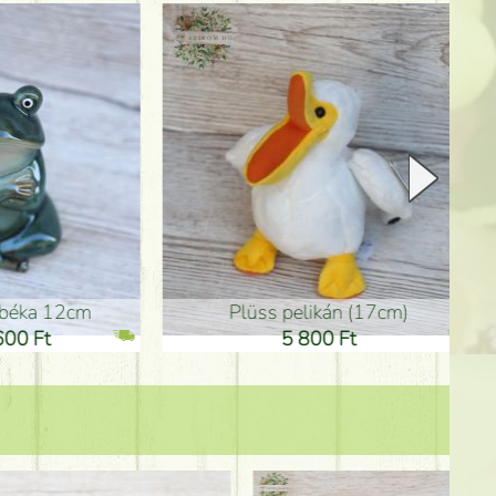
plüss pelikán (17cm)
Anyák-na
5 800 Ft
3 600