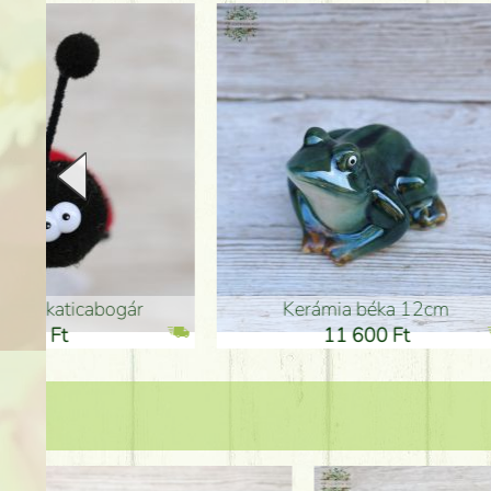
Kerámia béka 12cm
Kerám
11 600 Ft
1