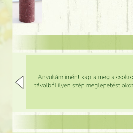
Anyukám imént kapta meg a csokrot,
távolból ilyen szép meglepetést okoz