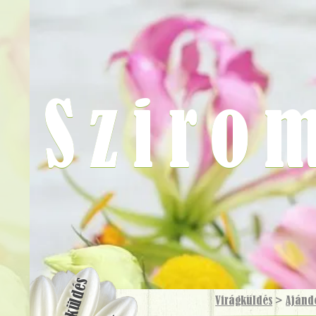
Sziro
Virágküldés
Virágküldés
>
Ajánd