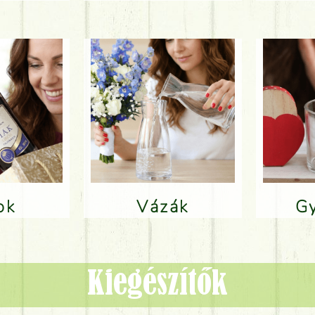
lok
Vázák
Kiegészítők