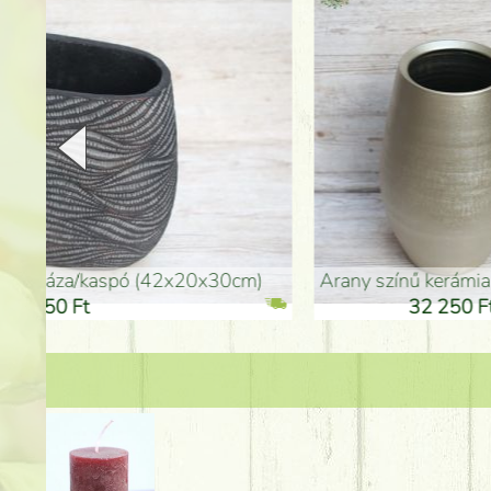
arany színű kerámia váza (40x26cm)
hosszú arany színű p
32 250 Ft
46 25