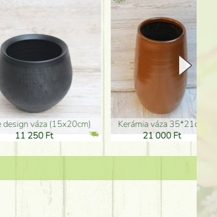
Kerámia váza 35*21cm
ballagó fiú fa betűző (10c
21 000 Ft
1 300 Ft