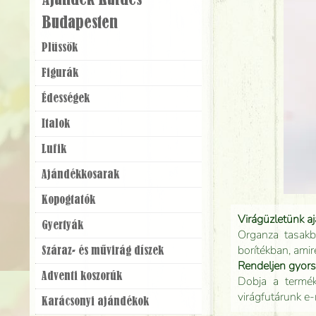
Ajándék Küldés
Budapesten
Plüssök
Figurák
Édességek
Italok
Lufik
Ajándék­kosarak
Kopogtatók
Virágüzletünk a
Gyertyák
Organza tasakb
borítékban, amir
Száraz- és művirág díszek
Rendeljen gyor
Adventi koszorúk
Dobja a terméke
virágfutárunk e-
Karácsonyi ajándékok