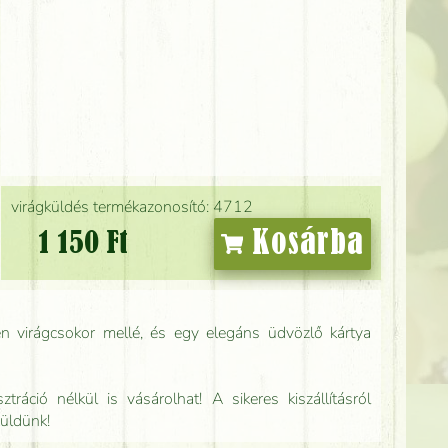
virágküldés termékazonosító: 4712
Kosárba
1 150 Ft
n virágcsokor mellé, és egy elegáns üdvözlő kártya
tráció nélkül is vásárolhat! A sikeres kiszállításról
küldünk!