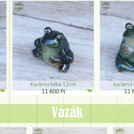
ia béka 12cm
Kerámia béka 12cm
1 600 Ft
11 600 Ft
Vázák