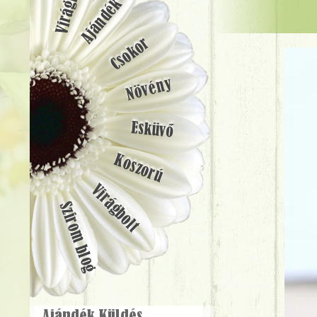
Ajándék
Csokor
Növény
Esküvő
Koszorú
Virágbolt
Szirom blog