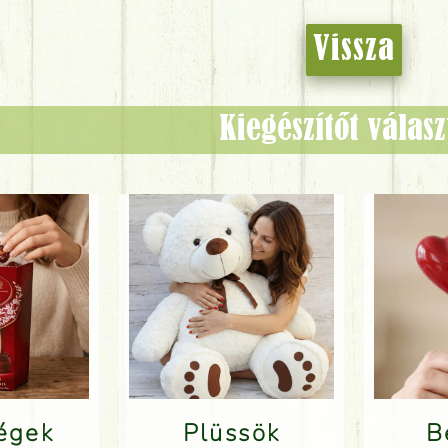
Vissza
Kiegészítőt válas
ségek
Plüssök