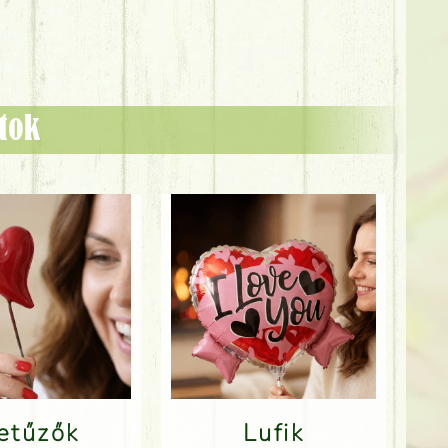
ztok
Betűzők
Lufik