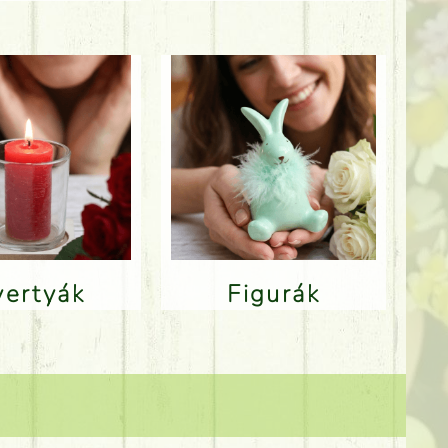
Gyertyák
Figurák