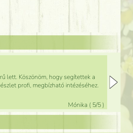
ű lett. Köszönöm, hogy segítettek a
észlet profi, megbízható intézéséhez.
Mónika
(
5
/5
)