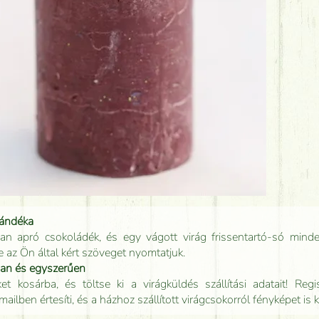
jándéka
an apró csokoládék, és egy vágott virág frissentartó-só minde
e az Ön által kért szöveget nyomtatjuk.
san és egyszerűen
t kosárba, és töltse ki a virágküldés szállítási adatait! Regisz
mailben értesíti, és a házhoz szállított virágcsokorról fényképet is 