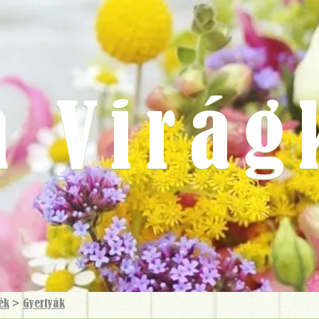
m Virág
ék
>
Gyertyák