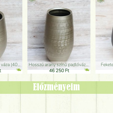
adlóváza (50x29cm)
fekete design váza (15x20cm)
0 Ft
11 250 Ft
Előzményeim