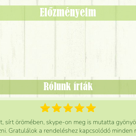
Előzményeim
Rólunk írták
 sírt örömében, skype-on meg is mutatta gyönyör
ni. Gratulálok a rendeléshez kapcsolódó minden r