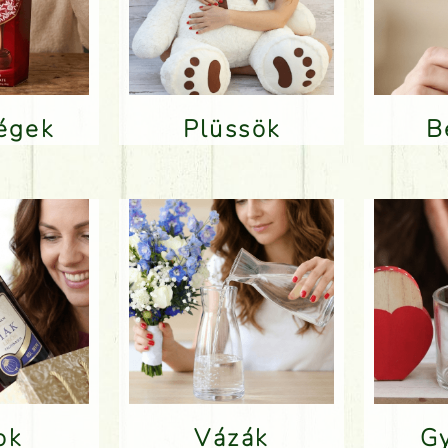
ségek
Plüssök
lok
Vázák