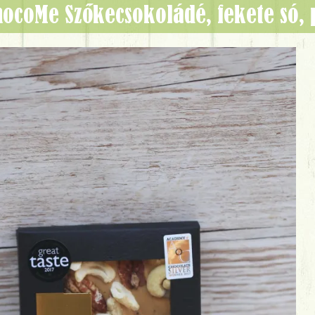
ChocoMe Szőkecsokoládé, fekete só,