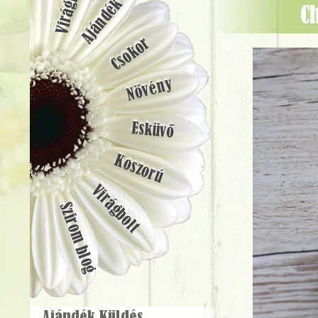
Ajándék
Csokor
Növény
Esküvő
Koszorú
Virágbolt
Szirom blog