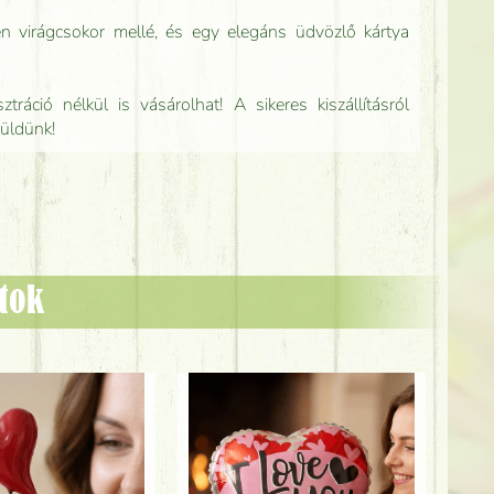
n virágcsokor mellé, és egy elegáns üdvözlő kártya
tráció nélkül is vásárolhat! A sikeres kiszállításról
küldünk!
ztok