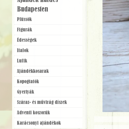
Ajándék Küldés
Budapesten
Plüssök
Figurák
Édességek
Italok
Lufik
Ajándék­kosarak
Kopogtatók
Gyertyák
Száraz- és művirág díszek
Adventi koszorúk
Karácsonyi ajándékok