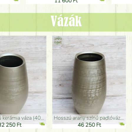
1 600 Ft
11 600 Ft
Vázák
adlóváza (50x29cm)
fekete design váza (15x20cm)
0 Ft
11 250 Ft