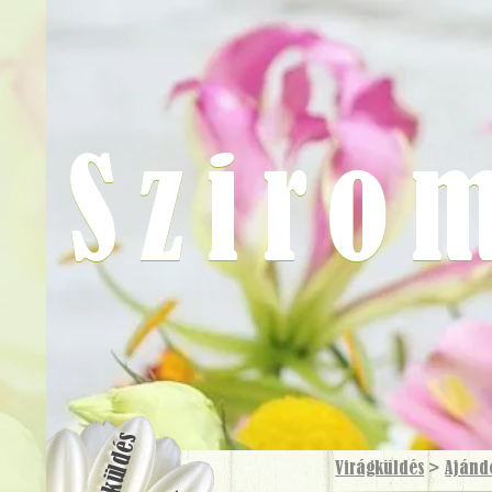
Sziro
Virágküldés
Virágküldés
>
Ajánd