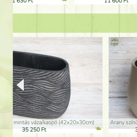
11 600 Ft
1
arany színű kerámia váza (40x26cm)
hosszú arany színű p
32 250 Ft
46 25