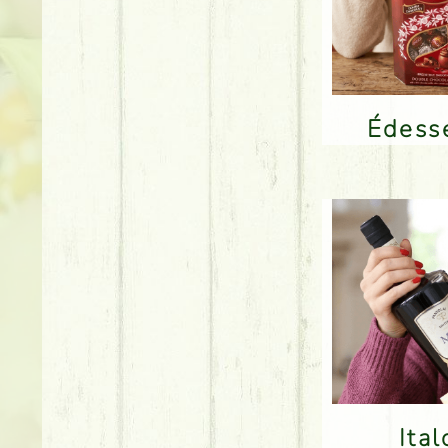
Édes
Ita