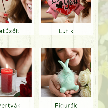
Betűzők
Lufik
Gyertyák
Figurák