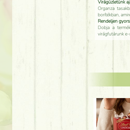
Virágüzletünk a
Organza tasakb
borítékban, amir
Rendeljen gyor
Dobja a terméke
virágfutárunk e-