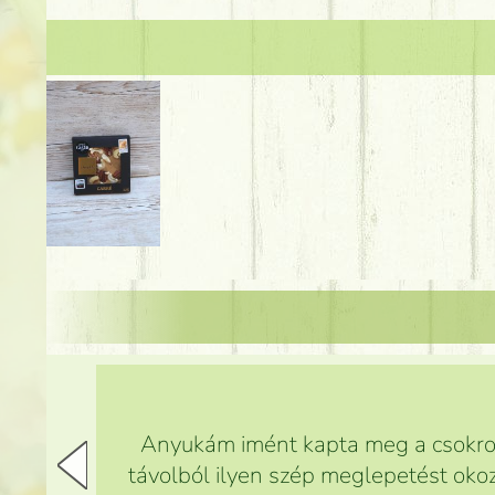
Anyukám imént kapta meg a csokrot,
távolból ilyen szép meglepetést okoz