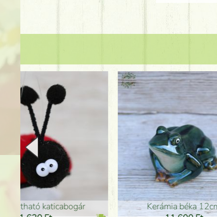
Kerámia béka 12cm
Kerám