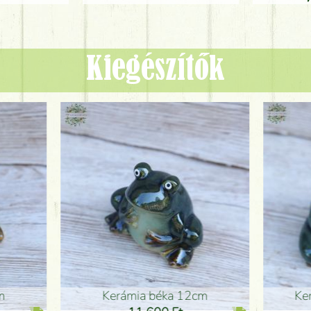
Kiegészítők
ia béka 12cm
Kerámia béka 12cm