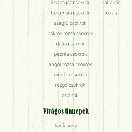
liziantusz csokrok
ballagás
hortenzia csokrok
luxus
szegfű csokrok
bokros rózsa csokrok
dália csokrok
peónia csokrok
angol rózsa csokrok
mimóza csokrok
rezgő csokrok
csokrok
Virágos ünnepek
karácsony