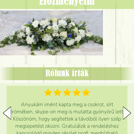
Előzményeim
Rólunk írták
Anyukám imént kapta meg a csokrot, sírt
örömében, skype-on meg is mutatta gyönyörű lett.
Köszönöm, hogy segítettek a távolból ilyen szép
meglepetést okozni. Gratulálok a rendeléshez
kapcsolódó minden részlet profi, megbízható