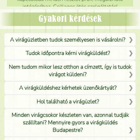
intézéséhez. Csillagos ötös szolgáltatás!
Mónika
(
5
/5
)
Gyakori kérdések
A virágüzletben tudok személyesen is vásárolni?
Tudok időpontra kérni virágküldést?
Nem tudom mikor lesz otthon a címzett, így is tudok
virágot küldeni?
A virágküldéshez kérhetek üzenőkártyát?
Hol található a virágüzlet?
Minden virágcsokor készleten van, azonnal tudják
szállítani? Mennyire gyors a virágküldés
Budapestre?