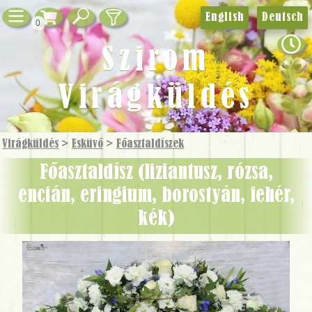
English
Deutsch
0
Szirom
Virágküldés
Virágküldés
>
Esküvő
>
Főasztaldíszek
Főasztaldísz (liziantusz, rózsa,
encián, eringium, borostyán, fehér,
kék)