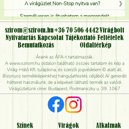
A virágüzlet Non-Stop nyitva van?
Személyesen is átvehetem a megrendelt
virágcsokrot, vagy csak virágküldéssel, kiszállítással
kérhető?
szirom@szirom.hu
+36 70 506 4442
Virágbolt
Nyitvatartás
Kapcsolat
Tájékoztató
Feltételek
Vidékre is lehet rendelni?
Bemutatkozás
Oldaltérkép
Meddig rendelhetek virágküldést úgy, hogy még ma
Áraink az ÁFA-t tartalmazzák.
kiszállítsák?
A www.szirom.hu oldalon található összes tartalom és kép a
Virág-Háló Kft. tulajdona, és szerzői jogvédelem © alatt áll.
Mennyire gyorsan tudják elkészíteni a csokrot, és
Bizonyos termékképeinkhez hangulatfestés céljából AI generált
mikor tudják leghamarabb kiszállítani?
hátteret használunk, de a képeken látható termék az valódi.
Virágüzletünk címe: Budapest, Podmaniczky u. 39. 1067
Vörös rózsát keresek, van önöknél?
Milyen visszajelzést kapok a virágküldésről?
Tényleg azt kapom, ami a képen van?
Színek
Virágok
Alkalmak