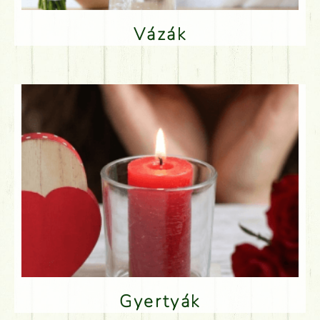
Vázák
Gyertyák