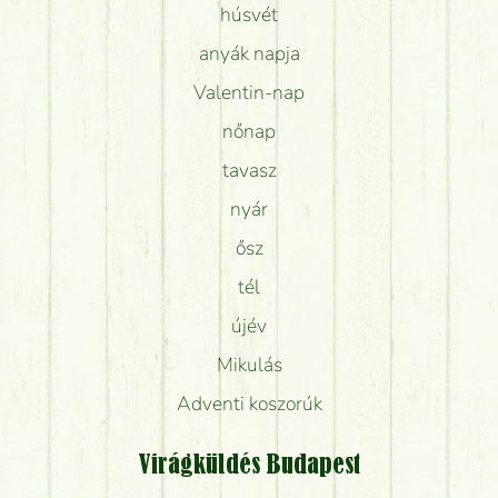
húsvét
anyák napja
Valentin-nap
nőnap
tavasz
nyár
ősz
tél
újév
Mikulás
Adventi koszorúk
Virágküldés Budapest