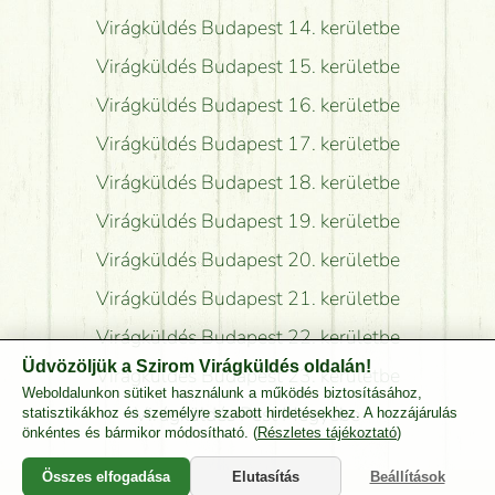
Virágküldés Budapest 14. kerületbe
Virágküldés Budapest 15. kerületbe
Virágküldés Budapest 16. kerületbe
Virágküldés Budapest 17. kerületbe
Virágküldés Budapest 18. kerületbe
Virágküldés Budapest 19. kerületbe
Virágküldés Budapest 20. kerületbe
Virágküldés Budapest 21. kerületbe
Virágküldés Budapest 22. kerületbe
Üdvözöljük a Szirom Virágküldés oldalán!
Virágküldés Budapest 23. kerületbe
Weboldalunkon sütiket használunk a működés biztosításához,
Virágküldés Pest Megyébe
statisztikákhoz és személyre szabott hirdetésekhez. A hozzájárulás
önkéntes és bármikor módosítható. (
Részletes tájékoztató
)
Összes elfogadása
Elutasítás
Beállítások