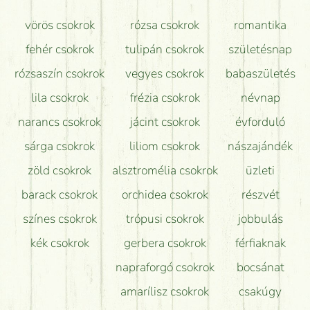
Mit kell tudni a virágcsokrok szállításáról?
vörös csokrok
rózsa csokrok
romantika
Hogy marad a lehető legtovább friss a csokor?
fehér csokrok
tulipán csokrok
születésnap
Tudok adventi koszorút vásárolni boltban?
rózsaszín csokrok
vegyes csokrok
babaszületés
lila csokrok
frézia csokrok
névnap
narancs csokrok
jácint csokrok
évforduló
sárga csokrok
liliom csokrok
nászajándék
zöld csokrok
alsztromélia csokrok
üzleti
barack csokrok
orchidea csokrok
részvét
színes csokrok
trópusi csokrok
jobbulás
kék csokrok
gerbera csokrok
férfiaknak
napraforgó csokrok
bocsánat
amarílisz csokrok
csakúgy