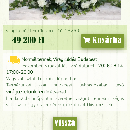
virágküldés termékazonosító: 13269
49 200 Ft
Kosárba
Normál termék, Virágküldés Budapest
Legkorábbi virágküldés virágfutárral:
2026.08.14.
17:00-20:00
Vagy választott későbbi időpontban.
Termékünket akár budapest belvásrosában lévő
virágüzletünkben
is átveheti.
Ha korábbi időpontra szeretne virágot rendelni, kérjük
válasszon a gyors termékeink közül. (zöld kis kocsi jel)
Vissza