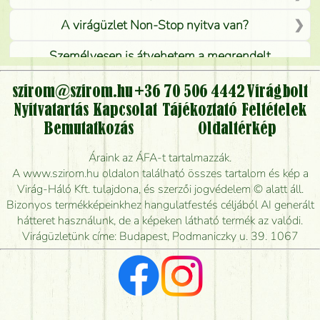
A virágüzlet Non-Stop nyitva van?
Személyesen is átvehetem a megrendelt
virágcsokrot, vagy csak virágküldéssel, kiszállítással
kérhető?
szirom@szirom.hu
+36 70 506 4442
Virágbolt
Nyitvatartás
Kapcsolat
Tájékoztató
Feltételek
Vidékre is lehet rendelni?
Bemutatkozás
Oldaltérkép
Meddig rendelhetek virágküldést úgy, hogy még ma
Áraink az ÁFA-t tartalmazzák.
kiszállítsák?
A www.szirom.hu oldalon található összes tartalom és kép a
Virág-Háló Kft. tulajdona, és szerzői jogvédelem © alatt áll.
Mennyire gyorsan tudják elkészíteni a csokrot, és
Bizonyos termékképeinkhez hangulatfestés céljából AI generált
mikor tudják leghamarabb kiszállítani?
hátteret használunk, de a képeken látható termék az valódi.
Virágüzletünk címe: Budapest, Podmaniczky u. 39. 1067
Vörös rózsát keresek, van önöknél?
Milyen visszajelzést kapok a virágküldésről?
Tényleg azt kapom, ami a képen van?