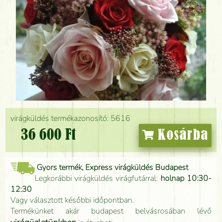
virágküldés termékazonosító: 5616
36 600 Ft
Kosárba
Gyors termék, Express virágküldés Budapest
Legkorábbi virágküldés virágfutárral:
holnap 10:30-
12:30
Vagy választott későbbi időpontban.
Termékünket akár budapest belvásrosában lévő