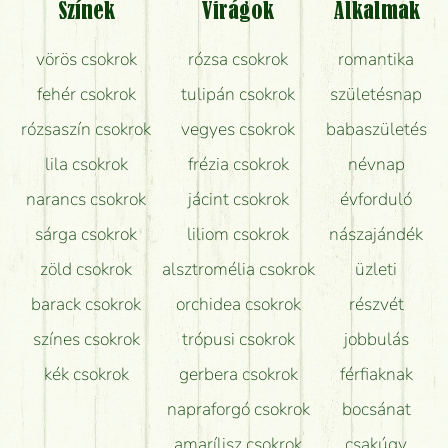
Színek
Virágok
Alkalmak
Mit kell tudni a virágcsokrok szállításáról?
vörös csokrok
rózsa csokrok
romantika
Hogy marad a lehető legtovább friss a csokor?
fehér csokrok
tulipán csokrok
születésnap
Tudok adventi koszorút vásárolni boltban?
rózsaszín csokrok
vegyes csokrok
babaszületés
lila csokrok
frézia csokrok
névnap
narancs csokrok
jácint csokrok
évforduló
sárga csokrok
liliom csokrok
nászajándék
zöld csokrok
alsztromélia csokrok
üzleti
barack csokrok
orchidea csokrok
részvét
színes csokrok
trópusi csokrok
jobbulás
kék csokrok
gerbera csokrok
férfiaknak
napraforgó csokrok
bocsánat
amarílisz csokrok
csakúgy