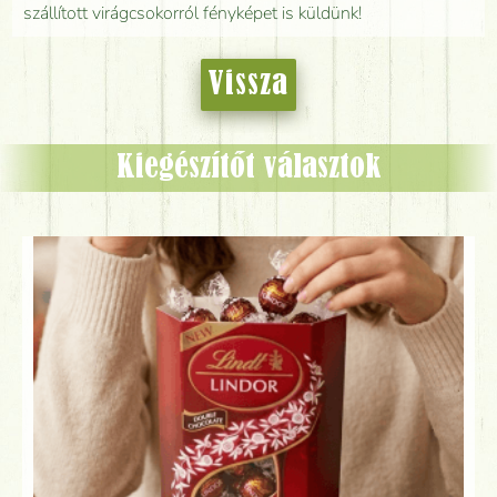
szállított virágcsokorról fényképet is küldünk!
Vissza
Kiegészítőt választok