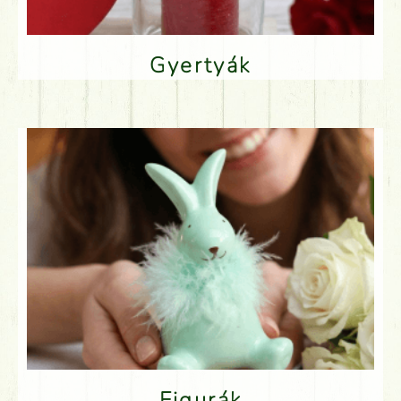
Gyertyák
Figurák