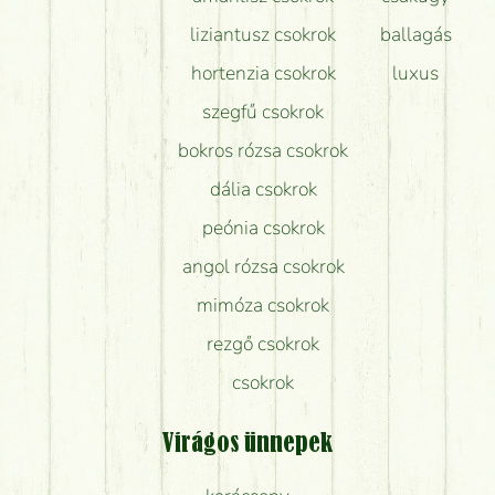
liziantusz csokrok
ballagás
hortenzia csokrok
luxus
szegfű csokrok
bokros rózsa csokrok
dália csokrok
peónia csokrok
angol rózsa csokrok
mimóza csokrok
rezgő csokrok
csokrok
Virágos ünnepek