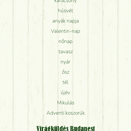
karácsony
húsvét
anyák napja
Valentin-nap
nőnap
tavasz
nyár
ősz
tél
újév
Mikulás
Adventi koszorúk
Virágküldés Budapest