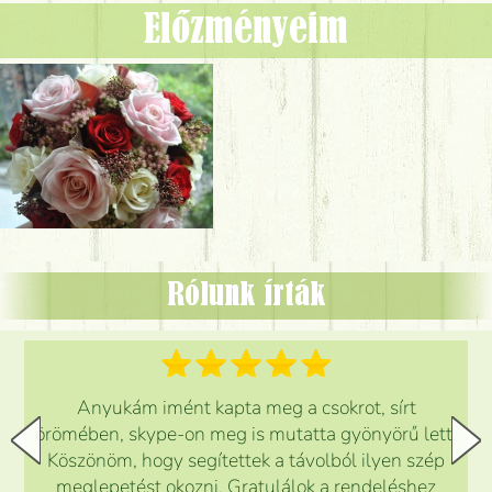
Előzményeim
Rólunk írták
Anyukám imént kapta meg a csokrot, sírt
örömében, skype-on meg is mutatta gyönyörű lett.
Köszönöm, hogy segítettek a távolból ilyen szép
meglepetést okozni. Gratulálok a rendeléshez