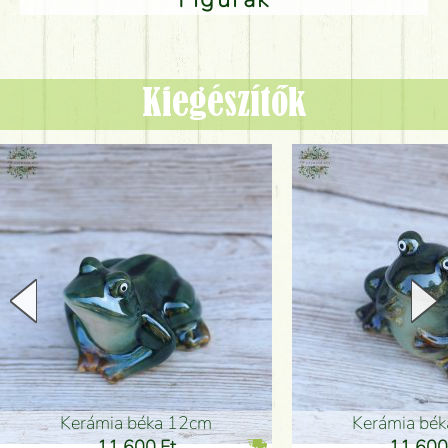
Kiegészítők
Kerámia béka 12cm
Kerámia bé
11 600 Ft
11 600