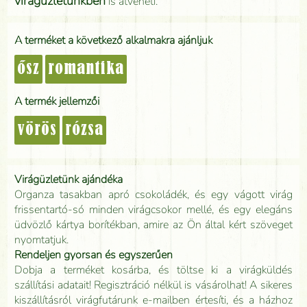
virágüzletünkben
is átveheti.
A terméket a következő alkalmakra ajánljuk
ősz
romantika
A termék jellemzői
vörös
rózsa
Virágüzletünk ajándéka
Organza tasakban apró csokoládék, és egy vágott virág
frissentartó-só minden virágcsokor mellé, és egy elegáns
üdvözlő kártya borítékban, amire az Ön által kért szöveget
nyomtatjuk.
Rendeljen gyorsan és egyszerűen
Dobja a terméket kosárba, és töltse ki a virágküldés
szállítási adatait! Regisztráció nélkül is vásárolhat! A sikeres
kiszállításról virágfutárunk e-mailben értesíti, és a házhoz