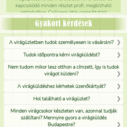
kapcsolódó minden részlet profi, megbízható
intézéséhez. Csillagos ötös szolgáltatás!
Mónika
(
5
/5
)
Gyakori kérdések
A virágüzletben tudok személyesen is vásárolni?
Tudok időpontra kérni virágküldést?
Nem tudom mikor lesz otthon a címzett, így is tudok
virágot küldeni?
A virágküldéshez kérhetek üzenőkártyát?
Hol található a virágüzlet?
Minden virágcsokor készleten van, azonnal tudják
szállítani? Mennyire gyors a virágküldés
Budapestre?