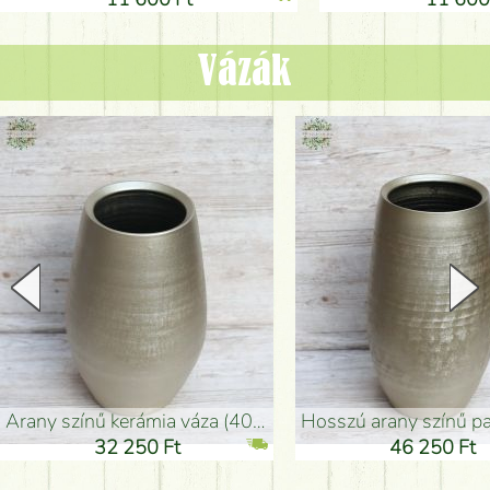
Vázák
arany színű kerámia váza (40x26cm)
hosszú arany színű padlóváza
32 250 Ft
46 250 Ft