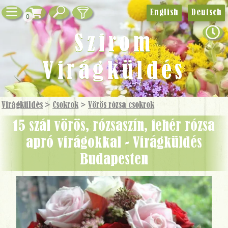
English
Deutsch
0
Szirom
Virágküldés
Virágküldés
>
Csokrok
>
Vörös rózsa csokrok
15 szál vörös, rózsaszín, fehér rózsa
apró virágokkal - Virágküldés
Budapesten