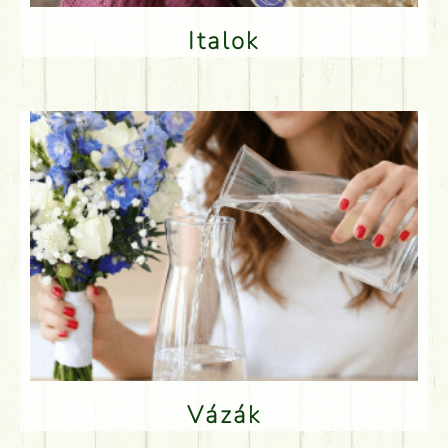
Italok
Vázák