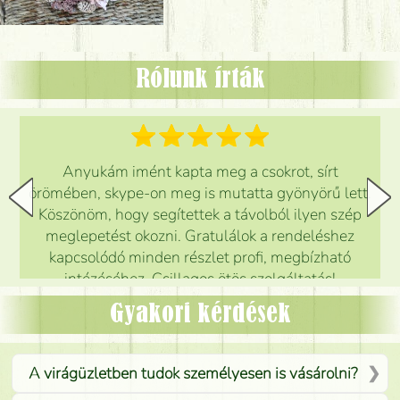
Rólunk írták
Anyukám imént kapta meg a csokrot, sírt
örömében, skype-on meg is mutatta gyönyörű lett.
Köszönöm, hogy segítettek a távolból ilyen szép
meglepetést okozni. Gratulálok a rendeléshez
kapcsolódó minden részlet profi, megbízható
intézéséhez. Csillagos ötös szolgáltatás!
Mónika
(
5
/5
)
Gyakori kérdések
A virágüzletben tudok személyesen is vásárolni?