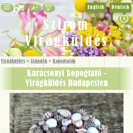
English
Deutsch
0
Szirom
Virágküldés
Virágküldés
>
Ajándék
>
Kopogtatók
Karácsonyi kopogtató -
Virágküldés Budapesten