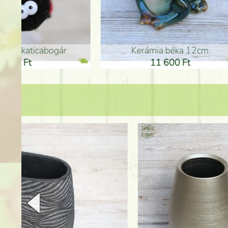
Kerámia béka 12cm
Kerám
11 600 Ft
1