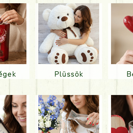
ségek
Plüssök