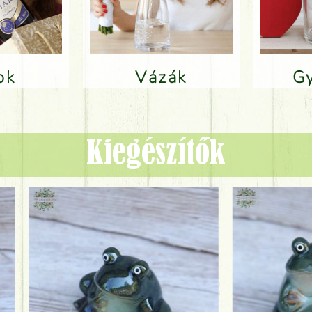
lok
Vázák
Kiegészítők