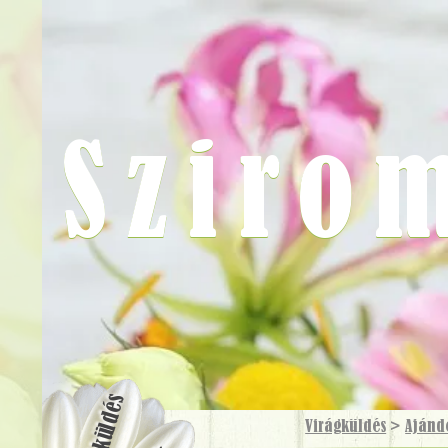
Sziro
Virágküldés
Virágküldés
>
Ajánd