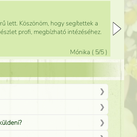
ű lett. Köszönöm, hogy segítettek a
észlet profi, megbízható intézéséhez.
Mónika
(
5
/5
)
küldeni?