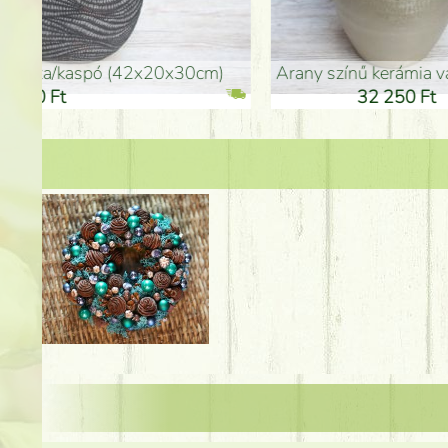
arany színű kerámia váza (40x26cm)
hosszú arany színű p
32 250 Ft
46 25