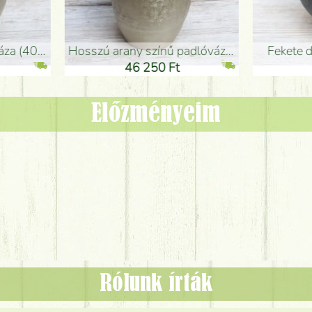
adlóváza (50x29cm)
fekete design váza (15x20cm)
0 Ft
11 250 Ft
Előzményeim
Rólunk írták