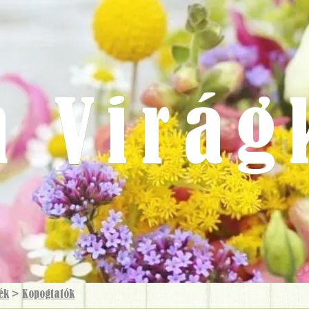
m Virág
ék
>
Kopogtatók