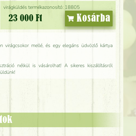
virágküldés termékazonosító: 18805
Kosárba
23 000 Ft
n virágcsokor mellé, és egy elegáns üdvözlő kártya
tráció nélkül is vásárolhat! A sikeres kiszállításról
küldünk!
ztok