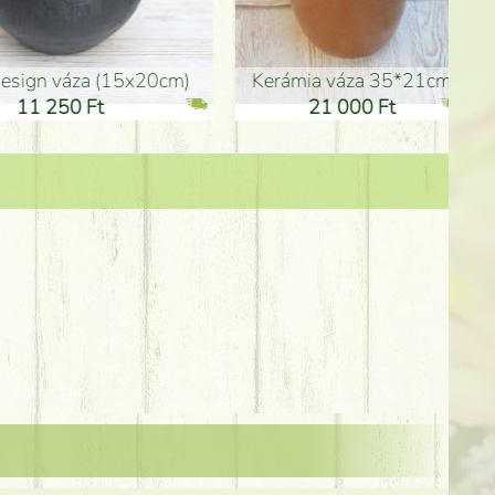
Kerámia váza 35*21cm
ballagó fiú fa betűző (10c
21 000 Ft
1 300 Ft