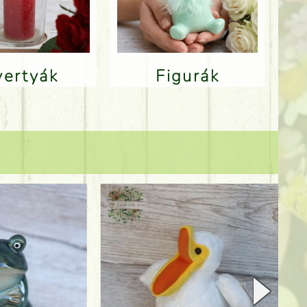
Gyertyák
Figurák