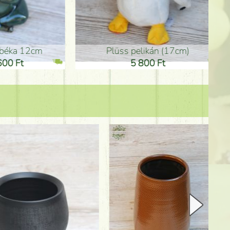
plüss pelikán (17cm)
Anyák-na
5 800 Ft
3 600