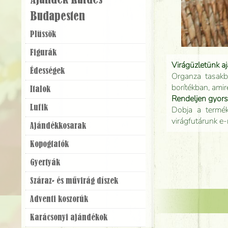
Ajándék Küldés
Budapesten
Plüssök
Figurák
Virágüzletünk a
Édességek
Organza tasakb
borítékban, amir
Italok
Rendeljen gyor
Lufik
Dobja a terméke
virágfutárunk e-
Ajándék­kosarak
Kopogtatók
Gyertyák
Száraz- és művirág díszek
Adventi koszorúk
Karácsonyi ajándékok