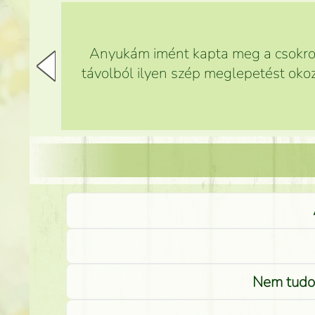
Anyukám imént kapta meg a csokrot,
távolból ilyen szép meglepetést okoz
Nem tudom