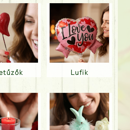
Betűzők
Lufik