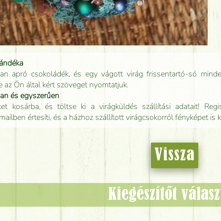
jándéka
an apró csokoládék, és egy vágott virág frissentartó-só minde
e az Ön által kért szöveget nyomtatjuk.
san és egyszerűen
t kosárba, és töltse ki a virágküldés szállítási adatait! Regisz
mailben értesíti, és a házhoz szállított virágcsokorról fényképet is 
Vissza
Kiegészítőt válas