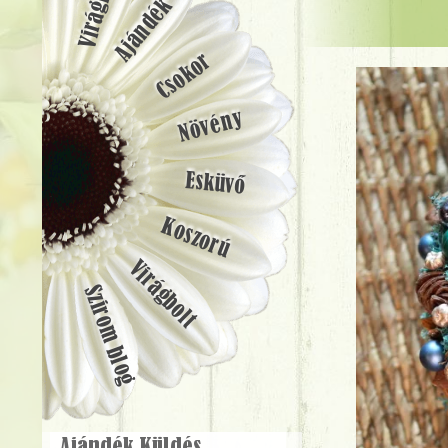
Ajándék
Csokor
Növény
Esküvő
Koszorú
Virágbolt
Szirom blog