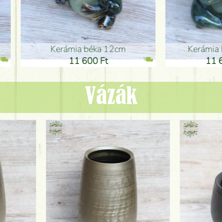
ia béka 12cm
Kerámia béka 12cm
1 600 Ft
11 600 Ft
Vázák