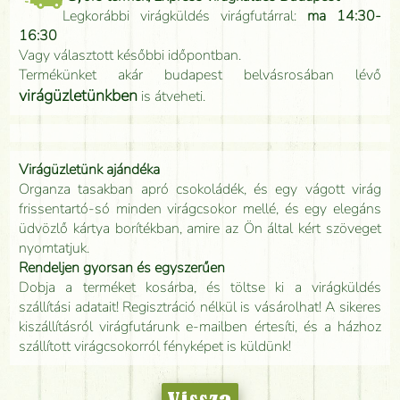
Legkorábbi virágküldés virágfutárral:
ma 14:30-
16:30
Vagy választott későbbi időpontban.
Termékünket akár budapest belvásrosában lévő
virágüzletünkben
is átveheti.
Virágüzletünk ajándéka
Organza tasakban apró csokoládék, és egy vágott virág
frissentartó-só minden virágcsokor mellé, és egy elegáns
üdvözlő kártya borítékban, amire az Ön által kért szöveget
nyomtatjuk.
Rendeljen gyorsan és egyszerűen
Dobja a terméket kosárba, és töltse ki a virágküldés
szállítási adatait! Regisztráció nélkül is vásárolhat! A sikeres
kiszállításról virágfutárunk e-mailben értesíti, és a házhoz
szállított virágcsokorról fényképet is küldünk!