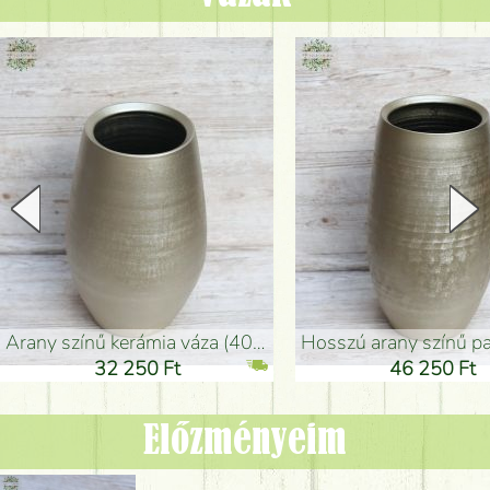
arany színű kerámia váza (40x26cm)
hosszú arany színű padlóváza
32 250 Ft
46 250 Ft
Előzményeim