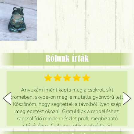
Rólunk írták
Anyukám imént kapta meg a csokrot, sírt
örömében, skype-on meg is mutatta gyönyörű lett.
Köszönöm, hogy segítettek a távolból ilyen szép
meglepetést okozni. Gratulálok a rendeléshez
kapcsolódó minden részlet profi, megbízható
intézéséhez. Csillagos ötös szolgáltatás!