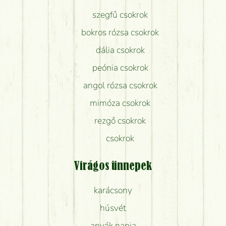
szegfű csokrok
bokros rózsa csokrok
dália csokrok
peónia csokrok
angol rózsa csokrok
mimóza csokrok
rezgő csokrok
csokrok
Virágos ünnepek
karácsony
húsvét
anyák napja