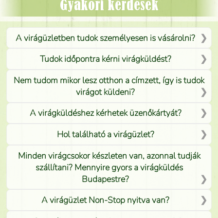
Mónika
(
5
/5
)
Gyakori kérdések
A virágüzletben tudok személyesen is vásárolni?
Tudok időpontra kérni virágküldést?
Nem tudom mikor lesz otthon a címzett, így is tudok
virágot küldeni?
A virágküldéshez kérhetek üzenőkártyát?
Hol található a virágüzlet?
Minden virágcsokor készleten van, azonnal tudják
szállítani? Mennyire gyors a virágküldés
Budapestre?
A virágüzlet Non-Stop nyitva van?