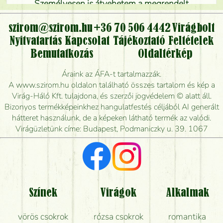
Személyesen is átvehetem a megrendelt
virágcsokrot, vagy csak virágküldéssel, kiszállítással
kérhető?
szirom@szirom.hu
+36 70 506 4442
Virágbolt
Nyitvatartás
Kapcsolat
Tájékoztató
Feltételek
Vidékre is lehet rendelni?
Bemutatkozás
Oldaltérkép
Meddig rendelhetek virágküldést úgy, hogy még ma
Áraink az ÁFA-t tartalmazzák.
kiszállítsák?
A www.szirom.hu oldalon található összes tartalom és kép a
Virág-Háló Kft. tulajdona, és szerzői jogvédelem © alatt áll.
Mennyire gyorsan tudják elkészíteni a csokrot, és
Bizonyos termékképeinkhez hangulatfestés céljából AI generált
mikor tudják leghamarabb kiszállítani?
hátteret használunk, de a képeken látható termék az valódi.
Virágüzletünk címe: Budapest, Podmaniczky u. 39. 1067
Vörös rózsát keresek, van önöknél?
Milyen visszajelzést kapok a virágküldésről?
Tényleg azt kapom, ami a képen van?
Színek
Virágok
Alkalmak
Mit kell tudni a virágcsokrok szállításáról?
vörös csokrok
rózsa csokrok
romantika