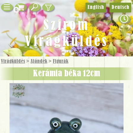
English
Deutsch
0
Szirom
Virágküldés
Virágküldés
>
Ajándék
>
Figurák
Kerámia béka 12cm