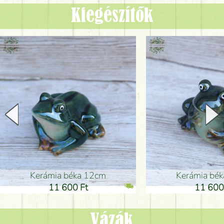
Kiegészítők
Kerámia béka 12cm
Kerámia bé
11 600 Ft
11 600
Vázák