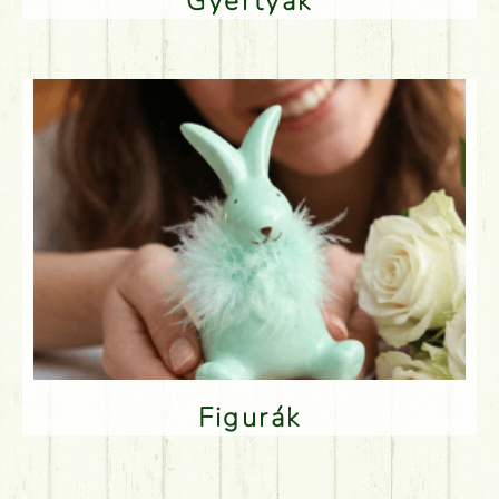
Gyertyák
Figurák