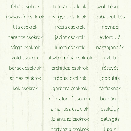
Hogy marad a lehető legtovább friss a csokor?
fehér csokrok
tulipán csokrok
születésnap
Tudok adventi koszorút vásárolni boltban?
rózsaszín csokrok
vegyes csokrok
babaszületés
lila csokrok
frézia csokrok
névnap
narancs csokrok
jácint csokrok
évforduló
sárga csokrok
liliom csokrok
nászajándék
zöld csokrok
alsztromélia csokrok
üzleti
barack csokrok
orchidea csokrok
részvét
színes csokrok
trópusi csokrok
jobbulás
kék csokrok
gerbera csokrok
férfiaknak
napraforgó csokrok
bocsánat
amarílisz csokrok
csakúgy
liziantusz csokrok
ballagás
hortenzia csokrok
luxus