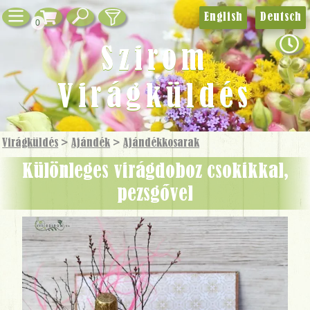
English
Deutsch
0
Szirom
Virágküldés
Virágküldés
>
Ajándék
>
Ajándék­kosarak
Különleges virágdoboz csokikkal,
pezsgővel