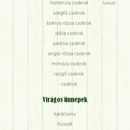
hortenzia csokrok
luxus
szegfű csokrok
bokros rózsa csokrok
dália csokrok
peónia csokrok
angol rózsa csokrok
mimóza csokrok
rezgő csokrok
csokrok
Virágos ünnepek
karácsony
húsvét