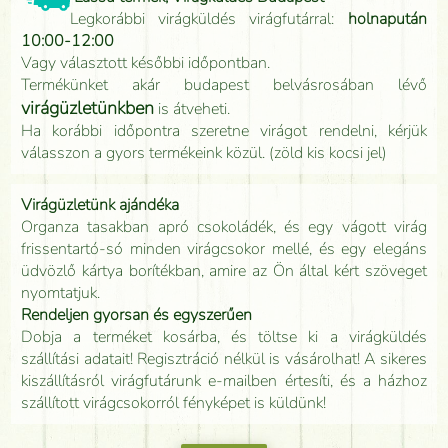
Legkorábbi virágküldés virágfutárral:
holnapután
10:00-12:00
Vagy választott későbbi időpontban.
Termékünket akár budapest belvásrosában lévő
virágüzletünkben
is átveheti.
Ha korábbi időpontra szeretne virágot rendelni, kérjük
válasszon a gyors termékeink közül. (zöld kis kocsi jel)
Virágüzletünk ajándéka
Organza tasakban apró csokoládék, és egy vágott virág
frissentartó-só minden virágcsokor mellé, és egy elegáns
üdvözlő kártya borítékban, amire az Ön által kért szöveget
nyomtatjuk.
Rendeljen gyorsan és egyszerűen
Dobja a terméket kosárba, és töltse ki a virágküldés
szállítási adatait! Regisztráció nélkül is vásárolhat! A sikeres
kiszállításról virágfutárunk e-mailben értesíti, és a házhoz
szállított virágcsokorról fényképet is küldünk!