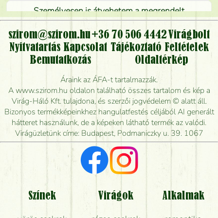
Személyesen is átvehetem a megrendelt
virágcsokrot, vagy csak virágküldéssel, kiszállítással
kérhető?
szirom@szirom.hu
+36 70 506 4442
Virágbolt
Nyitvatartás
Kapcsolat
Tájékoztató
Feltételek
Vidékre is lehet rendelni?
Bemutatkozás
Oldaltérkép
Meddig rendelhetek virágküldést úgy, hogy még ma
Áraink az ÁFA-t tartalmazzák.
kiszállítsák?
A www.szirom.hu oldalon található összes tartalom és kép a
Virág-Háló Kft. tulajdona, és szerzői jogvédelem © alatt áll.
Mennyire gyorsan tudják elkészíteni a csokrot, és
Bizonyos termékképeinkhez hangulatfestés céljából AI generált
mikor tudják leghamarabb kiszállítani?
hátteret használunk, de a képeken látható termék az valódi.
Virágüzletünk címe: Budapest, Podmaniczky u. 39. 1067
Vörös rózsát keresek, van önöknél?
Milyen visszajelzést kapok a virágküldésről?
Tényleg azt kapom, ami a képen van?
Színek
Virágok
Alkalmak
Mit kell tudni a virágcsokrok szállításáról?