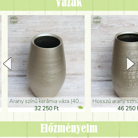
Vázák
arany színű kerámia váza (40x26cm)
hosszú arany színű padlóváza
32 250 Ft
46 250 Ft
Előzményeim