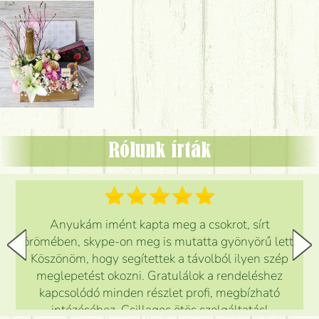
Rólunk írták
Anyukám imént kapta meg a csokrot, sírt
örömében, skype-on meg is mutatta gyönyörű lett.
Köszönöm, hogy segítettek a távolból ilyen szép
meglepetést okozni. Gratulálok a rendeléshez
kapcsolódó minden részlet profi, megbízható
intézéséhez. Csillagos ötös szolgáltatás!