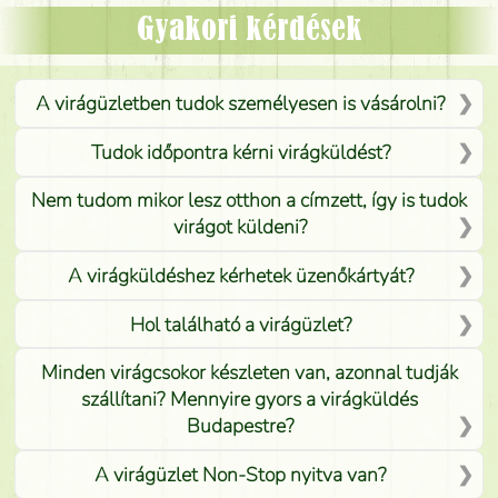
Mónika
(
5
/5
)
Gyakori kérdések
A virágüzletben tudok személyesen is vásárolni?
Tudok időpontra kérni virágküldést?
Nem tudom mikor lesz otthon a címzett, így is tudok
virágot küldeni?
A virágküldéshez kérhetek üzenőkártyát?
Hol található a virágüzlet?
Minden virágcsokor készleten van, azonnal tudják
szállítani? Mennyire gyors a virágküldés
Budapestre?
A virágüzlet Non-Stop nyitva van?