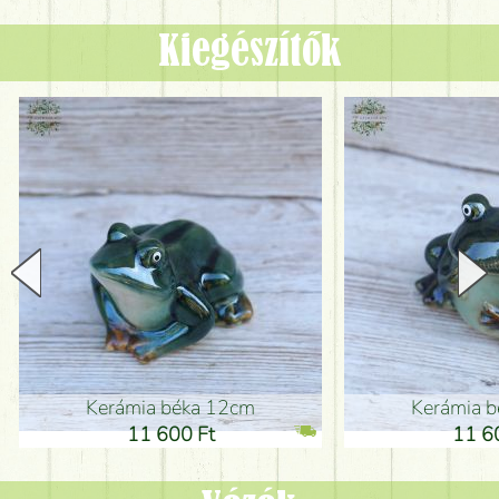
Kiegészítők
Kerámia béka 12cm
Kerámia bé
11 600 Ft
11 600