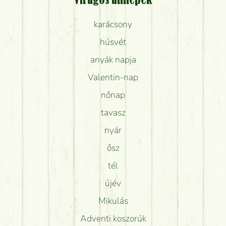
Virágos ünnepek
karácsony
húsvét
anyák napja
Valentin-nap
nőnap
tavasz
nyár
ősz
tél
újév
Mikulás
Adventi koszorúk