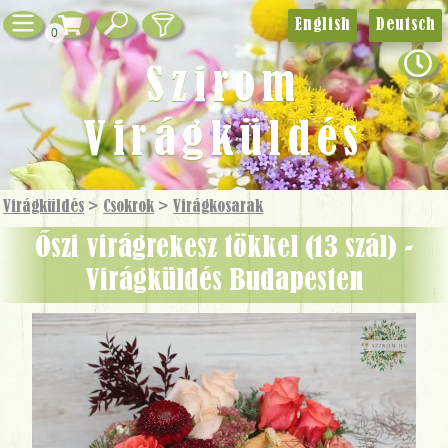
English
Deutsch
0
Szirom
Virágküldés
Virágküldés
>
Csokrok
>
Virág­kosarak
Őszi virágrekesz tökkel (13 szál) -
Virágküldés Budapesten