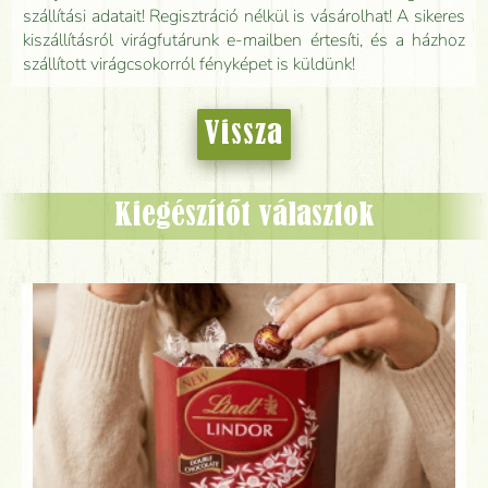
szállítási adatait! Regisztráció nélkül is vásárolhat! A sikeres
kiszállításról virágfutárunk e-mailben értesíti, és a házhoz
szállított virágcsokorról fényképet is küldünk!
Vissza
Kiegészítőt választok