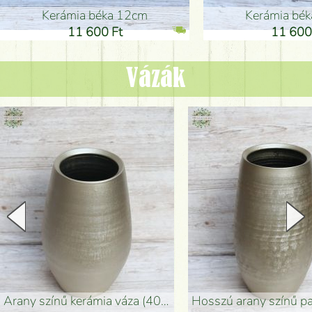
Kerámia béka 12cm
Kerámia bé
11 600 Ft
11 600
Vázák
arany színű kerámia váza (40x26cm)
hosszú arany színű padlóváza