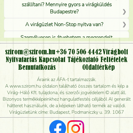
szállítani? Mennyire gyors a virágküldés
Budapestre?
A virágüzlet Non-Stop nyitva van?
Személyesen is átvehetem a megrendelt
virágcsokrot, vagy csak virágküldéssel, kiszállítással
kérhető?
szirom@szirom.hu
+36 70 506 4442
Virágbolt
Nyitvatartás
Kapcsolat
Tájékoztató
Feltételek
Vidékre is lehet rendelni?
Bemutatkozás
Oldaltérkép
Meddig rendelhetek virágküldést úgy, hogy még ma
Áraink az ÁFA-t tartalmazzák.
kiszállítsák?
A www.szirom.hu oldalon található összes tartalom és kép a
Virág-Háló Kft. tulajdona, és szerzői jogvédelem © alatt áll.
Mennyire gyorsan tudják elkészíteni a csokrot, és
Bizonyos termékképeinkhez hangulatfestés céljából AI generált
mikor tudják leghamarabb kiszállítani?
hátteret használunk, de a képeken látható termék az valódi.
Virágüzletünk címe: Budapest, Podmaniczky u. 39. 1067
Vörös rózsát keresek, van önöknél?
Milyen visszajelzést kapok a virágküldésről?