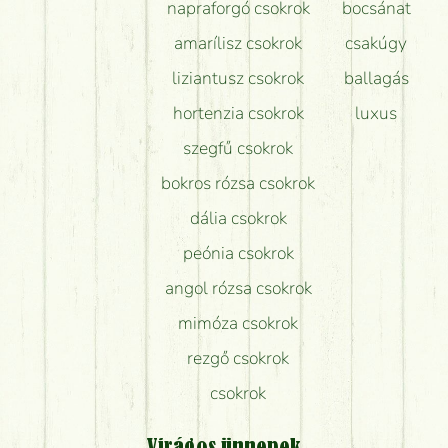
napraforgó csokrok
bocsánat
amarílisz csokrok
csakúgy
liziantusz csokrok
ballagás
hortenzia csokrok
luxus
szegfű csokrok
bokros rózsa csokrok
dália csokrok
peónia csokrok
angol rózsa csokrok
mimóza csokrok
rezgő csokrok
csokrok