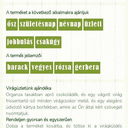
A terméket a következő alkalmakra ajánljuk
ősz
születésnap
névnap
üzleti
jobbulás
csakúgy
A termék jellemzői
barack
vegyes
rózsa
gerbera
Virágüzletünk ajándéka
Organza tasakban apró csokoládék, és egy vágott virág
frissentartó-só minden virágcsokor mellé, és egy elegáns
üdvözlő kártya borítékban, amire az Ön által kért szöveget
nyomtatjuk.
Rendeljen gyorsan és egyszerűen
Dobja a terméket kosárba, és töltse ki a virágküldés