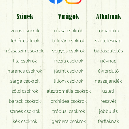
Tényleg azt kapom, ami a képen van?
Színek
Virágok
Alkalmak
Mit kell tudni a virágcsokrok szállításáról?
vörös csokrok
rózsa csokrok
romantika
Hogy marad a lehető legtovább friss a csokor?
fehér csokrok
tulipán csokrok
születésnap
Tudok adventi koszorút vásárolni boltban?
rózsaszín csokrok
vegyes csokrok
babaszületés
lila csokrok
frézia csokrok
névnap
narancs csokrok
jácint csokrok
évforduló
sárga csokrok
liliom csokrok
nászajándék
zöld csokrok
alsztromélia csokrok
üzleti
barack csokrok
orchidea csokrok
részvét
színes csokrok
trópusi csokrok
jobbulás
kék csokrok
gerbera csokrok
férfiaknak