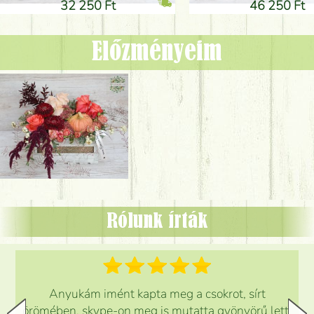
32 250 Ft
46 250 Ft
Előzményeim
Rólunk írták
Anyukám imént kapta meg a csokrot, sírt
örömében, skype-on meg is mutatta gyönyörű lett.