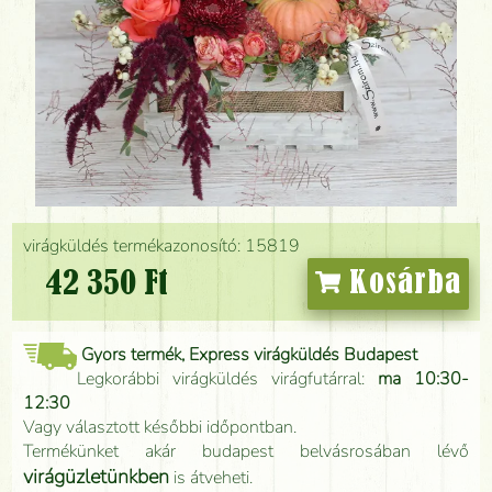
virágküldés termékazonosító: 15819
42 350 Ft
Kosárba
Gyors termék, Express virágküldés Budapest
Legkorábbi virágküldés virágfutárral:
ma 10:30-
12:30
Vagy választott későbbi időpontban.
Termékünket akár budapest belvásrosában lévő
virágüzletünkben
is átveheti.