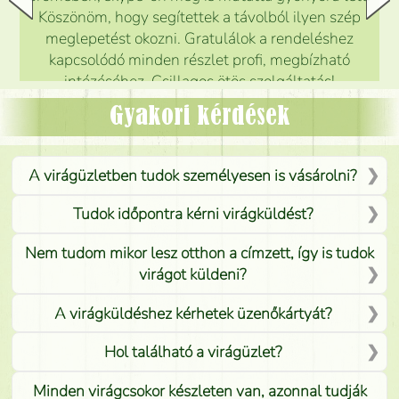
Köszönöm, hogy segítettek a távolból ilyen szép
meglepetést okozni. Gratulálok a rendeléshez
kapcsolódó minden részlet profi, megbízható
intézéséhez. Csillagos ötös szolgáltatás!
Mónika
(
5
/5
)
Gyakori kérdések
A virágüzletben tudok személyesen is vásárolni?
Tudok időpontra kérni virágküldést?
Nem tudom mikor lesz otthon a címzett, így is tudok
virágot küldeni?
A virágküldéshez kérhetek üzenőkártyát?
Hol található a virágüzlet?
Minden virágcsokor készleten van, azonnal tudják