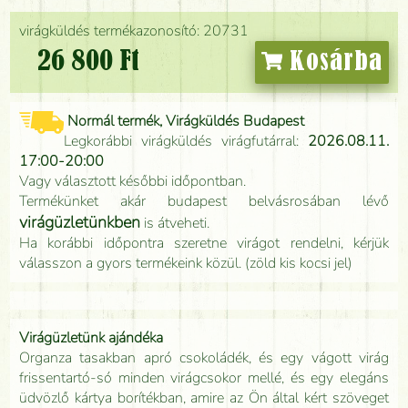
virágküldés termékazonosító: 20731
26 800 Ft
Kosárba
Normál termék, Virágküldés Budapest
Legkorábbi virágküldés virágfutárral:
2026.08.11.
17:00-20:00
Vagy választott későbbi időpontban.
Termékünket akár budapest belvásrosában lévő
virágüzletünkben
is átveheti.
Ha korábbi időpontra szeretne virágot rendelni, kérjük
válasszon a gyors termékeink közül. (zöld kis kocsi jel)
Virágüzletünk ajándéka
Organza tasakban apró csokoládék, és egy vágott virág
frissentartó-só minden virágcsokor mellé, és egy elegáns
üdvözlő kártya borítékban, amire az Ön által kért szöveget