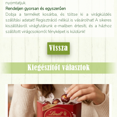
nyomtatjuk.
Rendeljen gyorsan és egyszerűen
Dobja a terméket kosárba, és töltse ki a virágküldés
szállítási adatait! Regisztráció nélkül is vásárolhat! A sikeres
kiszállításról virágfutárunk e-mailben értesíti, és a házhoz
szállított virágcsokorról fényképet is küldünk!
Vissza
Kiegészítőt választok