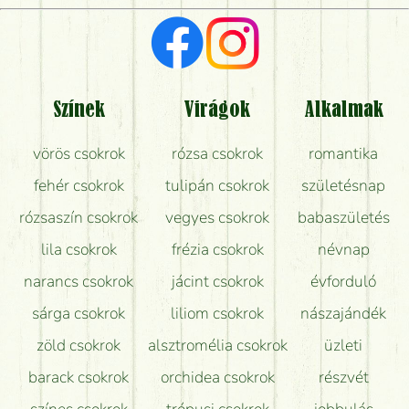
Vörös rózsát keresek, van önöknél?
Milyen visszajelzést kapok a virágküldésről?
Tényleg azt kapom, ami a képen van?
Színek
Virágok
Alkalmak
Mit kell tudni a virágcsokrok szállításáról?
vörös csokrok
rózsa csokrok
romantika
Hogy marad a lehető legtovább friss a csokor?
fehér csokrok
tulipán csokrok
születésnap
Tudok adventi koszorút vásárolni boltban?
rózsaszín csokrok
vegyes csokrok
babaszületés
lila csokrok
frézia csokrok
névnap
narancs csokrok
jácint csokrok
évforduló
sárga csokrok
liliom csokrok
nászajándék
zöld csokrok
alsztromélia csokrok
üzleti
barack csokrok
orchidea csokrok
részvét
színes csokrok
trópusi csokrok
jobbulás