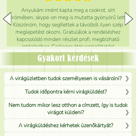
Anyukám imént kapta meg a csokrot, sírt
örömében, skype-on meg is mutatta gyönyörű lett.
Köszönöm, hogy segítettek a távolból ilyen szép
meglepetést okozni. Gratulálok a rendeléshez
kapcsolódó minden részlet profi, megbízható
intézéséhez. Csillagos ötös szolgáltatás!
Mónika
(
5
/5
)
Gyakori kérdések
A virágüzletben tudok személyesen is vásárolni?
Tudok időpontra kérni virágküldést?
Nem tudom mikor lesz otthon a címzett, így is tudok
virágot küldeni?
A virágküldéshez kérhetek üzenőkártyát?