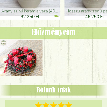
arany színű kerámia váza (40x26cm)
hosszú arany színű padlóváza
32 250 Ft
46 250 Ft
Előzményeim
Rólunk írták