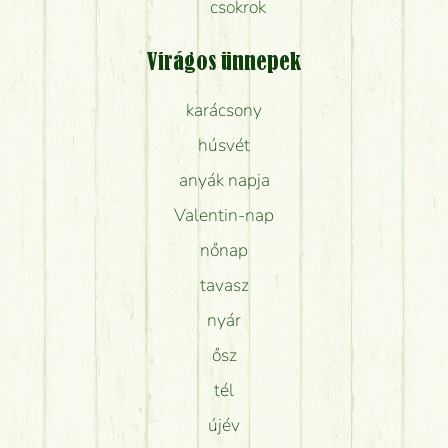
csokrok
Virágos ünnepek
karácsony
húsvét
anyák napja
Valentin-nap
nőnap
tavasz
nyár
ősz
tél
újév