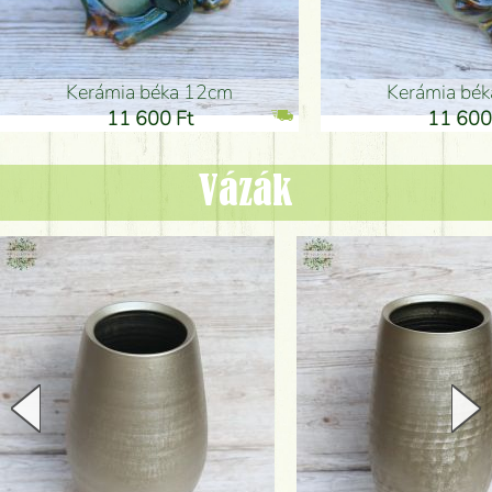
Kerámia béka 12cm
Kerámia bé
11 600 Ft
11 600
Vázák