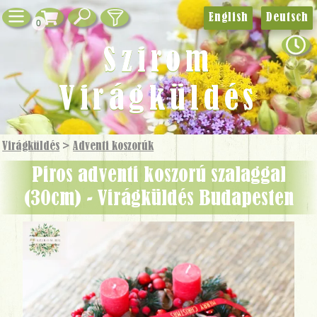
English
Deutsch
0
Szirom
Virágküldés
Virágküldés
>
Adventi koszorúk
Piros adventi koszorú szalaggal
(30cm) - Virágküldés Budapesten