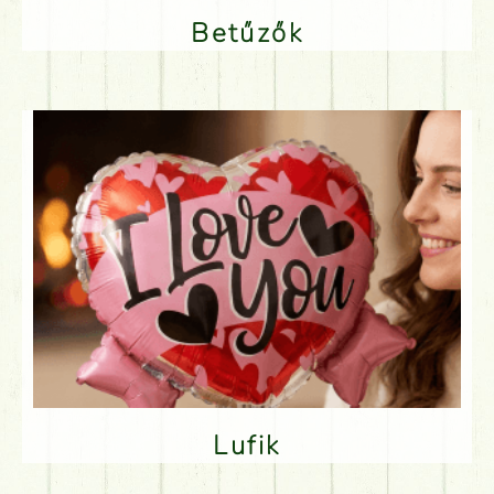
Betűzők
Lufik