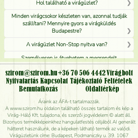
Hol található a virágüzlet?
Minden virágcsokor készleten van, azonnal tudják
szállítani? Mennyire gyors a virágküldés
Budapestre?
A virágüzlet Non-Stop nyitva van?
Személyesen is átvehetem a megrendelt
virágcsokrot, vagy csak virágküldéssel, kiszállítással
kérhető?
szirom@szirom.hu
+36 70 506 4442
Virágbolt
Nyitvatartás
Kapcsolat
Tájékoztató
Feltételek
Vidékre is lehet rendelni?
Bemutatkozás
Oldaltérkép
Meddig rendelhetek virágküldést úgy, hogy még ma
Áraink az ÁFA-t tartalmazzák.
kiszállítsák?
A www.szirom.hu oldalon található összes tartalom és kép a
Virág-Háló Kft. tulajdona, és szerzői jogvédelem © alatt áll.
Mennyire gyorsan tudják elkészíteni a csokrot, és
Bizonyos termékképeinkhez hangulatfestés céljából AI generált
mikor tudják leghamarabb kiszállítani?
hátteret használunk, de a képeken látható termék az valódi.
Virágüzletünk címe: Budapest, Podmaniczky u. 39. 1067