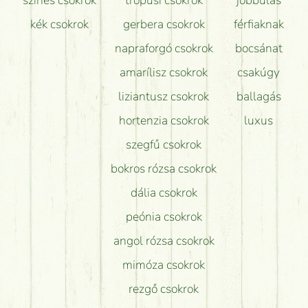
kék csokrok
gerbera csokrok
férfiaknak
napraforgó csokrok
bocsánat
amarílisz csokrok
csakúgy
liziantusz csokrok
ballagás
hortenzia csokrok
luxus
szegfű csokrok
bokros rózsa csokrok
dália csokrok
peónia csokrok
angol rózsa csokrok
mimóza csokrok
rezgő csokrok