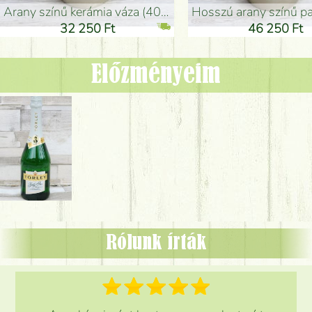
arany színű kerámia váza (40x26cm)
hosszú arany színű padlóváza
32 250 Ft
46 250 Ft
Előzményeim
Rólunk írták