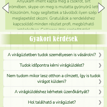
Anyukám imént kapta meg a csokrot, sírt
örömében, skype-on meg is mutatta gyönyörű lett.
Köszönöm, hogy segítettek a távolból ilyen szép
meglepetést okozni. Gratulálok a rendeléshez
kapcsolódó minden részlet profi, megbízható
intézéséhez. Csillagos ötös szolgáltatás!
Mónika
(
5
/5
)
Gyakori kérdések
A virágüzletben tudok személyesen is vásárolni?
Tudok időpontra kérni virágküldést?
Nem tudom mikor lesz otthon a címzett, így is tudok
virágot küldeni?
A virágküldéshez kérhetek üzenőkártyát?
Hol található a virágüzlet?