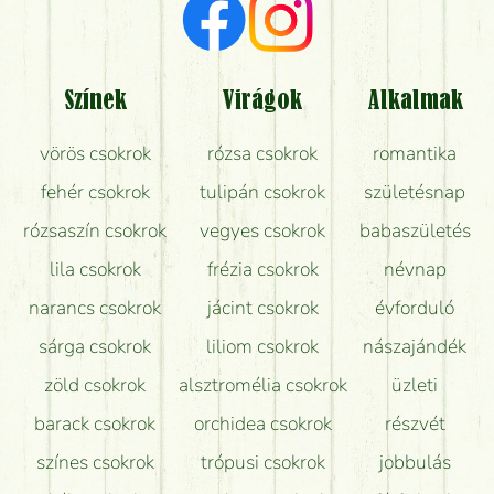
Milyen visszajelzést kapok a virágküldésről?
Tényleg azt kapom, ami a képen van?
Színek
Virágok
Alkalmak
Mit kell tudni a virágcsokrok szállításáról?
vörös csokrok
rózsa csokrok
romantika
Hogy marad a lehető legtovább friss a csokor?
fehér csokrok
tulipán csokrok
születésnap
Tudok adventi koszorút vásárolni boltban?
rózsaszín csokrok
vegyes csokrok
babaszületés
lila csokrok
frézia csokrok
névnap
narancs csokrok
jácint csokrok
évforduló
sárga csokrok
liliom csokrok
nászajándék
zöld csokrok
alsztromélia csokrok
üzleti
barack csokrok
orchidea csokrok
részvét
színes csokrok
trópusi csokrok
jobbulás