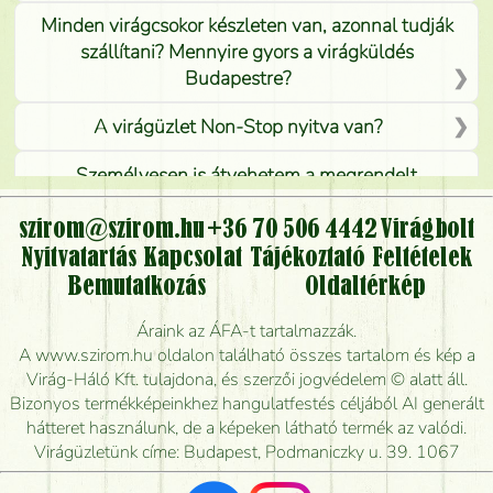
Minden virágcsokor készleten van, azonnal tudják
szállítani? Mennyire gyors a virágküldés
Budapestre?
A virágüzlet Non-Stop nyitva van?
Személyesen is átvehetem a megrendelt
virágcsokrot, vagy csak virágküldéssel, kiszállítással
kérhető?
szirom@szirom.hu
+36 70 506 4442
Virágbolt
Nyitvatartás
Kapcsolat
Tájékoztató
Feltételek
Vidékre is lehet rendelni?
Bemutatkozás
Oldaltérkép
Meddig rendelhetek virágküldést úgy, hogy még ma
Áraink az ÁFA-t tartalmazzák.
kiszállítsák?
A www.szirom.hu oldalon található összes tartalom és kép a
Virág-Háló Kft. tulajdona, és szerzői jogvédelem © alatt áll.
Mennyire gyorsan tudják elkészíteni a csokrot, és
Bizonyos termékképeinkhez hangulatfestés céljából AI generált
mikor tudják leghamarabb kiszállítani?
hátteret használunk, de a képeken látható termék az valódi.
Virágüzletünk címe: Budapest, Podmaniczky u. 39. 1067
Vörös rózsát keresek, van önöknél?