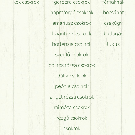
kék csokrok
gerbera csokrok
férfiaknak
napraforgó csokrok
bocsánat
amarílisz csokrok
csakúgy
liziantusz csokrok
ballagás
hortenzia csokrok
luxus
szegfű csokrok
bokros rózsa csokrok
dália csokrok
peónia csokrok
angol rózsa csokrok
mimóza csokrok
rezgő csokrok
csokrok