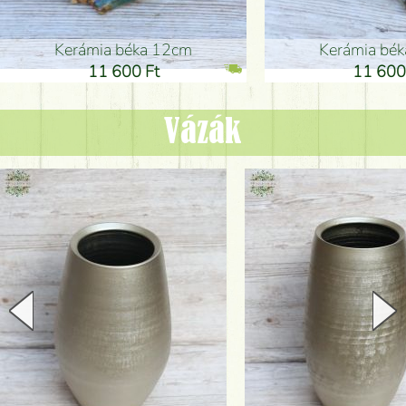
Kerámia béka 12cm
Kerámia bé
11 600 Ft
11 600
Vázák