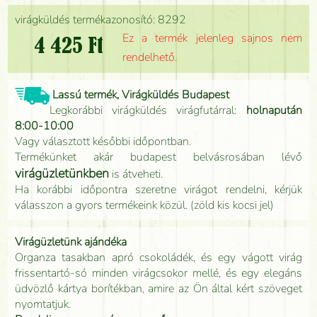
virágküldés termékazonosító: 8292
Ez a termék jelenleg sajnos nem
4 425 Ft
rendelhető.
Lassú termék, Virágküldés Budapest
Legkorábbi virágküldés virágfutárral:
holnapután
8:00-10:00
Vagy választott későbbi időpontban.
Termékünket akár budapest belvásrosában lévő
virágüzletünkben
is átveheti.
Ha korábbi időpontra szeretne virágot rendelni, kérjük
válasszon a gyors termékeink közül. (zöld kis kocsi jel)
Virágüzletünk ajándéka
Organza tasakban apró csokoládék, és egy vágott virág
frissentartó-só minden virágcsokor mellé, és egy elegáns
üdvözlő kártya borítékban, amire az Ön által kért szöveget
nyomtatjuk.