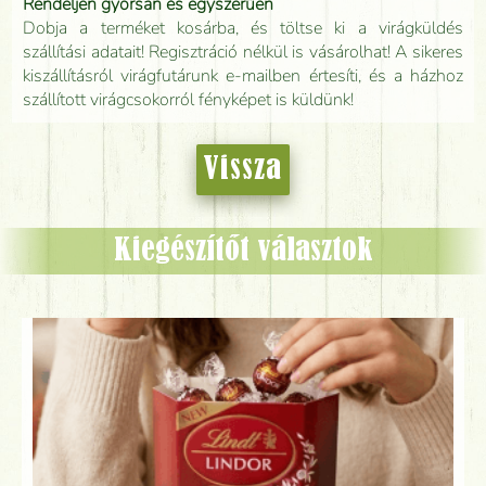
Rendeljen gyorsan és egyszerűen
Dobja a terméket kosárba, és töltse ki a virágküldés
szállítási adatait! Regisztráció nélkül is vásárolhat! A sikeres
kiszállításról virágfutárunk e-mailben értesíti, és a házhoz
szállított virágcsokorról fényképet is küldünk!
Vissza
Kiegészítőt választok