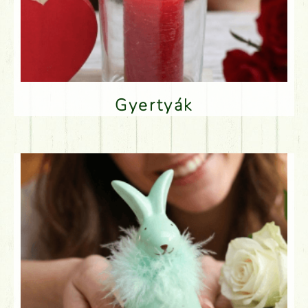
Gyertyák