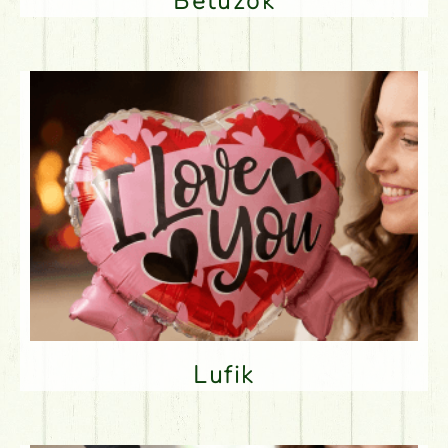
Betűzők
Lufik