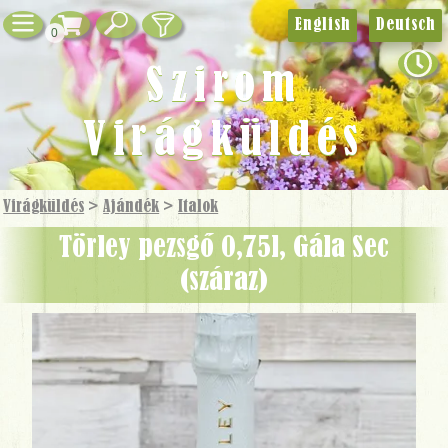
English
Deutsch
0
Szirom
Virágküldés
Virágküldés
>
Ajándék
>
Italok
Törley pezsgő 0,75l, Gála Sec
(száraz)