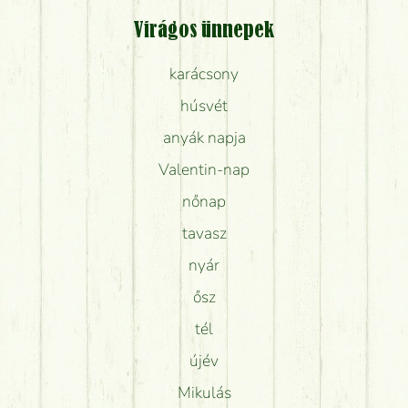
Virágos ünnepek
karácsony
húsvét
anyák napja
Valentin-nap
nőnap
tavasz
nyár
ősz
tél
újév
Mikulás