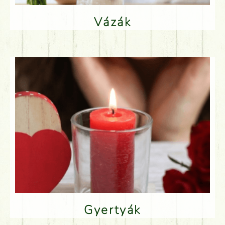
Vázák
Gyertyák