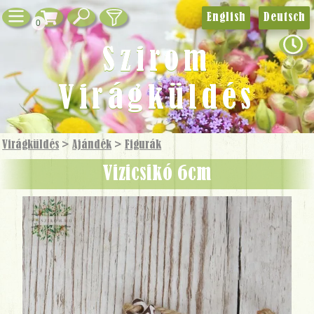
English
Deutsch
0
Szirom
Virágküldés
Virágküldés
>
Ajándék
>
Figurák
Vizicsikó 6cm