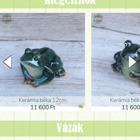
Kiegészítők
Kerámia béka 12cm
Kerámia bé
11 600 Ft
11 600
Vázák