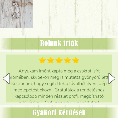
Rólunk írták
Anyukám imént kapta meg a csokrot, sírt
örömében, skype-on meg is mutatta gyönyörű lett.
Köszönöm, hogy segítettek a távolból ilyen szép
meglepetést okozni. Gratulálok a rendeléshez
kapcsolódó minden részlet profi, megbízható
intézéséhez. Csillagos ötös szolgáltatás!
Mónika
(
5
/5
)
Gyakori kérdések