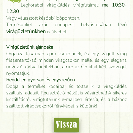
Legkorábbi virágküldés virágfutárral:
ma 10:30-
12:30
Vagy választott későbbi időpontban.
Termékünket akár budapest belvásrosában lévő
virágüzletünkben
is átveheti.
Virágüzletünk ajándéka
Organza tasakban apró csokoládék, és egy vágott virág
frissentartó-só minden virágcsokor mellé, és egy elegáns
üdvözlő kártya borítékban, amire az Ön által kért szöveget
nyomtatjuk.
Rendeljen gyorsan és egyszerűen
Dobja a terméket kosárba, és töltse ki a virágküldés
szállítási adatait! Regisztráció nélkül is vásárolhat! A sikeres
kiszállításról virágfutárunk e-mailben értesíti, és a házhoz
szállított virágcsokorról fényképet is küldünk!
Vissza