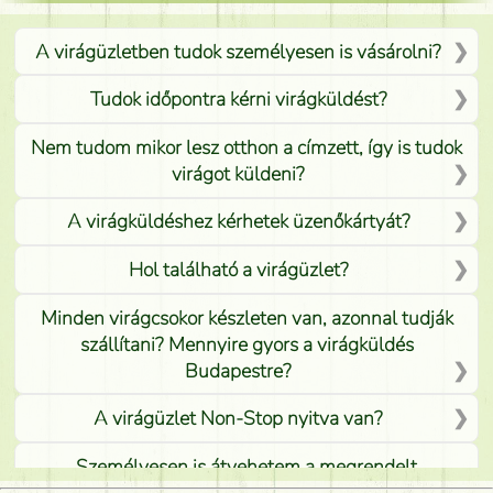
A virágüzletben tudok személyesen is vásárolni?
Tudok időpontra kérni virágküldést?
Nem tudom mikor lesz otthon a címzett, így is tudok
virágot küldeni?
A virágküldéshez kérhetek üzenőkártyát?
Hol található a virágüzlet?
Minden virágcsokor készleten van, azonnal tudják
szállítani? Mennyire gyors a virágküldés
Budapestre?
A virágüzlet Non-Stop nyitva van?
Személyesen is átvehetem a megrendelt
virágcsokrot, vagy csak virágküldéssel, kiszállítással