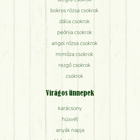
bokros rózsa csokrok
dália csokrok
peónia csokrok
angol rózsa csokrok
mimóza csokrok
rezgő csokrok
csokrok
Virágos ünnepek
karácsony
húsvét
anyák napja