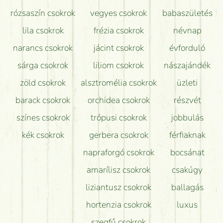
Tudok adventi koszorút vásárolni boltban?
rózsaszín csokrok
vegyes csokrok
babaszületés
lila csokrok
frézia csokrok
névnap
narancs csokrok
jácint csokrok
évforduló
sárga csokrok
liliom csokrok
nászajándék
zöld csokrok
alsztromélia csokrok
üzleti
barack csokrok
orchidea csokrok
részvét
színes csokrok
trópusi csokrok
jobbulás
kék csokrok
gerbera csokrok
férfiaknak
napraforgó csokrok
bocsánat
amarílisz csokrok
csakúgy
liziantusz csokrok
ballagás
hortenzia csokrok
luxus
szegfű csokrok