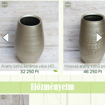
arany színű kerámia váza (40x26cm)
hosszú arany színű padlóváza
32 250 Ft
46 250 Ft
Előzményeim