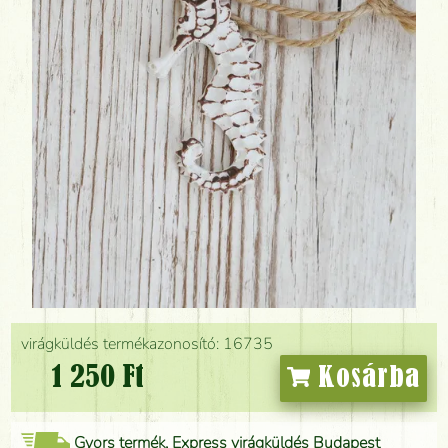
virágküldés termékazonosító: 16735
1 250 Ft
Kosárba
Gyors termék, Express virágküldés Budapest