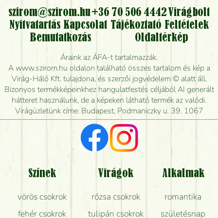
kérhető?
szirom@szirom.hu
+36 70 506 4442
Virágbolt
Nyitvatartás
Kapcsolat
Tájékoztató
Feltételek
Vidékre is lehet rendelni?
Bemutatkozás
Oldaltérkép
Meddig rendelhetek virágküldést úgy, hogy még ma
Áraink az ÁFA-t tartalmazzák.
kiszállítsák?
A www.szirom.hu oldalon található összes tartalom és kép a
Virág-Háló Kft. tulajdona, és szerzői jogvédelem © alatt áll.
Mennyire gyorsan tudják elkészíteni a csokrot, és
Bizonyos termékképeinkhez hangulatfestés céljából AI generált
mikor tudják leghamarabb kiszállítani?
hátteret használunk, de a képeken látható termék az valódi.
Virágüzletünk címe: Budapest, Podmaniczky u. 39. 1067
Vörös rózsát keresek, van önöknél?
Milyen visszajelzést kapok a virágküldésről?
Tényleg azt kapom, ami a képen van?
Színek
Virágok
Alkalmak
Mit kell tudni a virágcsokrok szállításáról?
vörös csokrok
rózsa csokrok
romantika
Hogy marad a lehető legtovább friss a csokor?
fehér csokrok
tulipán csokrok
születésnap