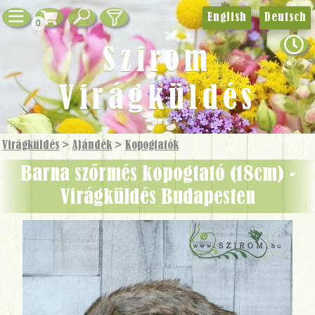
English
Deutsch
0
Szirom
Virágküldés
Virágküldés
>
Ajándék
>
Kopogtatók
barna szőrmés kopogtató (18cm) -
Virágküldés Budapesten