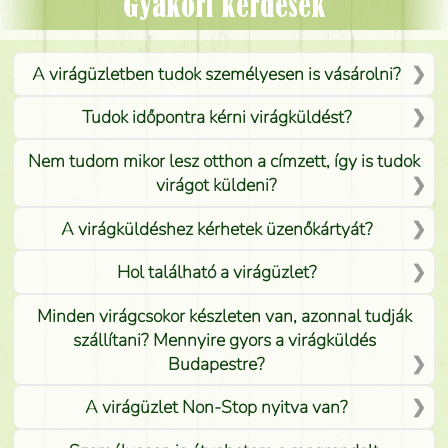
Mónika
(
5
/5
)
Gyakori kérdések
A virágüzletben tudok személyesen is vásárolni?
Tudok időpontra kérni virágküldést?
Nem tudom mikor lesz otthon a címzett, így is tudok
virágot küldeni?
A virágküldéshez kérhetek üzenőkártyát?
Hol található a virágüzlet?
Minden virágcsokor készleten van, azonnal tudják
szállítani? Mennyire gyors a virágküldés
Budapestre?
A virágüzlet Non-Stop nyitva van?