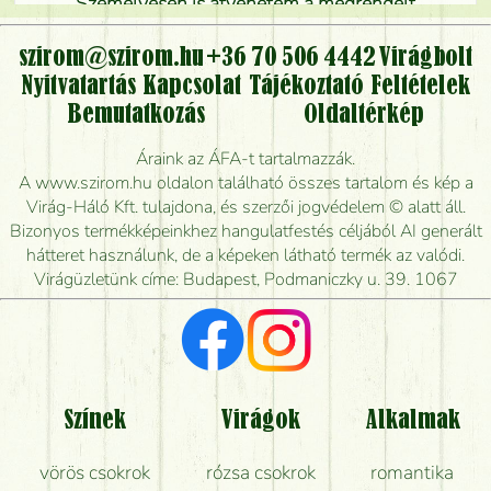
Személyesen is átvehetem a megrendelt
virágcsokrot, vagy csak virágküldéssel, kiszállítással
kérhető?
szirom@szirom.hu
+36 70 506 4442
Virágbolt
Nyitvatartás
Kapcsolat
Tájékoztató
Feltételek
Vidékre is lehet rendelni?
Bemutatkozás
Oldaltérkép
Meddig rendelhetek virágküldést úgy, hogy még ma
Áraink az ÁFA-t tartalmazzák.
kiszállítsák?
A www.szirom.hu oldalon található összes tartalom és kép a
Virág-Háló Kft. tulajdona, és szerzői jogvédelem © alatt áll.
Mennyire gyorsan tudják elkészíteni a csokrot, és
Bizonyos termékképeinkhez hangulatfestés céljából AI generált
mikor tudják leghamarabb kiszállítani?
hátteret használunk, de a képeken látható termék az valódi.
Virágüzletünk címe: Budapest, Podmaniczky u. 39. 1067
Vörös rózsát keresek, van önöknél?
Milyen visszajelzést kapok a virágküldésről?
Tényleg azt kapom, ami a képen van?
Színek
Virágok
Alkalmak
Mit kell tudni a virágcsokrok szállításáról?
vörös csokrok
rózsa csokrok
romantika
Hogy marad a lehető legtovább friss a csokor?