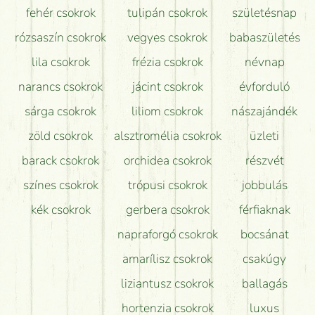
fehér csokrok
tulipán csokrok
születésnap
Tudok adventi koszorút vásárolni boltban?
rózsaszín csokrok
vegyes csokrok
babaszületés
lila csokrok
frézia csokrok
névnap
narancs csokrok
jácint csokrok
évforduló
sárga csokrok
liliom csokrok
nászajándék
zöld csokrok
alsztromélia csokrok
üzleti
barack csokrok
orchidea csokrok
részvét
színes csokrok
trópusi csokrok
jobbulás
kék csokrok
gerbera csokrok
férfiaknak
napraforgó csokrok
bocsánat
amarílisz csokrok
csakúgy
liziantusz csokrok
ballagás
hortenzia csokrok
luxus