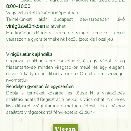
8:00-10:00
Vagy választott későbbi időpontban.
Termékünket akár budapest belvásrosában lévő
virágüzletünkben
is átveheti.
Ha korábbi időpontra szeretne virágot rendelni, kérjük
válasszon a gyors termékeink közül. (zöld kis kocsi jel)
Virágüzletünk ajándéka
Organza tasakban apró csokoládék, és egy vágott virág
frissentartó-só minden virágcsokor mellé, és egy elegáns
üdvözlő kártya borítékban, amire az Ön által kért szöveget
nyomtatjuk.
Rendeljen gyorsan és egyszerűen
Dobja a terméket kosárba, és töltse ki a virágküldés
szállítási adatait! Regisztráció nélkül is vásárolhat! A sikeres
kiszállításról virágfutárunk e-mailben értesíti, és a házhoz
szállított virágcsokorról fényképet is küldünk!
Vissza