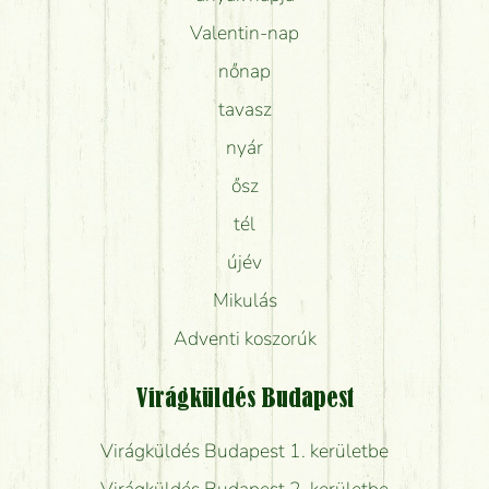
Valentin-nap
nőnap
tavasz
nyár
ősz
tél
újév
Mikulás
Adventi koszorúk
Virágküldés Budapest
Virágküldés Budapest 1. kerületbe
Virágküldés Budapest 2. kerületbe