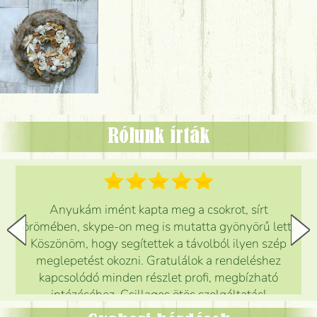
Rólunk írták
Anyukám imént kapta meg a csokrot, sírt
örömében, skype-on meg is mutatta gyönyörű lett.
Köszönöm, hogy segítettek a távolból ilyen szép
meglepetést okozni. Gratulálok a rendeléshez
kapcsolódó minden részlet profi, megbízható
intézéséhez. Csillagos ötös szolgáltatás!