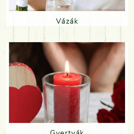
Vázák
Gyertyák