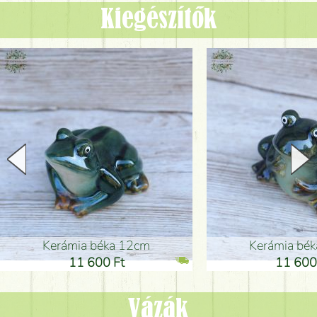
Kiegészítők
Kerámia béka 12cm
Kerámia bé
11 600 Ft
11 600
Vázák