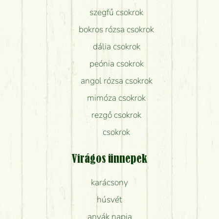
szegfű csokrok
bokros rózsa csokrok
dália csokrok
peónia csokrok
angol rózsa csokrok
mimóza csokrok
rezgő csokrok
csokrok
Virágos ünnepek
karácsony
húsvét
anyák napja