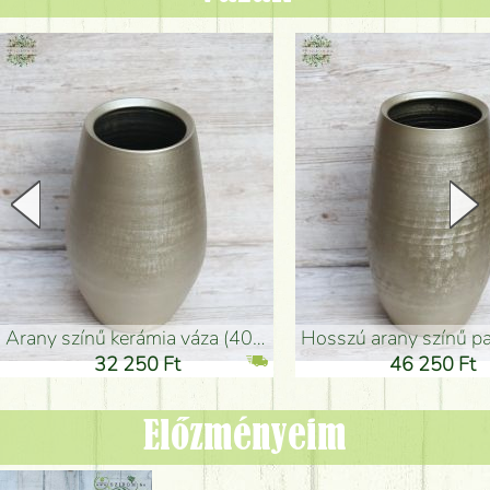
arany színű kerámia váza (40x26cm)
hosszú arany színű padlóváza
32 250 Ft
46 250 Ft
Előzményeim