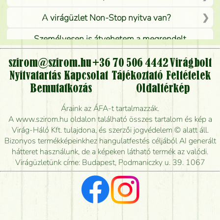
A virágüzlet Non-Stop nyitva van?
Személyesen is átvehetem a megrendelt
virágcsokrot, vagy csak virágküldéssel, kiszállítással
kérhető?
szirom@szirom.hu
+36 70 506 4442
Virágbolt
Nyitvatartás
Kapcsolat
Tájékoztató
Feltételek
Vidékre is lehet rendelni?
Bemutatkozás
Oldaltérkép
Meddig rendelhetek virágküldést úgy, hogy még ma
Áraink az ÁFA-t tartalmazzák.
kiszállítsák?
A www.szirom.hu oldalon található összes tartalom és kép a
Virág-Háló Kft. tulajdona, és szerzői jogvédelem © alatt áll.
Mennyire gyorsan tudják elkészíteni a csokrot, és
Bizonyos termékképeinkhez hangulatfestés céljából AI generált
mikor tudják leghamarabb kiszállítani?
hátteret használunk, de a képeken látható termék az valódi.
Virágüzletünk címe: Budapest, Podmaniczky u. 39. 1067
Vörös rózsát keresek, van önöknél?
Milyen visszajelzést kapok a virágküldésről?
Tényleg azt kapom, ami a képen van?