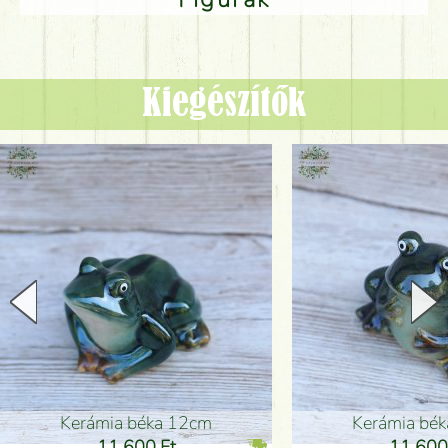
Kiegészítők
Kerámia béka 12cm
Kerámia bé
11 600 Ft
11 600