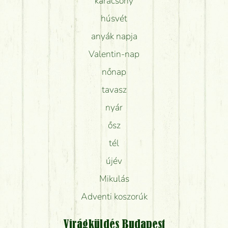
karácsony
húsvét
anyák napja
Valentin-nap
nőnap
tavasz
nyár
ősz
tél
újév
Mikulás
Adventi koszorúk
Virágküldés Budapest