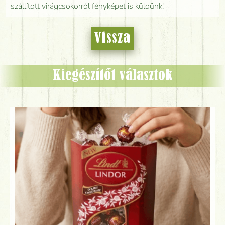
szállított virágcsokorról fényképet is küldünk!
Vissza
Kiegészítőt választok