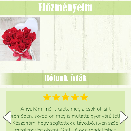
Előzményeim
Rólunk írták
Anyukám imént kapta meg a csokrot, sírt
örömében, skype-on meg is mutatta gyönyörű lett.
Köszönöm, hogy segítettek a távolból ilyen szép
meglepetést okozni. Gratulálok a rendeléshez