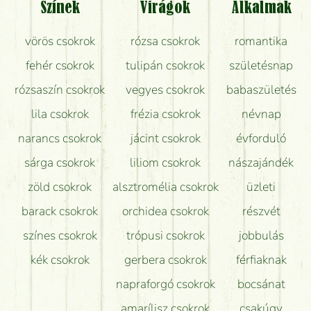
Színek
Virágok
Alkalmak
Mit kell tudni a virágcsokrok szállításáról?
vörös csokrok
rózsa csokrok
romantika
Hogy marad a lehető legtovább friss a csokor?
fehér csokrok
tulipán csokrok
születésnap
Tudok adventi koszorút vásárolni boltban?
rózsaszín csokrok
vegyes csokrok
babaszületés
lila csokrok
frézia csokrok
névnap
narancs csokrok
jácint csokrok
évforduló
sárga csokrok
liliom csokrok
nászajándék
zöld csokrok
alsztromélia csokrok
üzleti
barack csokrok
orchidea csokrok
részvét
színes csokrok
trópusi csokrok
jobbulás
kék csokrok
gerbera csokrok
férfiaknak
napraforgó csokrok
bocsánat
amarílisz csokrok
csakúgy