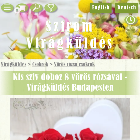
English
Deutsch
0
Szirom
Virágküldés
Virágküldés
>
Csokrok
>
Vörös rózsa csokrok
kis szív doboz 8 vörös rózsával -
Virágküldés Budapesten