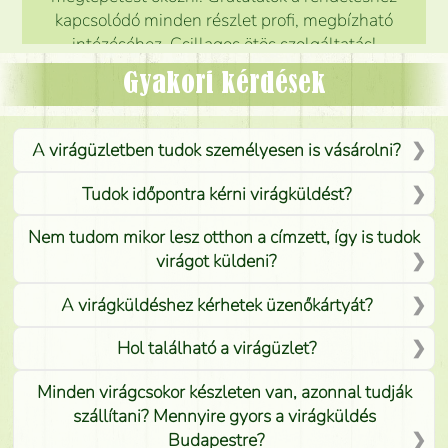
kapcsolódó minden részlet profi, megbízható
intézéséhez. Csillagos ötös szolgáltatás!
Mónika
(
5
/5
)
Gyakori kérdések
A virágüzletben tudok személyesen is vásárolni?
Tudok időpontra kérni virágküldést?
Nem tudom mikor lesz otthon a címzett, így is tudok
virágot küldeni?
A virágküldéshez kérhetek üzenőkártyát?
Hol található a virágüzlet?
Minden virágcsokor készleten van, azonnal tudják
szállítani? Mennyire gyors a virágküldés
Budapestre?