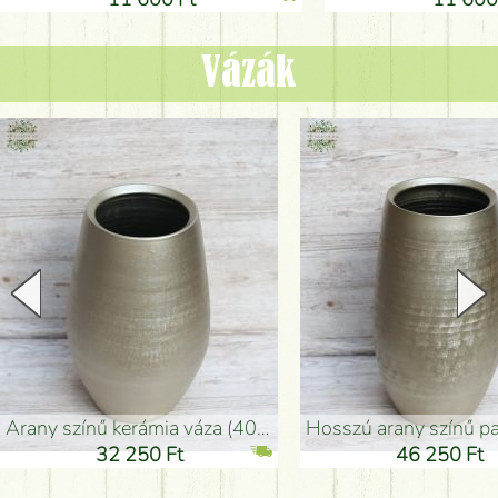
Vázák
arany színű kerámia váza (40x26cm)
hosszú arany színű padlóváza
32 250 Ft
46 250 Ft