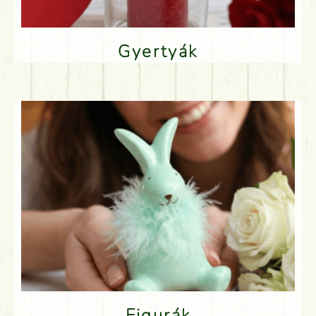
Gyertyák
Figurák