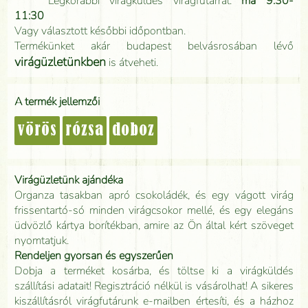
Legkorábbi virágküldés virágfutárral:
ma 9:30-
11:30
Vagy választott későbbi időpontban.
Termékünket akár budapest belvásrosában lévő
virágüzletünkben
is átveheti.
A termék jellemzői
vörös
rózsa
doboz
Virágüzletünk ajándéka
Organza tasakban apró csokoládék, és egy vágott virág
frissentartó-só minden virágcsokor mellé, és egy elegáns
üdvözlő kártya borítékban, amire az Ön által kért szöveget
nyomtatjuk.
Rendeljen gyorsan és egyszerűen
Dobja a terméket kosárba, és töltse ki a virágküldés
szállítási adatait! Regisztráció nélkül is vásárolhat! A sikeres
kiszállításról virágfutárunk e-mailben értesíti, és a házhoz