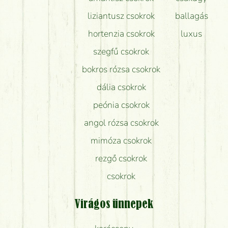
liziantusz csokrok
ballagás
hortenzia csokrok
luxus
szegfű csokrok
bokros rózsa csokrok
dália csokrok
peónia csokrok
angol rózsa csokrok
mimóza csokrok
rezgő csokrok
csokrok
Virágos ünnepek