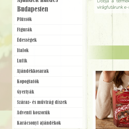
Ajándék Küldés
Dobja a terméke
virágfutárunk e-
Budapesten
Plüssök
Figurák
Édességek
Italok
Lufik
Ajándék­kosarak
Kopogtatók
Gyertyák
Száraz- és művirág díszek
Adventi koszorúk
Karácsonyi ajándékok