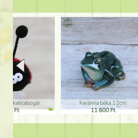
Kerámia béka 12cm
Kerám
11 600 Ft
1