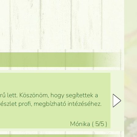
ű lett. Köszönöm, hogy segítettek a
észlet profi, megbízható intézéséhez.
Mónika
(
5
/5
)