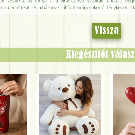
t kosárba, és töltse ki a virágküldés szállítási adatait! Regisz
mailben értesíti, és a házhoz szállított virágcsokorról fényképet is 
Vissza
Kiegészítőt válas