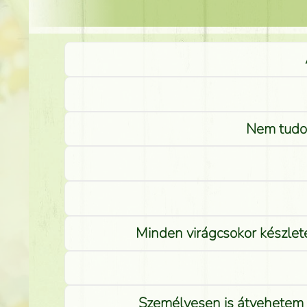
Nem tudom
Minden virágcsokor készlete
Személyesen is átvehetem a