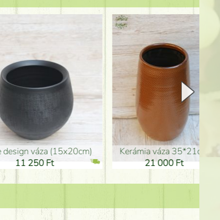
Kerámia váza 35*21cm
ballagó fiú fa betűző (10c
21 000 Ft
1 300 Ft