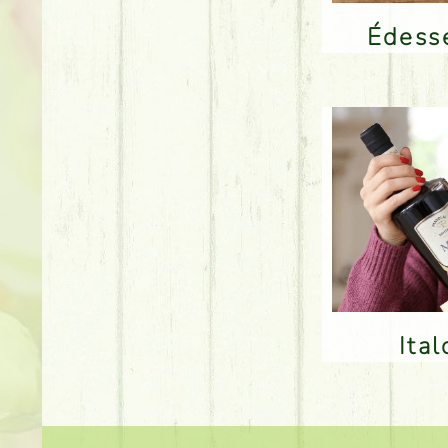
Édes
Ita