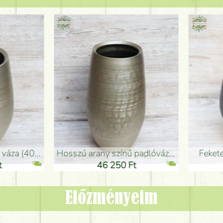
adlóváza (50x29cm)
fekete design váza (15x20cm)
0 Ft
11 250 Ft
Előzményeim