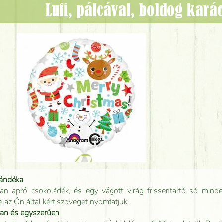
lufi, pálcával, boldog kar
jándéka
an apró csokoládék, és egy vágott virág frissentartó-só minde
e az Ön által kért szöveget nyomtatjuk.
san és egyszerűen