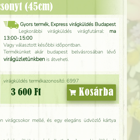
ácsonyt (45cm)
Gyors termék, Express virágküldés Budapest
Legkorábbi virágküldés virágfutárral:
ma
13:00-15:00
Vagy választott későbbi időpontban.
Termékünket akár budapest belvásrosában lévő
virágüzletünkben
is átveheti.
virágküldés termékazonosító: 6997
Kosárba
3 600 Ft
n virágcsokor mellé, és egy elegáns üdvözlő kártya