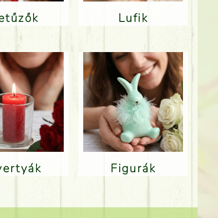
Betűzők
Lufik
Gyertyák
Figurák