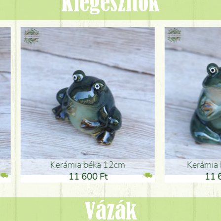
Kiegészítők
ia béka 12cm
Kerámia béka 12cm
1 600 Ft
11 600 Ft
Vázák