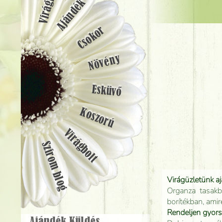
Ajándék
Csokor
Növény
Esküvő
Koszorú
Virágbolt
Szirom blog
Virágüzletünk a
Organza tasakb
borítékban, amir
Rendeljen gyor