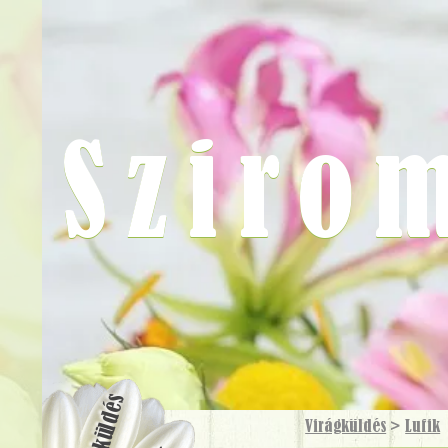
Sziro
Virágküldés
Virágküldés
>
Lufik