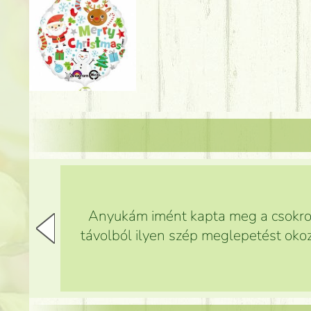
Anyukám imént kapta meg a csokrot,
távolból ilyen szép meglepetést okoz