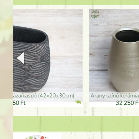
arany színű kerámia váza (40x26cm)
hosszú arany színű p
32 250 Ft
46 25