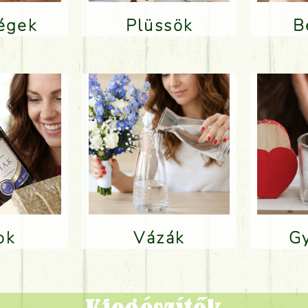
ségek
Plüssök
lok
Vázák