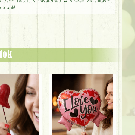
tráció nélkül is vásárolhat! A sikeres kiszállításról
küldünk!
ztok